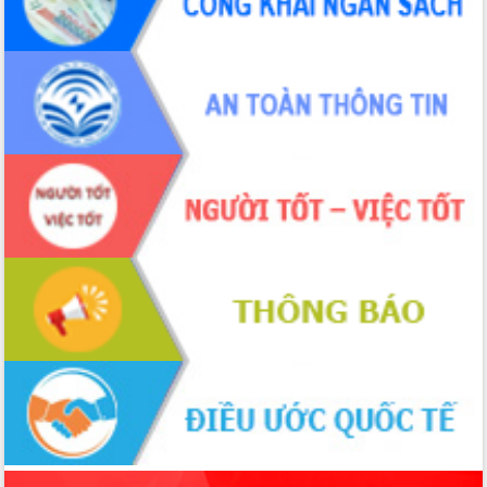
cải cách hành chính tỉnh Đắk Lắk
Kết nối tour, đẩy mạnh chuyển đổi số
để phát triển du lịch Đắk Lắk
Khởi động Dự án Đầu tư xây dựng hạ
tầng kỹ thuật Cụm công nghiệp Tân
Tiến
Gặp mặt các cơ quan báo chí nhân Kỷ
niệm 101 năm Ngày Báo chí Cách
mạng Việt Nam
Đắk Lắk sơ kết 4 năm triển khai thực
hiện Đề án 06 của Chính phủ
Họp báo thông tin về Hội nghị Công bố
Quy hoạch và Xúc tiến đầu tư tỉnh Đắk
Lắk
Khơi thông điểm nghẽn, đẩy nhanh
giải ngân vốn khắc phục thiên tai
HĐND tỉnh thông qua điều chỉnh Quy
hoạch tỉnh thời kỳ 2021-2030
Hội thảo góp ý hồ sơ điều chỉnh quy
hoạch tỉnh Đắk Lắk thời kỳ 2021-2030,