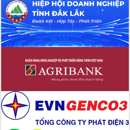
tại Trung tâm Phục vụ hành chính
công tỉnh
Đắk Lắk: Tôn vinh 46 giải pháp tại Hội
thi Sáng tạo Kỹ thuật 2024 - 2025
Đắk Lắk rà soát, điều chỉnh Đề án 190
về phát triển nuôi trồng thủy sản
Phó Chủ tịch UBND tỉnh Đắk Lắk
Trương Công Thái kiểm tra thực địa
Dự án cao tốc Khánh Hòa - Buôn Ma
Thuột
Định vị cà phê Việt Nam như một “di
sản sống” trong dòng chảy toàn cầu
Xây dựng nông thôn mới: Nâng cao đời
sống người dân từ những mô hình thiết
thực
Quyết liệt tháo gỡ vướng mắc, đẩy
nhanh tiến độ các dự án trọng điểm
trong Khu kinh tế Nam Phú Yên
Hòn Yến phát triển du lịch gắn với bảo
tồn biển