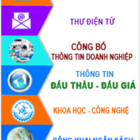
mặt Đoàn chuyên gia y tế TP. Hồ Chí
Minh
Lễ truy điệu và an táng hài cốt liệt sĩ
tại Nghĩa trang Liệt sĩ xã Sơn Hòa
Bàn giải pháp tháo gỡ khó khăn trong
xuất khẩu sầu riêng và triển khai quy
định EUDR
Thứ trưởng Bộ Nông nghiệp và Môi
trường Nguyễn Hoàng Hiệp khảo sát
vùng trồng và doanh nghiệp đóng gói
sầu riêng tại Đắk Lắk
Trình diễn nghệ thuật chế biến các
món ăn từ sầu riêng
Đắk Lắk công bố Quy hoạch và xúc
tiến đầu tư tỉnh
Ngành cá ngừ Đắk Lắk chủ động thích
ứng để giữ vững thị trường xuất khẩu
Diễn đàn Kinh tế tư nhân Việt Nam đột
phá cơ chế - Hợp tác công tư
Đề án 06 tạo bước ngoặt đột phá trong