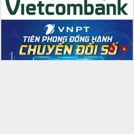
Đoàn đại biểu Quốc hội tỉnh Đắk Lắk
trao đổi thông tin trước Kỳ họp thứ
nhất, Quốc hội khóa XVI
Quyết liệt cải cách hành chính, khơi
thông nguồn lực phát triển
Nâng cao hiệu lực, hiệu quả HĐND
tỉnh thông qua hiện đại hóa hành chính
Xã Ea Phê gắn cải cách hành chính với
chuyển đổi số
Phó Chủ tịch Thường trực UBND tỉnh
Hồ Thị Nguyên Thảo làm việc tại Trung
tâm Phục vụ hành chính công xã Ea
Phê
Xây dựng nền hành chính số đồng
hành cùng nông dân dân, doanh nghiệp
Giai đoạn 2026-2030, Đắk Lắk phấn
đấu có 77% xã đạt chuẩn nông thôn
mới
Chuyển đổi số 'mở đường' cho nông
nghiệp Đắk Lắk tăng trưởng bứt phá