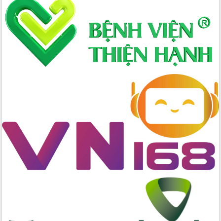
Lấy ý kiến điều chỉnh Quy hoạch tỉnh
Đắk Lắk thời kỳ 2021-2030, tầm nhìn
đến năm 2050
Phát động chiến dịch 30 ngày đêm
giải phóng mặt bằng Tuyến đường bộ
ven biển
Đắk Lắk nỗ lực thúc đẩy tăng trưởng
kinh tế từ 10% trở lên trong Quý
II/2026
Đắk Lắk ký kết thỏa thuận hợp tác về
chuyển đổi số giai đoạn 2026 – 2030
với Tập đoàn Bưu chính Viễn thông
Việt Nam
Thứ trưởng Bộ Y tế làm việc với tỉnh
Đắk Lắk về phát triển nhân lực y tế
cho trạm y tế cấp xã
Du lịch Đắk Lắk nâng tầm trải nghiệm
du khách thông qua Hệ thống cơ sở dữ
liệu và Bản đồ số
Tập huấn ứng dụng trí tuệ nhân tạo (AI)
trong thương mại điện tử năm 2026