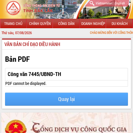
|
Vietnamese
English
TRANG CHỦ
CHÍNH QUYỀN
CÔNG DÂN
DOANH NGHIỆP
DU KHÁCH
Thứ sáu, 07/08/2026
CHÀO MỪNG ĐẾN VỚI CỔNG THÔNG TIN ĐIỆN
VĂN BẢN CHỈ ĐẠO ĐIỀU HÀNH
GIỚI THIỆU
LÃNH ĐẠO UBND TỈNH
Bản PDF
TIN TỨC SỰ KIỆN
Công văn 7445/UBND-TH
SỞ, BAN, NGÀNH
PDF cannot be displayed.
UBND CÁC XÃ, PHƯỜNG
Quay lại
THÔNG TIN CHỈ ĐẠO ĐIỀU HÀNH
HỆ THỐNG VĂN BẢN
VĂN BẢN HĐND TỈNH