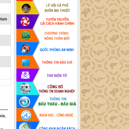
t Nam
hóa,