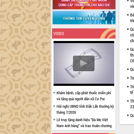
Về
và
Bá
tr
Qu
VIDEO
cô
ch
Qu
th
Cô
Qu
Tr
Tr
tế
Khám bệnh, cấp phát thuốc miễn phí
và tặng quà người dân xã Cư Pui
Th
Hội nghị UBND tỉnh Đắk Lắk thường kỳ
23
tháng 7/2026
Qu
Lễ truy tặng danh hiệu “Bà Mẹ Việt
Nam Anh hùng” và trao Huân chương
Lao động