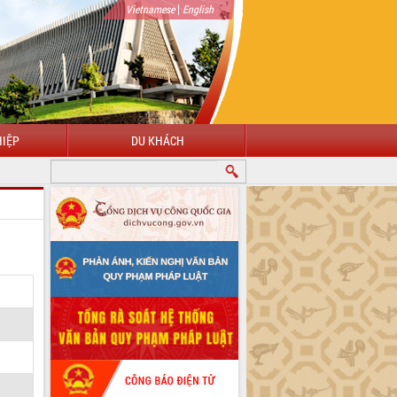
|
Vietnamese
English
IỆP
DU KHÁCH