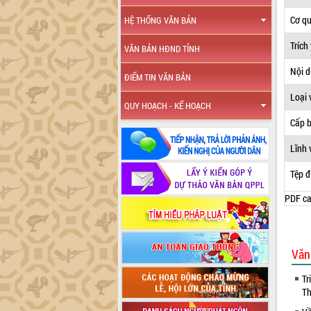
Cơ q
HỆ THỐNG VĂN BẢN
Trích
VĂN BẢN HĐND TỈNH
Nội 
ĐIỂM TIN VĂN BẢN
Loại 
QUY HOẠCH - KẾ HOẠCH
Cấp 
Lĩnh 
Tệp đ
PDF ca
Văn
Tr
Th