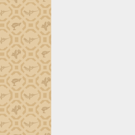
trường Nguyễn Hoàng Hiệp khảo sát
vùng trồng và doanh nghiệp đóng gói
sầu riêng tại Đắk Lắk
Trình diễn nghệ thuật chế biến các
món ăn từ sầu riêng
Đắk Lắk công bố Quy hoạch và xúc
tiến đầu tư tỉnh
Ngành cá ngừ Đắk Lắk chủ động thích
ứng để giữ vững thị trường xuất khẩu
Diễn đàn Kinh tế tư nhân Việt Nam đột
phá cơ chế - Hợp tác công tư
Đề án 06 tạo bước ngoặt đột phá trong
cải cách hành chính tỉnh Đắk Lắk
Kết nối tour, đẩy mạnh chuyển đổi số
để phát triển du lịch Đắk Lắk
Khởi động Dự án Đầu tư xây dựng hạ
tầng kỹ thuật Cụm công nghiệp Tân
Tiến
Gặp mặt các cơ quan báo chí nhân Kỷ
niệm 101 năm Ngày Báo chí Cách
mạng Việt Nam