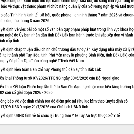
 việc công bố Danh mục thủ tục hành chính được sửa đổi, bổ sung lĩnh vực trồng tr
 bảo vệ thực vật thuộc phạm vi chức năng quản lý của Sở Nông nghiệp và Môi trư
o cáo Tình hình kinh tế - xã hội, quốc phòng - an ninh tháng 7 năm 2026 và chươn
ình công tác tháng 8 năm 2026
yết định Về việc bãi bỏ một số văn bản quy phạm pháp luật trong lĩnh vực khoa họ
ng nghệ do Ủy ban nhân dân tỉnh Đắk Lắk ban hành trước khi sắp xếp đơn vị hành
ính cấp tỉnh
yết định chấp thuận điều chỉnh chủ trương đầu tư dự án Xây dựng nhà máy xử lý r
ải tại thành phố Tuy Hòa, tỉnh Phú Yên (nay là phường Bình Kiến, tỉnh Đắk Lắk) củ
ng ty Cổ phần Tập đoàn công nghệ T-Tech Việt Nam
yết định kiện toàn Ban Chỉ huy Phòng thủ dân sự tỉnh Đắk Lắk
iển khai Thông tư số 07/2026/TT-BNG ngày 30/6/2026 của Bộ Ngoại giao
iển khai Kết luận Phiên họp lần thứ tư Ban Chỉ đạo thực hiện mục tiêu tăng trưởng k
 02 con số giai đoạn 2026 - 2030
ông báo Về việc đính chính tọa độ điểm góc tại Phụ lục kèm theo Quyết định số
17/QĐ-UBND ngày 21/7/2026 của Chủ tịch UBND tỉnh
yết định UBND tỉnh về tổ chức lại Trung tâm Y tế Tuy An trực thuộc Sở Y tế