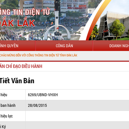
ÍNH QUYỀN
CÔNG DÂN
DOANH NGH
N VỚI CỔNG THÔNG TIN ĐIỆN TỬ TỈNH ĐẮK LẮK
ẢN CHỈ ĐẠO ĐIỀU HÀNH
 Tiết Văn Bản
 hiệu
6269/UBND-VHXH
 ban hành
28/08/2015
hiệu lực
i Ký