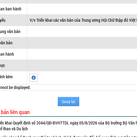
uan ban hành
 yếu
V/v Triển khai các văn bản của Trung ương Hội Chữ thập đỏ Việ
dung văn bản
văn bản
ban hành
vực
ính kèm
nnot be displayed.
Quay lại
 bản liên quan
iển khai Quyết định số 2044/QĐ-BVHTTDL ngày 05/8/2026 của Bộ trưởng Bộ Văn 
ể thao và Du lịch