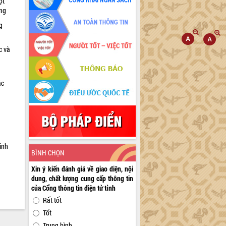
ọt
ờng
g
c và
ác
a
inh
BÌNH CHỌN
Xin ý kiến đánh giá về giao diện, nội
dung, chất lượng cung cấp thông tin
của Cổng thông tin điện tử tỉnh
Rất tốt
Tốt
Trung bình