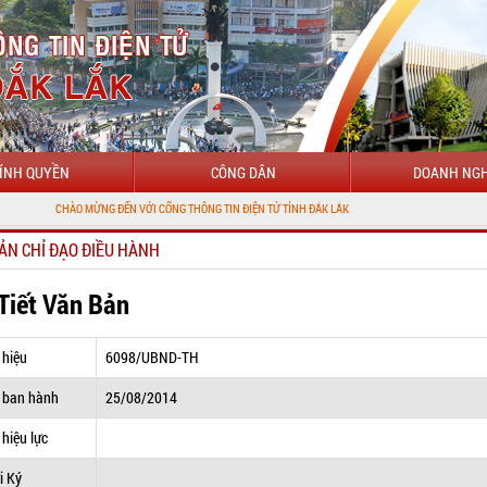
ÍNH QUYỀN
CÔNG DÂN
DOANH NGH
ÀO MỪNG ĐẾN VỚI CỔNG THÔNG TIN ĐIỆN TỬ TỈNH ĐẮK LẮK
ẢN CHỈ ĐẠO ĐIỀU HÀNH
 Tiết Văn Bản
 hiệu
6098/UBND-TH
 ban hành
25/08/2014
hiệu lực
i Ký