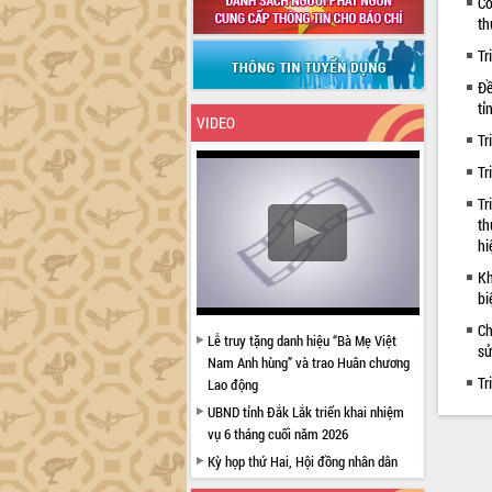
Cô
th
Tr
Đề
tỉ
VIDEO
Tr
Tr
Tr
th
hi
Kh
bi
Ch
Lễ truy tặng danh hiệu “Bà Mẹ Việt
sử
Nam Anh hùng” và trao Huân chương
Tr
Lao động
UBND tỉnh Đắk Lắk triển khai nhiệm
vụ 6 tháng cuối năm 2026
Kỳ họp thứ Hai, Hội đồng nhân dân
tỉnh khóa XI quyết nghị nhiều nội dung