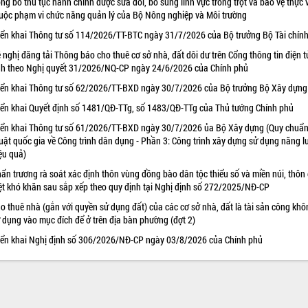
ng bố thủ tục hành chính được sửa đổi, bổ sung lĩnh vực trồng trọt và bảo vệ thực 
uộc phạm vi chức năng quản lý của Bộ Nông nghiệp và Môi trường
iển khai Thông tư số 114/2026/TT-BTC ngày 31/7/2026 của Bộ trưởng Bộ Tài chín
 nghị đăng tải Thông báo cho thuê cơ sở nhà, đất dôi dư trên Cổng thông tin điện t
nh theo Nghị quyết 31/2026/NQ-CP ngày 24/6/2026 của Chính phủ
iển khai Thông tư số 62/2026/TT-BXD ngày 30/7/2026 của Bộ trưởng Bộ Xây dựng
iển khai Quyết định số 1481/QĐ-TTg, số 1483/QĐ-TTg của Thủ tướng Chính phủ
iển khai Thông tư số 61/2026/TT-BXD ngày 30/7/2026 ủa Bộ Xây dựng (Quy chuẩn
uật quốc gia về Công trình dân dụng - Phần 3: Công trình xây dựng sử dụng năng 
ệu quả)
ẩn trương rà soát xác định thôn vùng đồng bào dân tộc thiểu số và miền núi, thôn
ệt khó khăn sau sắp xếp theo quy định tại Nghị định số 272/2025/NĐ-CP
o thuê nhà (gắn với quyền sử dụng đất) của các cơ sở nhà, đất là tài sản công khô
 dụng vào mục đích để ở trên địa bàn phường (đợt 2)
iển khai Nghị định số 306/2026/NĐ-CP ngày 03/8/2026 của Chính phủ