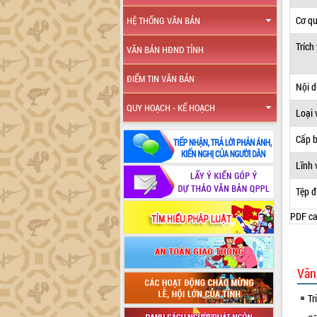
Cơ q
HỆ THỐNG VĂN BẢN
Trích
VĂN BẢN HĐND TỈNH
ĐIỂM TIN VĂN BẢN
Nội 
QUY HOẠCH - KẾ HOẠCH
Loại 
Cấp 
Lĩnh 
Tệp đ
PDF ca
Văn
Tr