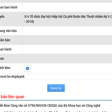
uan ban hành
 yếu
V/v Tổ chức Đại hội Hiệp hội Cà phê Buôn Ma Thuột nhiệm kỳ II 
- 2018)
dung văn bản
văn bản
ban hành
vực
ính kèm
nnot be displayed.
Quay lại
 bản liên quan
iển khai Công văn số 5799/BKHCN-CĐSQG của Bộ Khoa học và Công nghệ