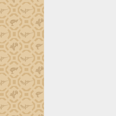
Đắk Lắk công bố Quy hoạch và xúc
tiến đầu tư tỉnh
Ngành cá ngừ Đắk Lắk chủ động thích
ứng để giữ vững thị trường xuất khẩu
Diễn đàn Kinh tế tư nhân Việt Nam đột
phá cơ chế - Hợp tác công tư
Đề án 06 tạo bước ngoặt đột phá trong
cải cách hành chính tỉnh Đắk Lắk
Kết nối tour, đẩy mạnh chuyển đổi số
để phát triển du lịch Đắk Lắk
Khởi động Dự án Đầu tư xây dựng hạ
tầng kỹ thuật Cụm công nghiệp Tân
Tiến
Gặp mặt các cơ quan báo chí nhân Kỷ
niệm 101 năm Ngày Báo chí Cách
mạng Việt Nam
Đắk Lắk sơ kết 4 năm triển khai thực
hiện Đề án 06 của Chính phủ
Họp báo thông tin về Hội nghị Công bố
Quy hoạch và Xúc tiến đầu tư tỉnh Đắk