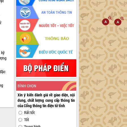
vật
h
ử
 kỹ
lượng
 đặc
ng
BÌNH CHỌN
Xin ý kiến đánh giá về giao diện, nội
dung, chất lượng cung cấp thông tin
của Cổng thông tin điện tử tỉnh
Rất tốt
Tốt
Trung bình