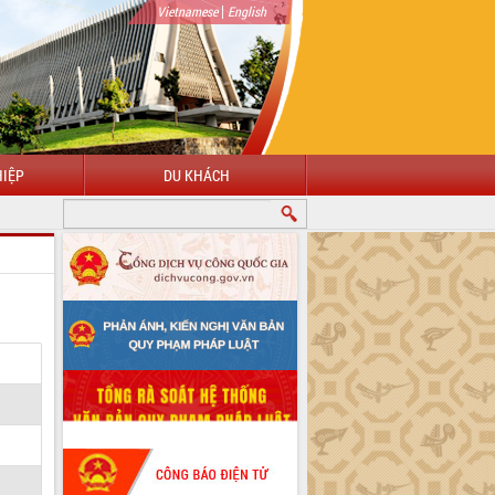
|
Vietnamese
English
IỆP
DU KHÁCH