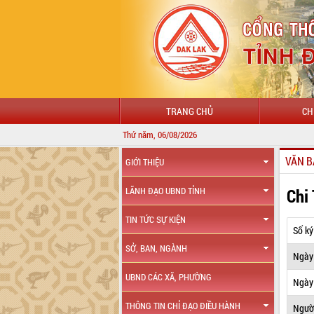
TRANG CHỦ
CH
Thứ năm, 06/08/2026
CH
VĂN B
GIỚI THIỆU
Chi
LÃNH ĐẠO UBND TỈNH
TIN TỨC SỰ KIỆN
Số ký
SỞ, BAN, NGÀNH
Ngày
UBND CÁC XÃ, PHƯỜNG
Ngày 
THÔNG TIN CHỈ ĐẠO ĐIỀU HÀNH
Ngườ