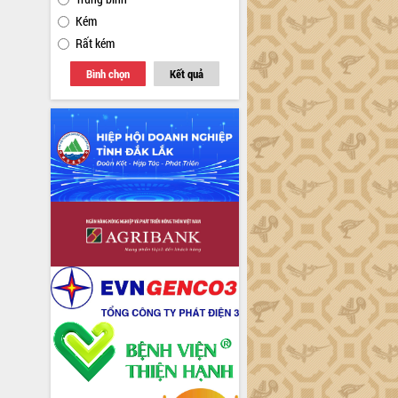
Kém
Rất kém
Bình chọn
Kết quả