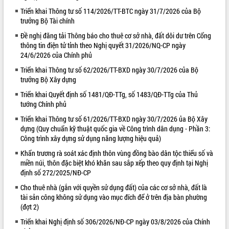
Triển khai Thông tư số 114/2026/TT-BTC ngày 31/7/2026 của Bộ
VIDEO
trưởng Bộ Tài chính
Đề nghị đăng tải Thông báo cho thuê cơ sở nhà, đất dôi dư trên Cổng
thông tin điện tử tỉnh theo Nghị quyết 31/2026/NQ-CP ngày
24/6/2026 của Chính phủ
Triển khai Thông tư số 62/2026/TT-BXD ngày 30/7/2026 của Bộ
trưởng Bộ Xây dựng
Triển khai Quyết định số 1481/QĐ-TTg, số 1483/QĐ-TTg của Thủ
tướng Chính phủ
Lễ truy tặng danh hiệu “Bà Mẹ Việt
Triển khai Thông tư số 61/2026/TT-BXD ngày 30/7/2026 ủa Bộ Xây
Nam Anh hùng” và trao Huân chương
dựng (Quy chuẩn kỹ thuật quốc gia về Công trình dân dụng - Phần 3:
Lao động
Công trình xây dựng sử dụng năng lượng hiệu quả)
UBND tỉnh Đắk Lắk triển khai nhiệm
Khẩn trương rà soát xác định thôn vùng đồng bào dân tộc thiểu số và
vụ 6 tháng cuối năm 2026
miền núi, thôn đặc biệt khó khăn sau sắp xếp theo quy định tại Nghị
Kỳ họp thứ Hai, Hội đồng nhân dân
định số 272/2025/NĐ-CP
tỉnh khóa XI quyết nghị nhiều nội dung
Cho thuê nhà (gắn với quyền sử dụng đất) của các cơ sở nhà, đất là
quan trọng
ALBUM ẢNH
tài sản công không sử dụng vào mục đích để ở trên địa bàn phường
Bí thư Tỉnh ủy Lương Nguyễn Minh
(đợt 2)
Triết thăm, tặng quà người có công với
Triển khai Nghị định số 306/2026/NĐ-CP ngày 03/8/2026 của Chính
cách mạng