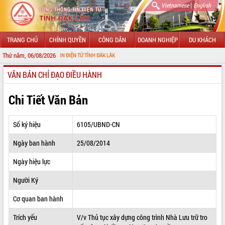
|
Vietnamese
English
TRANG CHỦ
CHÍNH QUYỀN
CÔNG DÂN
DOANH NGHIỆP
DU KHÁCH
Thứ năm, 06/08/2026
ỔNG THÔNG TIN ĐIỆN TỬ TỈNH ĐẮK LẮK
VĂN BẢN CHỈ ĐẠO ĐIỀU HÀNH
GIỚI THIỆU
LÃNH ĐẠO UBND TỈNH
Chi Tiết Văn Bản
TIN TỨC SỰ KIỆN
Số ký hiệu
6105/UBND-CN
SỞ, BAN, NGÀNH
Ngày ban hành
25/08/2014
UBND CÁC XÃ, PHƯỜNG
Ngày hiệu lực
THÔNG TIN CHỈ ĐẠO ĐIỀU HÀNH
Người Ký
HỆ THỐNG VĂN BẢN
Cơ quan ban hành
Trích yếu
V/v Thủ tục xây dựng công trình Nhà Lưu trữ tro
VĂN BẢN HĐND TỈNH