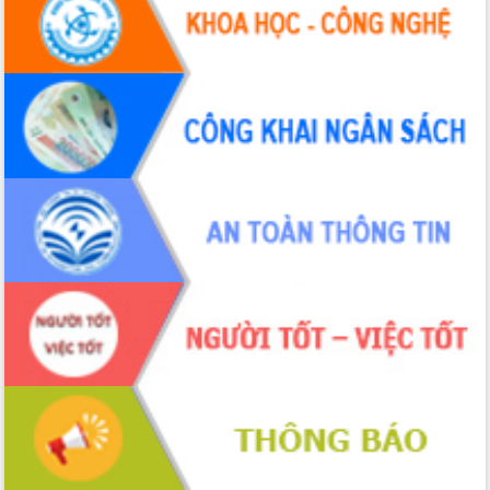
hiện nhiệm vụ quản lý tài sản công
hàng tuần
Tháo gỡ những vướng mắc, đẩy mạnh
công tác cải cách thủ tục hành chính
tại Trung tâm Phục vụ hành chính
công tỉnh
Đắk Lắk: Tôn vinh 46 giải pháp tại Hội
thi Sáng tạo Kỹ thuật 2024 - 2025
Đắk Lắk rà soát, điều chỉnh Đề án 190
về phát triển nuôi trồng thủy sản
Phó Chủ tịch UBND tỉnh Đắk Lắk
Trương Công Thái kiểm tra thực địa
Dự án cao tốc Khánh Hòa - Buôn Ma
Thuột
Định vị cà phê Việt Nam như một “di
sản sống” trong dòng chảy toàn cầu
Xây dựng nông thôn mới: Nâng cao đời
sống người dân từ những mô hình thiết
thực
Quyết liệt tháo gỡ vướng mắc, đẩy