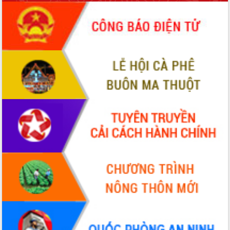
ứng để giữ vững thị trường xuất khẩu
Diễn đàn Kinh tế tư nhân Việt Nam đột
phá cơ chế - Hợp tác công tư
Đề án 06 tạo bước ngoặt đột phá trong
cải cách hành chính tỉnh Đắk Lắk
Kết nối tour, đẩy mạnh chuyển đổi số
để phát triển du lịch Đắk Lắk
Khởi động Dự án Đầu tư xây dựng hạ
tầng kỹ thuật Cụm công nghiệp Tân
Tiến
Gặp mặt các cơ quan báo chí nhân Kỷ
niệm 101 năm Ngày Báo chí Cách
mạng Việt Nam
Đắk Lắk sơ kết 4 năm triển khai thực
hiện Đề án 06 của Chính phủ
Họp báo thông tin về Hội nghị Công bố
Quy hoạch và Xúc tiến đầu tư tỉnh Đắk
Lắk
Khơi thông điểm nghẽn, đẩy nhanh
giải ngân vốn khắc phục thiên tai