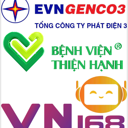
mới
Chuyển đổi số 'mở đường' cho nông
nghiệp Đắk Lắk tăng trưởng bứt phá
Triển khai đồng bộ đo đạc, lập hồ sơ
địa chính, hoàn thiện cơ sở dữ liệu đất
đai
Ứng dụng sinh trắc học - Bước tiến
trong hành trình chuyển đổi số tại Đắk
Lắk
Đắk Lắk nâng cao hiệu quả công tác
Đảng từ Sổ tay đảng viên điện tử
Đắk Lắk đẩy mạnh nuôi biển công
nghệ, hướng tới phát triển thủy sản
bền vững
Tập huấn nâng cao năng lực triển khai
chuyển đổi số cho cán bộ, công chức
cấp xã
Đắk Lắk phát động hưởng ứng Ngày
Quyền của người tiêu dùng Việt Nam
2026