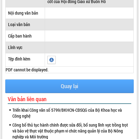
cốt của Hội đồng Giáo xứ Buôn Hồ
ĐIỂM TIN VĂN BẢN
Nội dung văn bản
QUY HOẠCH - KẾ HOẠCH
Loại văn bản
Cấp ban hành
Lĩnh vực
Tệp đính kèm
PDF cannot be displayed.
Quay lại
Văn bản liên quan
Triển khai Công văn số 5799/BKHCN-CĐSQG của Bộ Khoa học và
Công nghệ
Công bố thủ tục hành chính được sửa đổi, bổ sung lĩnh vực trồng trọt
và bảo vệ thực vật thuộc phạm vi chức năng quản lý của Bộ Nông
nghiệp và Môi trường