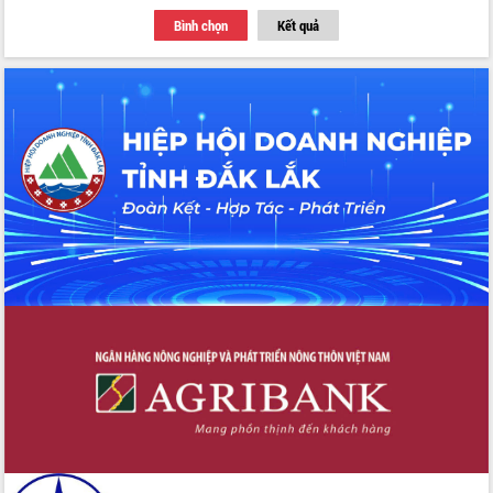
du khách thông qua Hệ thống cơ sở dữ
Bình chọn
Kết quả
liệu và Bản đồ số
Tập huấn ứng dụng trí tuệ nhân tạo (AI)
trong thương mại điện tử năm 2026
Đoàn đại biểu Quốc hội tỉnh Đắk Lắk
trao đổi thông tin trước Kỳ họp thứ
nhất, Quốc hội khóa XVI
Quyết liệt cải cách hành chính, khơi
thông nguồn lực phát triển
Nâng cao hiệu lực, hiệu quả HĐND
tỉnh thông qua hiện đại hóa hành chính
Xã Ea Phê gắn cải cách hành chính với
chuyển đổi số
Phó Chủ tịch Thường trực UBND tỉnh
Hồ Thị Nguyên Thảo làm việc tại Trung
tâm Phục vụ hành chính công xã Ea
Phê
Xây dựng nền hành chính số đồng
hành cùng nông dân dân, doanh nghiệp
Giai đoạn 2026-2030, Đắk Lắk phấn
đấu có 77% xã đạt chuẩn nông thôn