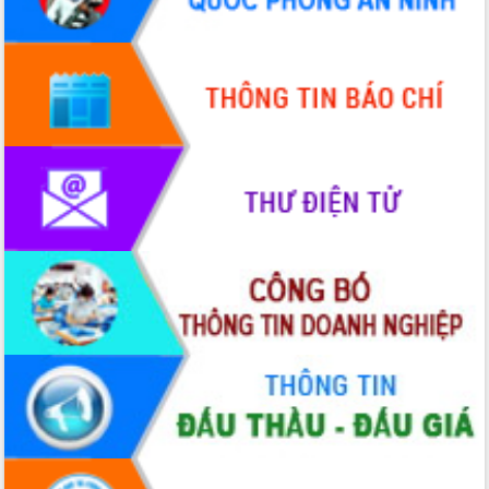
HĐND tỉnh thông qua điều chỉnh Quy
hoạch tỉnh thời kỳ 2021-2030
Hội thảo góp ý hồ sơ điều chỉnh quy
hoạch tỉnh Đắk Lắk thời kỳ 2021-2030,
tầm nhìn đến năm 2050
Nâng cao hiệu quả hoạt động của các
doanh nghiệp nhà nước
Hội nghị triển khai kết nối mạng
truyền số liệu chuyên dùng phục vụ cơ
quan Đảng, Nhà nước
Lễ phát động chuỗi hoạt động chung
tay làm sạch môi trường
Xã Ea Kar bước chuyển mình trong
công tác cải cách hành chính mô hình
mới
UBND tỉnh họp báo định kỳ tháng 4
năm 2026
Hội thảo khoa học “Giải pháp thúc đẩy
phát triển nền kinh tế xanh tại tỉnh
Đắk Lắk”
Tăng cường giám sát, đôn đốc thực