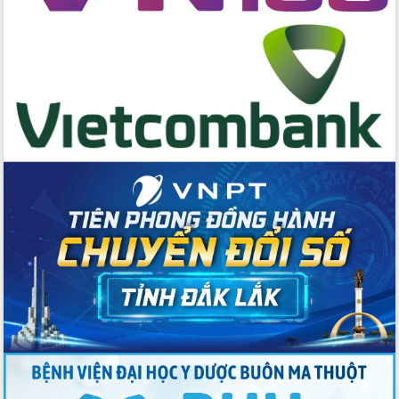
Đẩy mạnh cải cách hành chính, quyết
tâm đạt được mục tiêu tăng trưởng
hai con số trong năm 2026
Tổ chức trang trọng Lễ hội Đền thờ
Lương Văn Chánh năm 2026
Phó Bí thư Tỉnh ủy Đắk Lắk Đỗ Hữu
Huy giữ chức Bí thư Đảng ủy Ủy Ban
Nhân dân tỉnh
Bệnh án điện tử thúc đẩy chuyển đổi
số y tế tại Đắk Lắk
Chuyển đổi số thư viện: Mở rộng
không gian tri thức trong thời đại số
Đánh giá, rút kinh nghiệm công tác tổ
chức diễn tập trước ngày bầu cử
Chương trình “Gặp gỡ hữu nghị –
Friendship Meeting New Year 2026”
Bầu cử Quốc hội và HĐND: Cử tri Đắk
Lắk gửi gắm niềm tin, kỳ vọng vào lá
phiếu
Đắk Lắk sẵn sàng các điều kiện cho