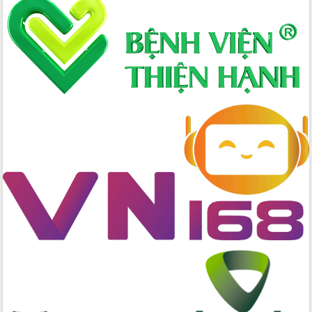
Lấy ý kiến điều chỉnh Quy hoạch tỉnh
Đắk Lắk thời kỳ 2021-2030, tầm nhìn
đến năm 2050
Phát động chiến dịch 30 ngày đêm
giải phóng mặt bằng Tuyến đường bộ
ven biển
Đắk Lắk nỗ lực thúc đẩy tăng trưởng
kinh tế từ 10% trở lên trong Quý
II/2026
Đắk Lắk ký kết thỏa thuận hợp tác về
chuyển đổi số giai đoạn 2026 – 2030
với Tập đoàn Bưu chính Viễn thông
Việt Nam
Thứ trưởng Bộ Y tế làm việc với tỉnh
Đắk Lắk về phát triển nhân lực y tế
cho trạm y tế cấp xã
Du lịch Đắk Lắk nâng tầm trải nghiệm
du khách thông qua Hệ thống cơ sở dữ
liệu và Bản đồ số
Tập huấn ứng dụng trí tuệ nhân tạo (AI)
trong thương mại điện tử năm 2026