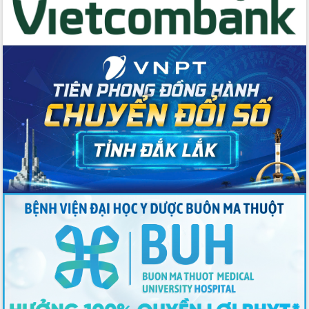
Đoàn đại biểu Quốc hội tỉnh Đắk Lắk
trao đổi thông tin trước Kỳ họp thứ
nhất, Quốc hội khóa XVI
Quyết liệt cải cách hành chính, khơi
thông nguồn lực phát triển
Nâng cao hiệu lực, hiệu quả HĐND
tỉnh thông qua hiện đại hóa hành chính
Xã Ea Phê gắn cải cách hành chính với
chuyển đổi số
Phó Chủ tịch Thường trực UBND tỉnh
Hồ Thị Nguyên Thảo làm việc tại Trung
tâm Phục vụ hành chính công xã Ea
Phê
Xây dựng nền hành chính số đồng
hành cùng nông dân dân, doanh nghiệp
Giai đoạn 2026-2030, Đắk Lắk phấn
đấu có 77% xã đạt chuẩn nông thôn
mới
Chuyển đổi số 'mở đường' cho nông
nghiệp Đắk Lắk tăng trưởng bứt phá