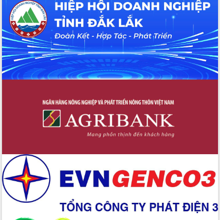
tại Trung tâm Phục vụ hành chính
công tỉnh
Đắk Lắk: Tôn vinh 46 giải pháp tại Hội
thi Sáng tạo Kỹ thuật 2024 - 2025
Đắk Lắk rà soát, điều chỉnh Đề án 190
về phát triển nuôi trồng thủy sản
Phó Chủ tịch UBND tỉnh Đắk Lắk
Trương Công Thái kiểm tra thực địa
Dự án cao tốc Khánh Hòa - Buôn Ma
Thuột
Định vị cà phê Việt Nam như một “di
sản sống” trong dòng chảy toàn cầu
Xây dựng nông thôn mới: Nâng cao đời
sống người dân từ những mô hình thiết
thực
Quyết liệt tháo gỡ vướng mắc, đẩy
nhanh tiến độ các dự án trọng điểm
trong Khu kinh tế Nam Phú Yên
Hòn Yến phát triển du lịch gắn với bảo
tồn biển