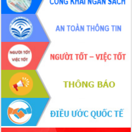
cải cách hành chính tỉnh Đắk Lắk
Kết nối tour, đẩy mạnh chuyển đổi số
để phát triển du lịch Đắk Lắk
Khởi động Dự án Đầu tư xây dựng hạ
tầng kỹ thuật Cụm công nghiệp Tân
Tiến
Gặp mặt các cơ quan báo chí nhân Kỷ
niệm 101 năm Ngày Báo chí Cách
mạng Việt Nam
Đắk Lắk sơ kết 4 năm triển khai thực
hiện Đề án 06 của Chính phủ
Họp báo thông tin về Hội nghị Công bố
Quy hoạch và Xúc tiến đầu tư tỉnh Đắk
Lắk
Khơi thông điểm nghẽn, đẩy nhanh
giải ngân vốn khắc phục thiên tai
HĐND tỉnh thông qua điều chỉnh Quy
hoạch tỉnh thời kỳ 2021-2030
Hội thảo góp ý hồ sơ điều chỉnh quy
hoạch tỉnh Đắk Lắk thời kỳ 2021-2030,