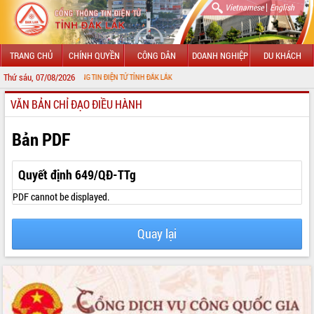
|
Vietnamese
English
TRANG CHỦ
CHÍNH QUYỀN
CÔNG DÂN
DOANH NGHIỆP
DU KHÁCH
Thứ sáu, 07/08/2026
ỚI CỔNG THÔNG TIN ĐIỆN TỬ TỈNH ĐẮK LẮK
VĂN BẢN CHỈ ĐẠO ĐIỀU HÀNH
GIỚI THIỆU
LÃNH ĐẠO UBND TỈNH
Bản PDF
TIN TỨC SỰ KIỆN
Quyết định 649/QĐ-TTg
SỞ, BAN, NGÀNH
PDF cannot be displayed.
UBND CÁC XÃ, PHƯỜNG
Quay lại
THÔNG TIN CHỈ ĐẠO ĐIỀU HÀNH
HỆ THỐNG VĂN BẢN
VĂN BẢN HĐND TỈNH