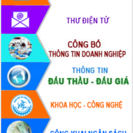
mặt Đoàn chuyên gia y tế TP. Hồ Chí
Minh
Lễ truy điệu và an táng hài cốt liệt sĩ
tại Nghĩa trang Liệt sĩ xã Sơn Hòa
Bàn giải pháp tháo gỡ khó khăn trong
xuất khẩu sầu riêng và triển khai quy
định EUDR
Thứ trưởng Bộ Nông nghiệp và Môi
trường Nguyễn Hoàng Hiệp khảo sát
vùng trồng và doanh nghiệp đóng gói
sầu riêng tại Đắk Lắk
Trình diễn nghệ thuật chế biến các
món ăn từ sầu riêng
Đắk Lắk công bố Quy hoạch và xúc
tiến đầu tư tỉnh
Ngành cá ngừ Đắk Lắk chủ động thích
ứng để giữ vững thị trường xuất khẩu
Diễn đàn Kinh tế tư nhân Việt Nam đột
phá cơ chế - Hợp tác công tư
Đề án 06 tạo bước ngoặt đột phá trong