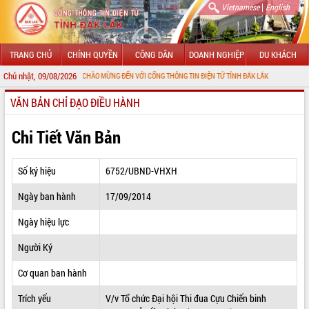
|
Vietnamese
English
TRANG CHỦ
CHÍNH QUYỀN
CÔNG DÂN
DOANH NGHIỆP
DU KHÁCH
Chủ nhật, 09/08/2026
CHÀO MỪNG ĐẾN VỚI CỔNG THÔNG TIN ĐIỆN TỬ TỈNH ĐẮK LẮK
VĂN BẢN CHỈ ĐẠO ĐIỀU HÀNH
GIỚI THIỆU
LÃNH ĐẠO UBND TỈNH
Chi Tiết Văn Bản
TIN TỨC SỰ KIỆN
Số ký hiệu
6752/UBND-VHXH
SỞ, BAN, NGÀNH
Ngày ban hành
17/09/2014
UBND CÁC XÃ, PHƯỜNG
Ngày hiệu lực
THÔNG TIN CHỈ ĐẠO ĐIỀU HÀNH
Người Ký
HỆ THỐNG VĂN BẢN
Cơ quan ban hành
Trích yếu
V/v Tổ chức Đại hội Thi đua Cựu Chiến binh
VĂN BẢN HĐND TỈNH