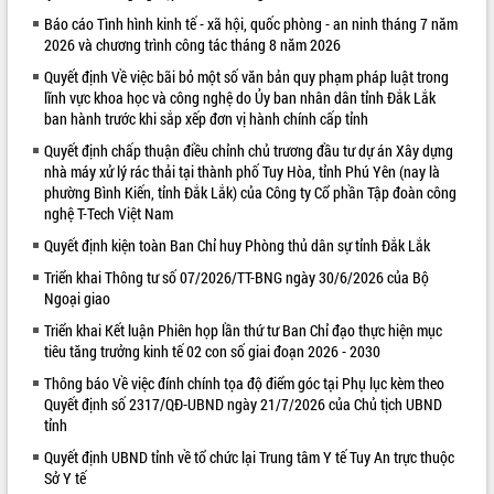
Báo cáo Tình hình kinh tế - xã hội, quốc phòng - an ninh tháng 7 năm
VIDEO
2026 và chương trình công tác tháng 8 năm 2026
Không có file video nào để phát.
Quyết định Về việc bãi bỏ một số văn bản quy phạm pháp luật trong
lĩnh vực khoa học và công nghệ do Ủy ban nhân dân tỉnh Đắk Lắk
ALBUM ẢNH
ban hành trước khi sắp xếp đơn vị hành chính cấp tỉnh
Quyết định chấp thuận điều chỉnh chủ trương đầu tư dự án Xây dựng
nhà máy xử lý rác thải tại thành phố Tuy Hòa, tỉnh Phú Yên (nay là
phường Bình Kiến, tỉnh Đắk Lắk) của Công ty Cổ phần Tập đoàn công
nghệ T-Tech Việt Nam
Quyết định kiện toàn Ban Chỉ huy Phòng thủ dân sự tỉnh Đắk Lắk
Triển khai Thông tư số 07/2026/TT-BNG ngày 30/6/2026 của Bộ
Ngoại giao
Triển khai Kết luận Phiên họp lần thứ tư Ban Chỉ đạo thực hiện mục
LIÊN KẾT WEB
tiêu tăng trưởng kinh tế 02 con số giai đoạn 2026 - 2030
Thông báo Về việc đính chính tọa độ điểm góc tại Phụ lục kèm theo
Quyết định số 2317/QĐ-UBND ngày 21/7/2026 của Chủ tịch UBND
tỉnh
Quyết định UBND tỉnh về tổ chức lại Trung tâm Y tế Tuy An trực thuộc
Sở Y tế