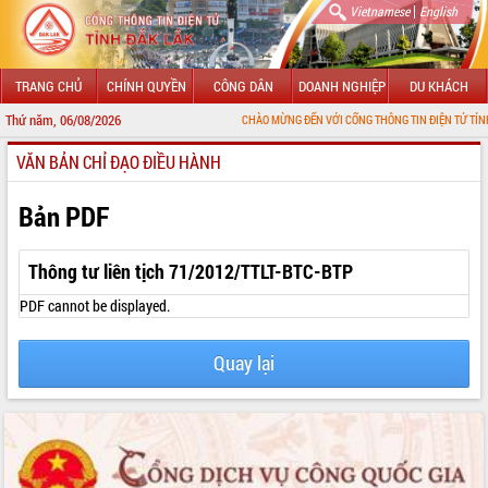
|
Vietnamese
English
TRANG CHỦ
CHÍNH QUYỀN
CÔNG DÂN
DOANH NGHIỆP
DU KHÁCH
Thứ năm, 06/08/2026
CHÀO MỪNG ĐẾN VỚI CỔNG THÔNG TIN ĐIỆN TỬ TỈNH ĐẮK LẮK
VĂN BẢN CHỈ ĐẠO ĐIỀU HÀNH
GIỚI THIỆU
LÃNH ĐẠO UBND TỈNH
Bản PDF
TIN TỨC SỰ KIỆN
Thông tư liên tịch 71/2012/TTLT-BTC-BTP
SỞ, BAN, NGÀNH
PDF cannot be displayed.
UBND CÁC XÃ, PHƯỜNG
Quay lại
THÔNG TIN CHỈ ĐẠO ĐIỀU HÀNH
HỆ THỐNG VĂN BẢN
VĂN BẢN HĐND TỈNH