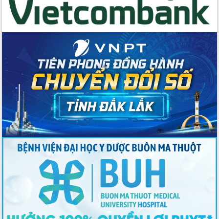
du khách thông qua Hệ thống cơ sở dữ
liệu và Bản đồ số
Tập huấn ứng dụng trí tuệ nhân tạo (AI)
trong thương mại điện tử năm 2026
Đoàn đại biểu Quốc hội tỉnh Đắk Lắk
trao đổi thông tin trước Kỳ họp thứ
nhất, Quốc hội khóa XVI
Quyết liệt cải cách hành chính, khơi
thông nguồn lực phát triển
Nâng cao hiệu lực, hiệu quả HĐND
tỉnh thông qua hiện đại hóa hành chính
Xã Ea Phê gắn cải cách hành chính với
chuyển đổi số
Phó Chủ tịch Thường trực UBND tỉnh
Hồ Thị Nguyên Thảo làm việc tại Trung
tâm Phục vụ hành chính công xã Ea
Phê
Xây dựng nền hành chính số đồng
hành cùng nông dân dân, doanh nghiệp
Giai đoạn 2026-2030, Đắk Lắk phấn
đấu có 77% xã đạt chuẩn nông thôn