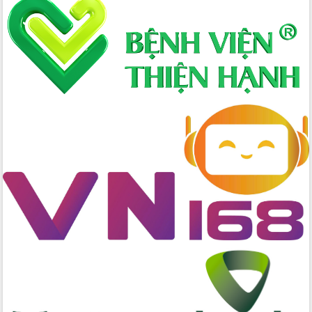
nhanh tiến độ các dự án trọng điểm
trong Khu kinh tế Nam Phú Yên
Hòn Yến phát triển du lịch gắn với bảo
tồn biển
Lấy ý kiến điều chỉnh Quy hoạch tỉnh
Đắk Lắk thời kỳ 2021-2030, tầm nhìn
đến năm 2050
Phát động chiến dịch 30 ngày đêm
giải phóng mặt bằng Tuyến đường bộ
ven biển
Đắk Lắk nỗ lực thúc đẩy tăng trưởng
kinh tế từ 10% trở lên trong Quý
II/2026
Đắk Lắk ký kết thỏa thuận hợp tác về
chuyển đổi số giai đoạn 2026 – 2030
với Tập đoàn Bưu chính Viễn thông
Việt Nam
Thứ trưởng Bộ Y tế làm việc với tỉnh
Đắk Lắk về phát triển nhân lực y tế
cho trạm y tế cấp xã
Du lịch Đắk Lắk nâng tầm trải nghiệm