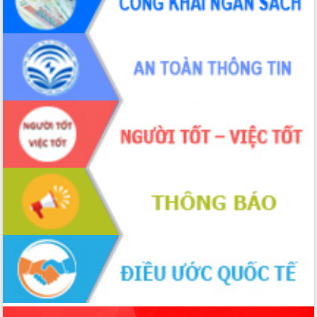
ứng để giữ vững thị trường xuất khẩu
Diễn đàn Kinh tế tư nhân Việt Nam đột
phá cơ chế - Hợp tác công tư
Đề án 06 tạo bước ngoặt đột phá trong
cải cách hành chính tỉnh Đắk Lắk
Kết nối tour, đẩy mạnh chuyển đổi số
để phát triển du lịch Đắk Lắk
Khởi động Dự án Đầu tư xây dựng hạ
tầng kỹ thuật Cụm công nghiệp Tân
Tiến
Gặp mặt các cơ quan báo chí nhân Kỷ
niệm 101 năm Ngày Báo chí Cách
mạng Việt Nam
Đắk Lắk sơ kết 4 năm triển khai thực
hiện Đề án 06 của Chính phủ
Họp báo thông tin về Hội nghị Công bố
Quy hoạch và Xúc tiến đầu tư tỉnh Đắk
Lắk
Khơi thông điểm nghẽn, đẩy nhanh
giải ngân vốn khắc phục thiên tai