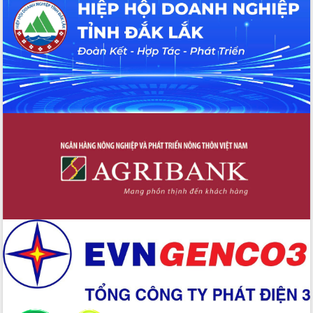
hiện nhiệm vụ quản lý tài sản công
hàng tuần
Tháo gỡ những vướng mắc, đẩy mạnh
công tác cải cách thủ tục hành chính
tại Trung tâm Phục vụ hành chính
công tỉnh
Đắk Lắk: Tôn vinh 46 giải pháp tại Hội
thi Sáng tạo Kỹ thuật 2024 - 2025
Đắk Lắk rà soát, điều chỉnh Đề án 190
về phát triển nuôi trồng thủy sản
Phó Chủ tịch UBND tỉnh Đắk Lắk
Trương Công Thái kiểm tra thực địa
Dự án cao tốc Khánh Hòa - Buôn Ma
Thuột
Định vị cà phê Việt Nam như một “di
sản sống” trong dòng chảy toàn cầu
Xây dựng nông thôn mới: Nâng cao đời
sống người dân từ những mô hình thiết
thực
Quyết liệt tháo gỡ vướng mắc, đẩy