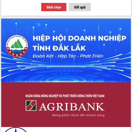
Thứ trưởng Bộ Y tế làm việc với tỉnh
Bình chọn
Kết quả
Đắk Lắk về phát triển nhân lực y tế
cho trạm y tế cấp xã
Du lịch Đắk Lắk nâng tầm trải nghiệm
du khách thông qua Hệ thống cơ sở dữ
liệu và Bản đồ số
Tập huấn ứng dụng trí tuệ nhân tạo (AI)
trong thương mại điện tử năm 2026
Đoàn đại biểu Quốc hội tỉnh Đắk Lắk
trao đổi thông tin trước Kỳ họp thứ
nhất, Quốc hội khóa XVI
Quyết liệt cải cách hành chính, khơi
thông nguồn lực phát triển
Nâng cao hiệu lực, hiệu quả HĐND
tỉnh thông qua hiện đại hóa hành chính
Xã Ea Phê gắn cải cách hành chính với
chuyển đổi số
Phó Chủ tịch Thường trực UBND tỉnh
Hồ Thị Nguyên Thảo làm việc tại Trung
tâm Phục vụ hành chính công xã Ea
Phê