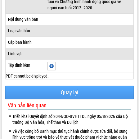
tuổi và Chương trình hành động quốc gia về
người cao tuổi 2012- 2020
ĐIỂM TIN VĂN BẢN
Nội dung văn bản
QUY HOẠCH - KẾ HOẠCH
Loại văn bản
Cấp ban hành
Lĩnh vực
Tệp đính kèm
PDF cannot be displayed.
Quay lại
Văn bản liên quan
Triển khai Quyết định số 2044/QĐ-BVHTTDL ngày 05/8/2026 của Bộ
trưởng Bộ Văn hóa, Thể thao và Du lịch
Về việc công bố Danh mục thủ tục hành chính được sửa đổi, bổ sung
lĩnh vực trồng trọt và bảo vệ thực vật thuộc phạm vi chức năng quản