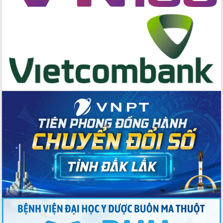
cấp xã
Đắk Lắk phát động hưởng ứng Ngày
Quyền của người tiêu dùng Việt Nam
2026
Đẩy mạnh cải cách hành chính, quyết
tâm đạt được mục tiêu tăng trưởng
hai con số trong năm 2026
Tổ chức trang trọng Lễ hội Đền thờ
Lương Văn Chánh năm 2026
Phó Bí thư Tỉnh ủy Đắk Lắk Đỗ Hữu
Huy giữ chức Bí thư Đảng ủy Ủy Ban
Nhân dân tỉnh
Bệnh án điện tử thúc đẩy chuyển đổi
số y tế tại Đắk Lắk
Chuyển đổi số thư viện: Mở rộng
không gian tri thức trong thời đại số
Đánh giá, rút kinh nghiệm công tác tổ
chức diễn tập trước ngày bầu cử
Chương trình “Gặp gỡ hữu nghị –
Friendship Meeting New Year 2026”