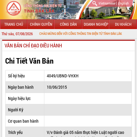
|
Vietnamese
English
TRANG CHỦ
CHÍNH QUYỀN
CÔNG DÂN
DOANH NGHIỆP
DU KHÁCH
Thứ sáu, 07/08/2026
CHÀO MỪNG ĐẾN VỚI CỔNG THÔNG TIN ĐIỆN TỬ TỈNH ĐẮK LẮK
VĂN BẢN CHỈ ĐẠO ĐIỀU HÀNH
GIỚI THIỆU
LÃNH ĐẠO UBND TỈNH
Chi Tiết Văn Bản
TIN TỨC SỰ KIỆN
Số ký hiệu
4049/UBND-VHXH
SỞ, BAN, NGÀNH
Ngày ban hành
10/06/2015
UBND CÁC XÃ, PHƯỜNG
Ngày hiệu lực
THÔNG TIN CHỈ ĐẠO ĐIỀU HÀNH
Người Ký
HỆ THỐNG VĂN BẢN
Cơ quan ban hành
Trích yếu
V/v Đánh giá 05 năm thực hiện Luật người cao
VĂN BẢN HĐND TỈNH