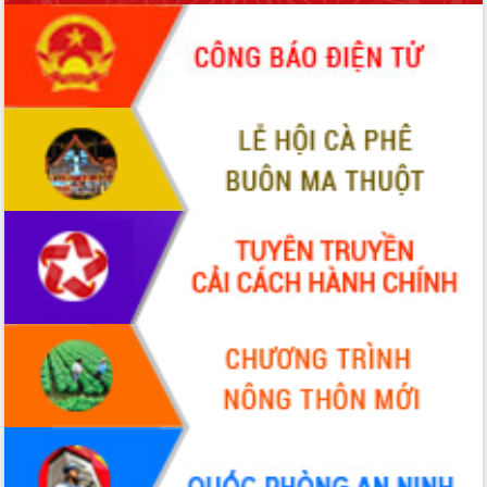
món ăn từ sầu riêng
Đắk Lắk công bố Quy hoạch và xúc
tiến đầu tư tỉnh
Ngành cá ngừ Đắk Lắk chủ động thích
ứng để giữ vững thị trường xuất khẩu
Diễn đàn Kinh tế tư nhân Việt Nam đột
phá cơ chế - Hợp tác công tư
Đề án 06 tạo bước ngoặt đột phá trong
cải cách hành chính tỉnh Đắk Lắk
Kết nối tour, đẩy mạnh chuyển đổi số
để phát triển du lịch Đắk Lắk
Khởi động Dự án Đầu tư xây dựng hạ
tầng kỹ thuật Cụm công nghiệp Tân
Tiến
Gặp mặt các cơ quan báo chí nhân Kỷ
niệm 101 năm Ngày Báo chí Cách
mạng Việt Nam
Đắk Lắk sơ kết 4 năm triển khai thực
hiện Đề án 06 của Chính phủ
Họp báo thông tin về Hội nghị Công bố