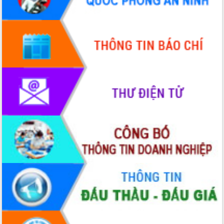
Quy hoạch và Xúc tiến đầu tư tỉnh Đắk
Lắk
Khơi thông điểm nghẽn, đẩy nhanh
giải ngân vốn khắc phục thiên tai
HĐND tỉnh thông qua điều chỉnh Quy
hoạch tỉnh thời kỳ 2021-2030
Hội thảo góp ý hồ sơ điều chỉnh quy
hoạch tỉnh Đắk Lắk thời kỳ 2021-2030,
tầm nhìn đến năm 2050
Nâng cao hiệu quả hoạt động của các
doanh nghiệp nhà nước
Hội nghị triển khai kết nối mạng
truyền số liệu chuyên dùng phục vụ cơ
quan Đảng, Nhà nước
Lễ phát động chuỗi hoạt động chung
tay làm sạch môi trường
Xã Ea Kar bước chuyển mình trong
công tác cải cách hành chính mô hình
mới
UBND tỉnh họp báo định kỳ tháng 4
năm 2026