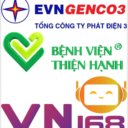
Xây dựng nền hành chính số đồng
hành cùng nông dân dân, doanh nghiệp
Giai đoạn 2026-2030, Đắk Lắk phấn
đấu có 77% xã đạt chuẩn nông thôn
mới
Chuyển đổi số 'mở đường' cho nông
nghiệp Đắk Lắk tăng trưởng bứt phá
Triển khai đồng bộ đo đạc, lập hồ sơ
địa chính, hoàn thiện cơ sở dữ liệu đất
đai
Ứng dụng sinh trắc học - Bước tiến
trong hành trình chuyển đổi số tại Đắk
Lắk
Đắk Lắk nâng cao hiệu quả công tác
Đảng từ Sổ tay đảng viên điện tử
Đắk Lắk đẩy mạnh nuôi biển công
nghệ, hướng tới phát triển thủy sản
bền vững
Tập huấn nâng cao năng lực triển khai
chuyển đổi số cho cán bộ, công chức