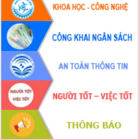
Hội thảo khoa học “Giải pháp thúc đẩy
phát triển nền kinh tế xanh tại tỉnh
Đắk Lắk”
Tăng cường giám sát, đôn đốc thực
hiện nhiệm vụ quản lý tài sản công
hàng tuần
Tháo gỡ những vướng mắc, đẩy mạnh
công tác cải cách thủ tục hành chính
tại Trung tâm Phục vụ hành chính
công tỉnh
Đắk Lắk: Tôn vinh 46 giải pháp tại Hội
thi Sáng tạo Kỹ thuật 2024 - 2025
Đắk Lắk rà soát, điều chỉnh Đề án 190
về phát triển nuôi trồng thủy sản
Phó Chủ tịch UBND tỉnh Đắk Lắk
Trương Công Thái kiểm tra thực địa
Dự án cao tốc Khánh Hòa - Buôn Ma
Thuột
Định vị cà phê Việt Nam như một “di
sản sống” trong dòng chảy toàn cầu