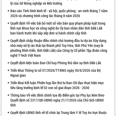
lý của Sở Nông nghiệp và Môi trường
VIDEO
Báo cáo Tình hình kinh tế - xã hội, quốc phòng - an ninh tháng 7 năm
2026 và chương trình công tác tháng 8 năm 2026
Quyết định Về việc bãi bỏ một số văn bản quy phạm pháp luật trong
lĩnh vực khoa học và công nghệ do Ủy ban nhân dân tỉnh Đắk Lắk
ban hành trước khi sắp xếp đơn vị hành chính cấp tỉnh
Quyết định chấp thuận điều chỉnh chủ trương đầu tư dự án Xây dựng
nhà máy xử lý rác thải tại thành phố Tuy Hòa, tỉnh Phú Yên (nay là
phường Bình Kiến, tỉnh Đắk Lắk) của Công ty Cổ phần Tập đoàn công
nghệ T-Tech Việt Nam
Khám bệnh, cấp phát thuốc miễn phí
Quyết định kiện toàn Ban Chỉ huy Phòng thủ dân sự tỉnh Đắk Lắk
và tặng quà người dân xã Cư Pui
Hội nghị UBND tỉnh Đắk Lắk thường kỳ
Triển khai Thông tư số 07/2026/TT-BNG ngày 30/6/2026 của Bộ
Ngoại giao
tháng 7/2026
Lễ truy tặng danh hiệu “Bà Mẹ Việt
Triển khai Kết luận Phiên họp lần thứ tư Ban Chỉ đạo thực hiện mục
Nam Anh hùng” và trao Huân chương
tiêu tăng trưởng kinh tế 02 con số giai đoạn 2026 - 2030
Lao động
Thông báo Về việc đính chính tọa độ điểm góc tại Phụ lục kèm theo
ALBUM ẢNH
UBND tỉnh Đắk Lắk triển khai nhiệm
Quyết định số 2317/QĐ-UBND ngày 21/7/2026 của Chủ tịch UBND
vụ 6 tháng cuối năm 2026
tỉnh
Kỳ họp thứ Hai, Hội đồng nhân dân
Quyết định UBND tỉnh về tổ chức lại Trung tâm Y tế Tuy An trực thuộc
tỉnh khóa XI quyết nghị nhiều nội dung