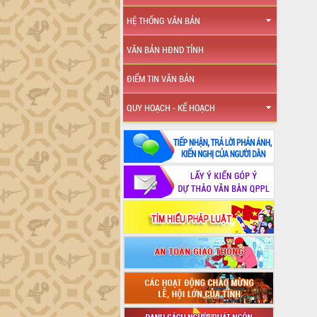
HỆ THỐNG VĂN BẢN
VĂN BẢN HĐND TỈNH
ĐIỂM TIN VĂN BẢN
QUY HOẠCH - KẾ HOẠCH