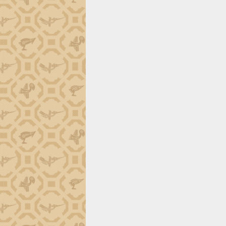
định EUDR
Thứ trưởng Bộ Nông nghiệp và Môi
trường Nguyễn Hoàng Hiệp khảo sát
vùng trồng và doanh nghiệp đóng gói
sầu riêng tại Đắk Lắk
Trình diễn nghệ thuật chế biến các
món ăn từ sầu riêng
Đắk Lắk công bố Quy hoạch và xúc
tiến đầu tư tỉnh
Ngành cá ngừ Đắk Lắk chủ động thích
ứng để giữ vững thị trường xuất khẩu
Diễn đàn Kinh tế tư nhân Việt Nam đột
phá cơ chế - Hợp tác công tư
Đề án 06 tạo bước ngoặt đột phá trong
cải cách hành chính tỉnh Đắk Lắk
Kết nối tour, đẩy mạnh chuyển đổi số
để phát triển du lịch Đắk Lắk
Khởi động Dự án Đầu tư xây dựng hạ
tầng kỹ thuật Cụm công nghiệp Tân
Tiến