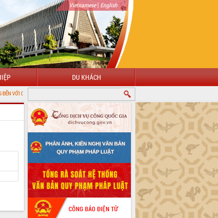
|
Vietnamese
English
IỆP
DU KHÁCH
 THÔNG TIN ĐIỆN TỬ TỈNH ĐẮK LẮK