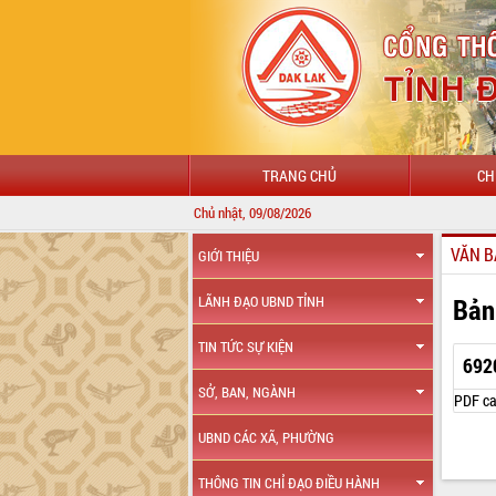
TRANG CHỦ
CH
Chủ nhật, 09/08/2026
VĂN B
GIỚI THIỆU
Bản
LÃNH ĐẠO UBND TỈNH
TIN TỨC SỰ KIỆN
692
SỞ, BAN, NGÀNH
PDF ca
UBND CÁC XÃ, PHƯỜNG
THÔNG TIN CHỈ ĐẠO ĐIỀU HÀNH