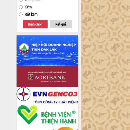
Kém
Rất kém
Bình chọn
Kết quả