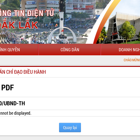
ÍNH QUYỀN
CÔNG DÂN
DOANH NGH
CHÀO MỪNG ĐẾN VỚI CỔNG
ẢN CHỈ ĐẠO ĐIỀU HÀNH
 PDF
0/UBND-TH
nnot be displayed.
Quay lại