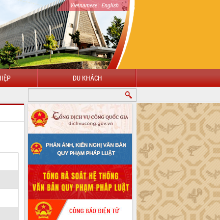
|
Vietnamese
English
IỆP
DU KHÁCH