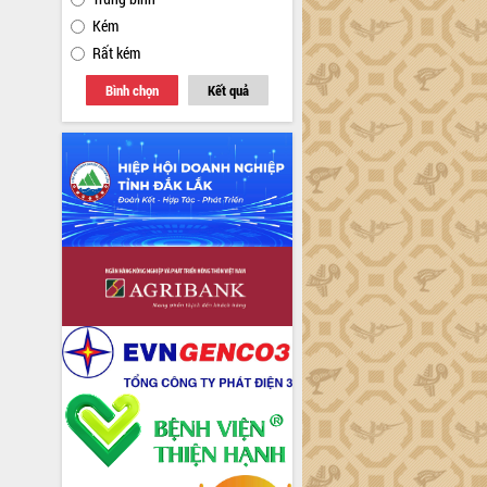
Kém
Rất kém
Bình chọn
Kết quả