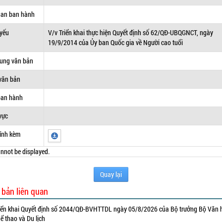
uan ban hành
 yếu
V/v Triển khai thực hiện Quyết định số 62/QĐ-UBQGNCT, ngày
19/9/2014 của Ủy ban Quốc gia về Người cao tuổi
dung văn bản
văn bản
ban hành
vực
ính kèm
nnot be displayed.
Quay lại
 bản liên quan
iển khai Quyết định số 2044/QĐ-BVHTTDL ngày 05/8/2026 của Bộ trưởng Bộ Văn 
ể thao và Du lịch