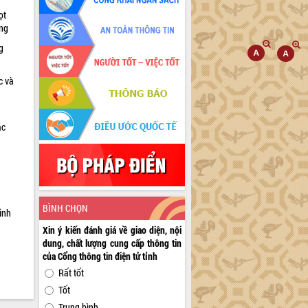
ọt
ờng
g
c và
ác
a
BÌNH CHỌN
inh
Xin ý kiến đánh giá về giao diện, nội
dung, chất lượng cung cấp thông tin
của Cổng thông tin điện tử tỉnh
Rất tốt
Tốt
Trung bình