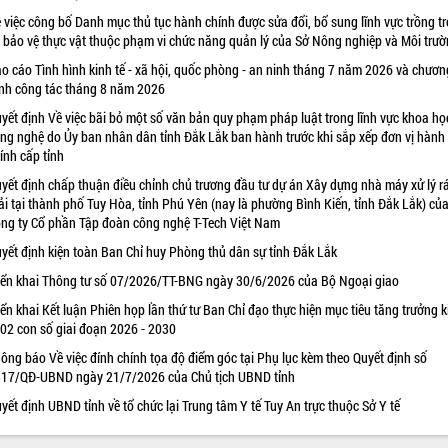
 việc công bố Danh mục thủ tục hành chính được sửa đổi, bổ sung lĩnh vực trồng tr
 bảo vệ thực vật thuộc phạm vi chức năng quản lý của Sở Nông nghiệp và Môi trư
o cáo Tình hình kinh tế - xã hội, quốc phòng - an ninh tháng 7 năm 2026 và chươn
ình công tác tháng 8 năm 2026
yết định Về việc bãi bỏ một số văn bản quy phạm pháp luật trong lĩnh vực khoa họ
ng nghệ do Ủy ban nhân dân tỉnh Đắk Lắk ban hành trước khi sắp xếp đơn vị hành
ính cấp tỉnh
yết định chấp thuận điều chỉnh chủ trương đầu tư dự án Xây dựng nhà máy xử lý r
ải tại thành phố Tuy Hòa, tỉnh Phú Yên (nay là phường Bình Kiến, tỉnh Đắk Lắk) củ
ng ty Cổ phần Tập đoàn công nghệ T-Tech Việt Nam
yết định kiện toàn Ban Chỉ huy Phòng thủ dân sự tỉnh Đắk Lắk
iển khai Thông tư số 07/2026/TT-BNG ngày 30/6/2026 của Bộ Ngoại giao
iển khai Kết luận Phiên họp lần thứ tư Ban Chỉ đạo thực hiện mục tiêu tăng trưởng k
 02 con số giai đoạn 2026 - 2030
ông báo Về việc đính chính tọa độ điểm góc tại Phụ lục kèm theo Quyết định số
17/QĐ-UBND ngày 21/7/2026 của Chủ tịch UBND tỉnh
yết định UBND tỉnh về tổ chức lại Trung tâm Y tế Tuy An trực thuộc Sở Y tế