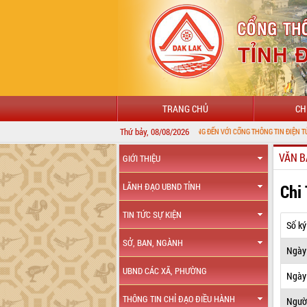
TRANG CHỦ
CH
Thứ bảy, 08/08/2026
CHÀO MỪNG ĐẾN VỚI CỔNG THÔNG TIN ĐIỆN TỬ TỈNH ĐẮK L
VĂN B
GIỚI THIỆU
Chi
LÃNH ĐẠO UBND TỈNH
TIN TỨC SỰ KIỆN
Số ký
SỞ, BAN, NGÀNH
Ngày
UBND CÁC XÃ, PHƯỜNG
Ngày 
THÔNG TIN CHỈ ĐẠO ĐIỀU HÀNH
Ngườ