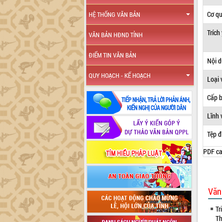
Cơ q
HỆ THỐNG VĂN BẢN
Trích
VĂN BẢN HĐND TỈNH
ĐIỂM TIN VĂN BẢN
Nội 
QUY HOẠCH - KẾ HOẠCH
Loại 
Cấp 
Lĩnh 
Tệp đ
PDF ca
Văn
Tr
Th