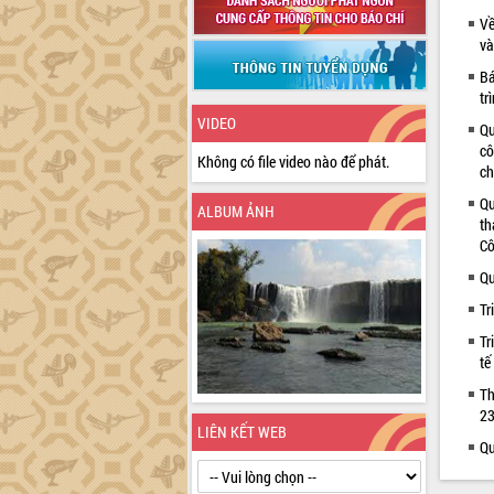
Về
và
Bá
tr
VIDEO
Qu
cô
Không có file video nào để phát.
ch
Qu
ALBUM ẢNH
th
Cô
Qu
Tr
Tr
tế
Th
23
LIÊN KẾT WEB
Qu