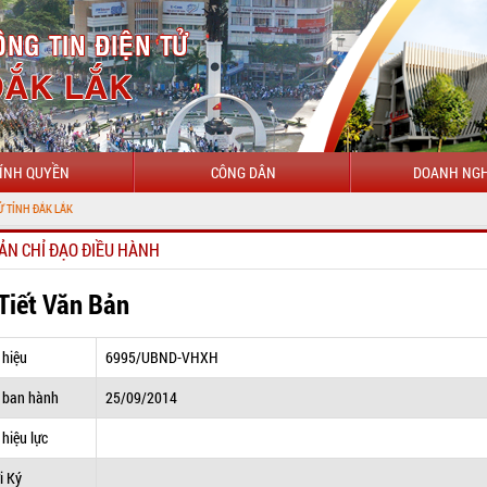
ÍNH QUYỀN
CÔNG DÂN
DOANH NGH
ẮK
ẢN CHỈ ĐẠO ĐIỀU HÀNH
 Tiết Văn Bản
 hiệu
6995/UBND-VHXH
 ban hành
25/09/2014
hiệu lực
i Ký