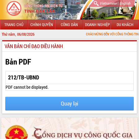
|
Vietnamese
English
TRANG CHỦ
CHÍNH QUYỀN
CÔNG DÂN
DOANH NGHIỆP
DU KHÁCH
Thứ năm, 06/08/2026
CHÀO MỪNG ĐẾN VỚI CỔNG THÔNG TIN ĐIỆN TỬ TỈ
VĂN BẢN CHỈ ĐẠO ĐIỀU HÀNH
GIỚI THIỆU
LÃNH ĐẠO UBND TỈNH
Bản PDF
TIN TỨC SỰ KIỆN
212/TB-UBND
SỞ, BAN, NGÀNH
PDF cannot be displayed.
UBND CÁC XÃ, PHƯỜNG
Quay lại
THÔNG TIN CHỈ ĐẠO ĐIỀU HÀNH
HỆ THỐNG VĂN BẢN
VĂN BẢN HĐND TỈNH