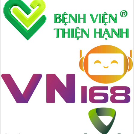
nhanh tiến độ các dự án trọng điểm
trong Khu kinh tế Nam Phú Yên
Hòn Yến phát triển du lịch gắn với bảo
tồn biển
Lấy ý kiến điều chỉnh Quy hoạch tỉnh
Đắk Lắk thời kỳ 2021-2030, tầm nhìn
đến năm 2050
Phát động chiến dịch 30 ngày đêm
giải phóng mặt bằng Tuyến đường bộ
ven biển
Đắk Lắk nỗ lực thúc đẩy tăng trưởng
kinh tế từ 10% trở lên trong Quý
II/2026
Đắk Lắk ký kết thỏa thuận hợp tác về
chuyển đổi số giai đoạn 2026 – 2030
với Tập đoàn Bưu chính Viễn thông
Việt Nam
Thứ trưởng Bộ Y tế làm việc với tỉnh
Đắk Lắk về phát triển nhân lực y tế
cho trạm y tế cấp xã
Du lịch Đắk Lắk nâng tầm trải nghiệm