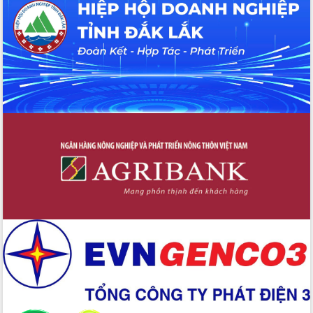
hiện nhiệm vụ quản lý tài sản công
hàng tuần
Tháo gỡ những vướng mắc, đẩy mạnh
công tác cải cách thủ tục hành chính
tại Trung tâm Phục vụ hành chính
công tỉnh
Đắk Lắk: Tôn vinh 46 giải pháp tại Hội
thi Sáng tạo Kỹ thuật 2024 - 2025
Đắk Lắk rà soát, điều chỉnh Đề án 190
về phát triển nuôi trồng thủy sản
Phó Chủ tịch UBND tỉnh Đắk Lắk
Trương Công Thái kiểm tra thực địa
Dự án cao tốc Khánh Hòa - Buôn Ma
Thuột
Định vị cà phê Việt Nam như một “di
sản sống” trong dòng chảy toàn cầu
Xây dựng nông thôn mới: Nâng cao đời
sống người dân từ những mô hình thiết
thực
Quyết liệt tháo gỡ vướng mắc, đẩy