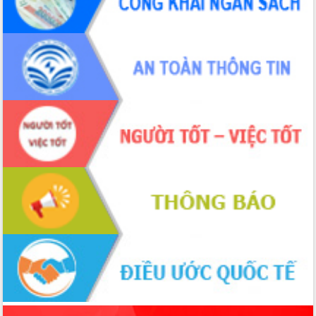
ứng để giữ vững thị trường xuất khẩu
Diễn đàn Kinh tế tư nhân Việt Nam đột
phá cơ chế - Hợp tác công tư
Đề án 06 tạo bước ngoặt đột phá trong
cải cách hành chính tỉnh Đắk Lắk
Kết nối tour, đẩy mạnh chuyển đổi số
để phát triển du lịch Đắk Lắk
Khởi động Dự án Đầu tư xây dựng hạ
tầng kỹ thuật Cụm công nghiệp Tân
Tiến
Gặp mặt các cơ quan báo chí nhân Kỷ
niệm 101 năm Ngày Báo chí Cách
mạng Việt Nam
Đắk Lắk sơ kết 4 năm triển khai thực
hiện Đề án 06 của Chính phủ
Họp báo thông tin về Hội nghị Công bố
Quy hoạch và Xúc tiến đầu tư tỉnh Đắk
Lắk
Khơi thông điểm nghẽn, đẩy nhanh
giải ngân vốn khắc phục thiên tai