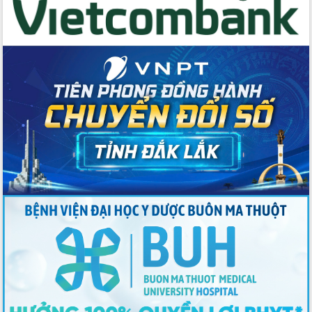
du khách thông qua Hệ thống cơ sở dữ
liệu và Bản đồ số
Tập huấn ứng dụng trí tuệ nhân tạo (AI)
trong thương mại điện tử năm 2026
Đoàn đại biểu Quốc hội tỉnh Đắk Lắk
trao đổi thông tin trước Kỳ họp thứ
nhất, Quốc hội khóa XVI
Quyết liệt cải cách hành chính, khơi
thông nguồn lực phát triển
Nâng cao hiệu lực, hiệu quả HĐND
tỉnh thông qua hiện đại hóa hành chính
Xã Ea Phê gắn cải cách hành chính với
chuyển đổi số
Phó Chủ tịch Thường trực UBND tỉnh
Hồ Thị Nguyên Thảo làm việc tại Trung
tâm Phục vụ hành chính công xã Ea
Phê
Xây dựng nền hành chính số đồng
hành cùng nông dân dân, doanh nghiệp
Giai đoạn 2026-2030, Đắk Lắk phấn
đấu có 77% xã đạt chuẩn nông thôn