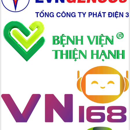
Chuyển đổi số 'mở đường' cho nông
nghiệp Đắk Lắk tăng trưởng bứt phá
Triển khai đồng bộ đo đạc, lập hồ sơ
địa chính, hoàn thiện cơ sở dữ liệu đất
đai
Ứng dụng sinh trắc học - Bước tiến
trong hành trình chuyển đổi số tại Đắk
Lắk
Đắk Lắk nâng cao hiệu quả công tác
Đảng từ Sổ tay đảng viên điện tử
Đắk Lắk đẩy mạnh nuôi biển công
nghệ, hướng tới phát triển thủy sản
bền vững
Tập huấn nâng cao năng lực triển khai
chuyển đổi số cho cán bộ, công chức
cấp xã
Đắk Lắk phát động hưởng ứng Ngày
Quyền của người tiêu dùng Việt Nam
2026
Đẩy mạnh cải cách hành chính, quyết
tâm đạt được mục tiêu tăng trưởng