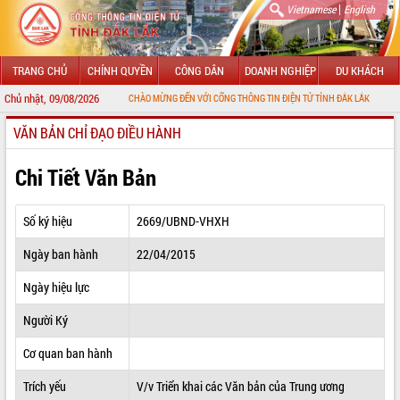
|
Vietnamese
English
TRANG CHỦ
CHÍNH QUYỀN
CÔNG DÂN
DOANH NGHIỆP
DU KHÁCH
Chủ nhật, 09/08/2026
CHÀO MỪNG ĐẾN VỚI CỔNG THÔNG TIN ĐIỆN TỬ TỈNH ĐẮK LẮK
VĂN BẢN CHỈ ĐẠO ĐIỀU HÀNH
GIỚI THIỆU
LÃNH ĐẠO UBND TỈNH
Chi Tiết Văn Bản
TIN TỨC SỰ KIỆN
Số ký hiệu
2669/UBND-VHXH
SỞ, BAN, NGÀNH
Ngày ban hành
22/04/2015
UBND CÁC XÃ, PHƯỜNG
Ngày hiệu lực
THÔNG TIN CHỈ ĐẠO ĐIỀU HÀNH
Người Ký
HỆ THỐNG VĂN BẢN
Cơ quan ban hành
Trích yếu
V/v Triển khai các Văn bản của Trung ương
VĂN BẢN HĐND TỈNH