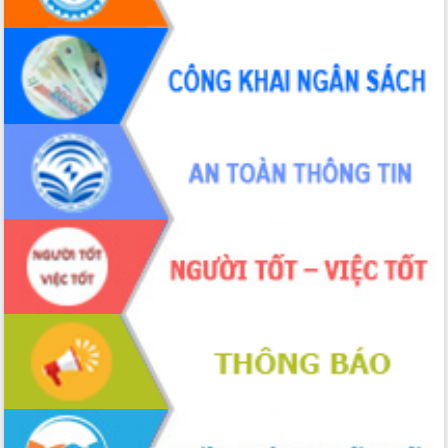
Tháo gỡ những vướng mắc, đẩy mạnh
công tác cải cách thủ tục hành chính
tại Trung tâm Phục vụ hành chính
công tỉnh
Đắk Lắk: Tôn vinh 46 giải pháp tại Hội
thi Sáng tạo Kỹ thuật 2024 - 2025
Đắk Lắk rà soát, điều chỉnh Đề án 190
về phát triển nuôi trồng thủy sản
Phó Chủ tịch UBND tỉnh Đắk Lắk
Trương Công Thái kiểm tra thực địa
Dự án cao tốc Khánh Hòa - Buôn Ma
Thuột
Định vị cà phê Việt Nam như một “di
sản sống” trong dòng chảy toàn cầu
Xây dựng nông thôn mới: Nâng cao đời
sống người dân từ những mô hình thiết
thực
Quyết liệt tháo gỡ vướng mắc, đẩy
nhanh tiến độ các dự án trọng điểm
trong Khu kinh tế Nam Phú Yên