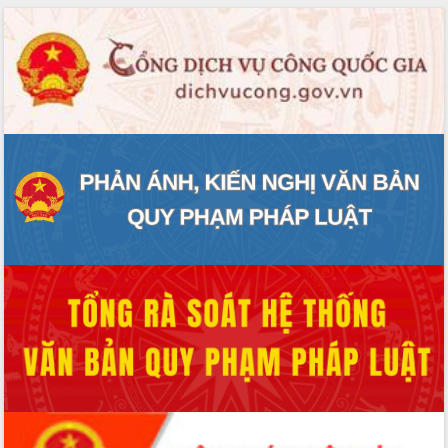
phát triển mới
Thường trực HĐND tỉnh Đắk Lắk gặp
mặt Đoàn chuyên gia y tế TP. Hồ Chí
Minh
Lễ truy điệu và an táng hài cốt liệt sĩ
tại Nghĩa trang Liệt sĩ xã Sơn Hòa
Bàn giải pháp tháo gỡ khó khăn trong
xuất khẩu sầu riêng và triển khai quy
định EUDR
Thứ trưởng Bộ Nông nghiệp và Môi
trường Nguyễn Hoàng Hiệp khảo sát
vùng trồng và doanh nghiệp đóng gói
sầu riêng tại Đắk Lắk
Trình diễn nghệ thuật chế biến các
món ăn từ sầu riêng
Đắk Lắk công bố Quy hoạch và xúc
tiến đầu tư tỉnh
Ngành cá ngừ Đắk Lắk chủ động thích
ứng để giữ vững thị trường xuất khẩu
Diễn đàn Kinh tế tư nhân Việt Nam đột