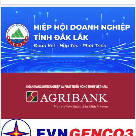
Tập huấn ứng dụng trí tuệ nhân tạo (AI)
trong thương mại điện tử năm 2026
Đoàn đại biểu Quốc hội tỉnh Đắk Lắk
trao đổi thông tin trước Kỳ họp thứ
nhất, Quốc hội khóa XVI
Quyết liệt cải cách hành chính, khơi
thông nguồn lực phát triển
Nâng cao hiệu lực, hiệu quả HĐND
tỉnh thông qua hiện đại hóa hành chính
Xã Ea Phê gắn cải cách hành chính với
chuyển đổi số
Phó Chủ tịch Thường trực UBND tỉnh
Hồ Thị Nguyên Thảo làm việc tại Trung
tâm Phục vụ hành chính công xã Ea
Phê
Xây dựng nền hành chính số đồng
hành cùng nông dân dân, doanh nghiệp
Giai đoạn 2026-2030, Đắk Lắk phấn
đấu có 77% xã đạt chuẩn nông thôn
mới