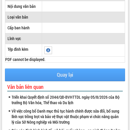
Nội dung văn bản
ĐIỂM TIN VĂN BẢN
Loại văn bản
QUY HOẠCH - KẾ HOẠCH
Cấp ban hành
Lĩnh vực
Tệp đính kèm
PDF cannot be displayed.
Quay lại
Văn bản liên quan
Triển khai Quyết định số 2044/QĐ-BVHTTDL ngày 05/8/2026 của Bộ
trưởng Bộ Văn hóa, Thể thao và Du lịch
Về việc công bố Danh mục thủ tục hành chính được sửa đổi, bổ sung
lĩnh vực trồng trọt và bảo vệ thực vật thuộc phạm vi chức năng quản
lý của Sở Nông nghiệp và Môi trường