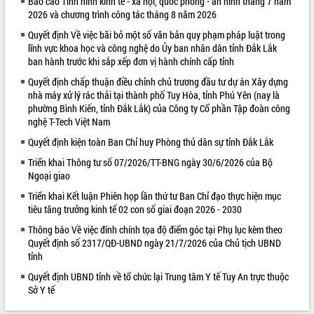
Báo cáo Tình hình kinh tế - xã hội, quốc phòng - an ninh tháng 7 năm
2026 và chương trình công tác tháng 8 năm 2026
VIDEO
Quyết định Về việc bãi bỏ một số văn bản quy phạm pháp luật trong
Loading the player...
lĩnh vực khoa học và công nghệ do Ủy ban nhân dân tỉnh Đắk Lắk
ban hành trước khi sắp xếp đơn vị hành chính cấp tỉnh
Khám bệnh, cấp phát thuốc miễn phí
và tặng quà người dân xã Cư Pui
Quyết định chấp thuận điều chỉnh chủ trương đầu tư dự án Xây dựng
nhà máy xử lý rác thải tại thành phố Tuy Hòa, tỉnh Phú Yên (nay là
Hội nghị UBND tỉnh Đắk Lắk thường kỳ
phường Bình Kiến, tỉnh Đắk Lắk) của Công ty Cổ phần Tập đoàn công
tháng 7/2026
nghệ T-Tech Việt Nam
Lễ truy tặng danh hiệu “Bà Mẹ Việt
Quyết định kiện toàn Ban Chỉ huy Phòng thủ dân sự tỉnh Đắk Lắk
Nam Anh hùng” và trao Huân chương
Lao động
Triển khai Thông tư số 07/2026/TT-BNG ngày 30/6/2026 của Bộ
ALBUM ẢNH
Ngoại giao
UBND tỉnh Đắk Lắk triển khai nhiệm
vụ 6 tháng cuối năm 2026
Triển khai Kết luận Phiên họp lần thứ tư Ban Chỉ đạo thực hiện mục
Kỳ họp thứ Hai, Hội đồng nhân dân
tiêu tăng trưởng kinh tế 02 con số giai đoạn 2026 - 2030
tỉnh khóa XI quyết nghị nhiều nội dung
Thông báo Về việc đính chính tọa độ điểm góc tại Phụ lục kèm theo
quan trọng
Quyết định số 2317/QĐ-UBND ngày 21/7/2026 của Chủ tịch UBND
Bí thư Tỉnh ủy Lương Nguyễn Minh
tỉnh
Triết thăm, tặng quà người có công với
Quyết định UBND tỉnh về tổ chức lại Trung tâm Y tế Tuy An trực thuộc
cách mạng
Sở Y tế
Rà soát, hoàn thiện hệ thống thiết chế
văn hóa, thể thao đáp ứng yêu cầu
LIÊN KẾT WEB