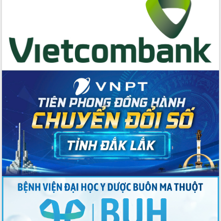
hai con số trong năm 2026
Tổ chức trang trọng Lễ hội Đền thờ
Lương Văn Chánh năm 2026
Phó Bí thư Tỉnh ủy Đắk Lắk Đỗ Hữu
Huy giữ chức Bí thư Đảng ủy Ủy Ban
Nhân dân tỉnh
Bệnh án điện tử thúc đẩy chuyển đổi
số y tế tại Đắk Lắk
Chuyển đổi số thư viện: Mở rộng
không gian tri thức trong thời đại số
Đánh giá, rút kinh nghiệm công tác tổ
chức diễn tập trước ngày bầu cử
Chương trình “Gặp gỡ hữu nghị –
Friendship Meeting New Year 2026”
Bầu cử Quốc hội và HĐND: Cử tri Đắk
Lắk gửi gắm niềm tin, kỳ vọng vào lá
phiếu
Đắk Lắk sẵn sàng các điều kiện cho
Ngày hội bầu cử đại biểu Quốc hội
khóa XVI và HĐND các cấp nhiệm kỳ