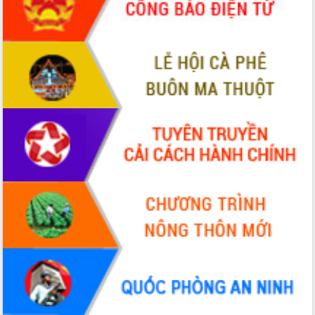
phá cơ chế - Hợp tác công tư
Đề án 06 tạo bước ngoặt đột phá trong
cải cách hành chính tỉnh Đắk Lắk
Kết nối tour, đẩy mạnh chuyển đổi số
để phát triển du lịch Đắk Lắk
Khởi động Dự án Đầu tư xây dựng hạ
tầng kỹ thuật Cụm công nghiệp Tân
Tiến
Gặp mặt các cơ quan báo chí nhân Kỷ
niệm 101 năm Ngày Báo chí Cách
mạng Việt Nam
Đắk Lắk sơ kết 4 năm triển khai thực
hiện Đề án 06 của Chính phủ
Họp báo thông tin về Hội nghị Công bố
Quy hoạch và Xúc tiến đầu tư tỉnh Đắk
Lắk
Khơi thông điểm nghẽn, đẩy nhanh
giải ngân vốn khắc phục thiên tai
HĐND tỉnh thông qua điều chỉnh Quy
hoạch tỉnh thời kỳ 2021-2030