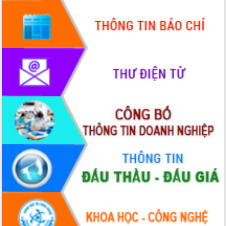
Hội thảo góp ý hồ sơ điều chỉnh quy
hoạch tỉnh Đắk Lắk thời kỳ 2021-2030,
tầm nhìn đến năm 2050
Nâng cao hiệu quả hoạt động của các
doanh nghiệp nhà nước
Hội nghị triển khai kết nối mạng
truyền số liệu chuyên dùng phục vụ cơ
quan Đảng, Nhà nước
Lễ phát động chuỗi hoạt động chung
tay làm sạch môi trường
Xã Ea Kar bước chuyển mình trong
công tác cải cách hành chính mô hình
mới
UBND tỉnh họp báo định kỳ tháng 4
năm 2026
Hội thảo khoa học “Giải pháp thúc đẩy
phát triển nền kinh tế xanh tại tỉnh
Đắk Lắk”
Tăng cường giám sát, đôn đốc thực
hiện nhiệm vụ quản lý tài sản công
hàng tuần