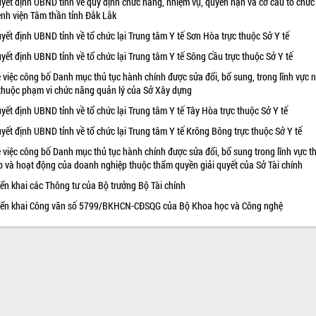
yết định UBND tỉnh về quy định chức năng, nhiệm vụ, quyền hạn và cơ cấu tổ chức
nh viện Tâm thần tỉnh Đắk Lắk
yết định UBND tỉnh về tổ chức lại Trung tâm Y tế Sơn Hòa trực thuộc Sở Y tế
yết định UBND tỉnh về tổ chức lại Trung tâm Y tế Sông Cầu trực thuộc Sở Y tế
 việc công bố Danh mục thủ tục hành chính được sửa đổi, bổ sung, trong lĩnh vực 
thuộc phạm vi chức năng quản lý của Sở Xây dựng
yết định UBND tỉnh về tổ chức lại Trung tâm Y tế Tây Hòa trực thuộc Sở Y tế
yết định UBND tỉnh về tổ chức lại Trung tâm Y tế Krông Bông trực thuộc Sở Y tế
 việc công bố Danh mục thủ tục hành chính được sửa đổi, bổ sung trong lĩnh vực t
p và hoạt động của doanh nghiệp thuộc thẩm quyền giải quyết của Sở Tài chính
iển khai các Thông tư của Bộ trưởng Bộ Tài chính
iển khai Công văn số 5799/BKHCN-CĐSQG của Bộ Khoa học và Công nghệ