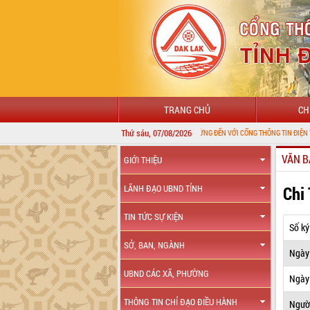
TRANG CHỦ
CH
Thứ sáu, 07/08/2026
CHÀO MỪNG ĐẾN VỚI CỔNG THÔNG TIN ĐIỆN TỬ TỈNH ĐẮK 
VĂN B
GIỚI THIỆU
Chi
LÃNH ĐẠO UBND TỈNH
TIN TỨC SỰ KIỆN
Số ký
SỞ, BAN, NGÀNH
Ngày
UBND CÁC XÃ, PHƯỜNG
Ngày 
THÔNG TIN CHỈ ĐẠO ĐIỀU HÀNH
Ngườ