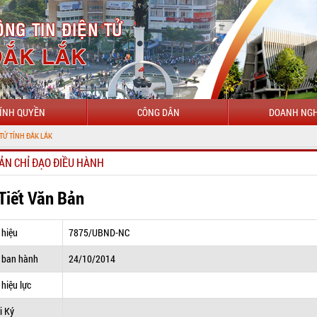
ÍNH QUYỀN
CÔNG DÂN
DOANH NGH
LẮK
ẢN CHỈ ĐẠO ĐIỀU HÀNH
 Tiết Văn Bản
 hiệu
7875/UBND-NC
 ban hành
24/10/2014
hiệu lực
i Ký