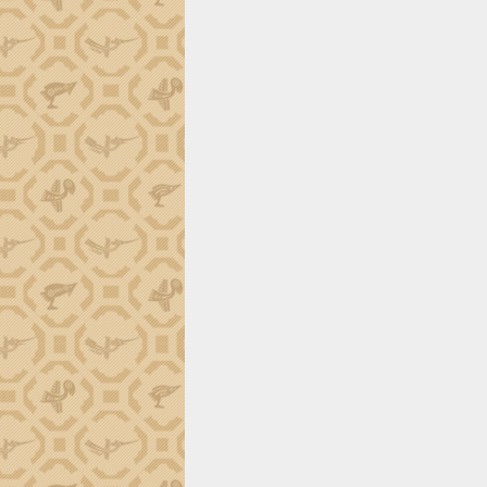
Trình diễn nghệ thuật chế biến các
món ăn từ sầu riêng
Đắk Lắk công bố Quy hoạch và xúc
tiến đầu tư tỉnh
Ngành cá ngừ Đắk Lắk chủ động thích
ứng để giữ vững thị trường xuất khẩu
Diễn đàn Kinh tế tư nhân Việt Nam đột
phá cơ chế - Hợp tác công tư
Đề án 06 tạo bước ngoặt đột phá trong
cải cách hành chính tỉnh Đắk Lắk
Kết nối tour, đẩy mạnh chuyển đổi số
để phát triển du lịch Đắk Lắk
Khởi động Dự án Đầu tư xây dựng hạ
tầng kỹ thuật Cụm công nghiệp Tân
Tiến
Gặp mặt các cơ quan báo chí nhân Kỷ
niệm 101 năm Ngày Báo chí Cách
mạng Việt Nam
Đắk Lắk sơ kết 4 năm triển khai thực
hiện Đề án 06 của Chính phủ