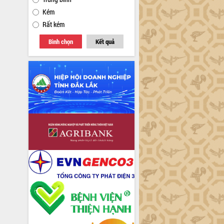
Kém
Rất kém
Bình chọn
Kết quả