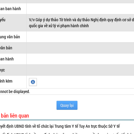
uan ban hành
 yếu
V/v Góp ý dự thảo Tờ trình và dự thảo Nghị định quy định cơ sở d
quốc gia về xử lý vi phạm hành chính
dung văn bản
văn bản
ban hành
vực
ính kèm
nnot be displayed.
Quay lại
 bản liên quan
yết định UBND tỉnh về tổ chức lại Trung tâm Y tế Tuy An trực thuộc Sở Y tế