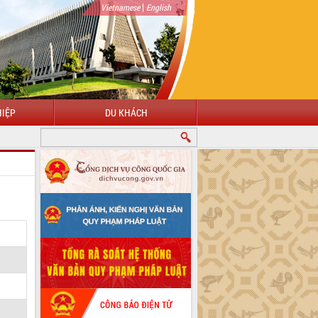
|
Vietnamese
English
IỆP
DU KHÁCH