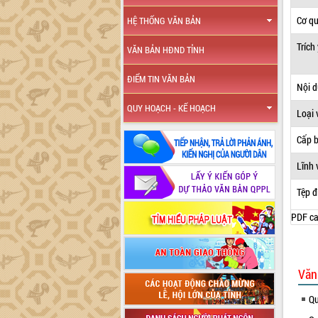
Cơ q
HỆ THỐNG VĂN BẢN
Trích
VĂN BẢN HĐND TỈNH
ĐIỂM TIN VĂN BẢN
Nội 
QUY HOẠCH - KẾ HOẠCH
Loại 
Cấp 
Lĩnh 
Tệp đ
PDF ca
Văn
Qu