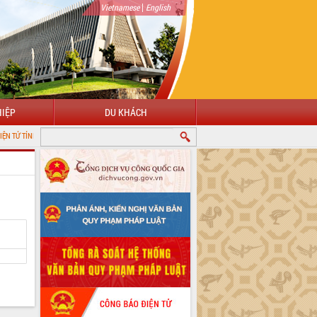
|
Vietnamese
English
IỆP
DU KHÁCH
ĐẮK LẮK