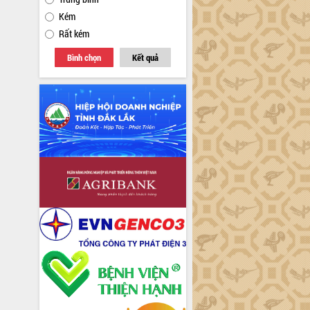
Kém
Rất kém
Bình chọn
Kết quả