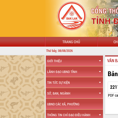
TRANG CHỦ
CH
Thứ bảy, 08/08/2026
VĂN B
GIỚI THIỆU
Bản
LÃNH ĐẠO UBND TỈNH
TIN TỨC SỰ KIỆN
221
SỞ, BAN, NGÀNH
PDF ca
UBND CÁC XÃ, PHƯỜNG
THÔNG TIN CHỈ ĐẠO ĐIỀU HÀNH