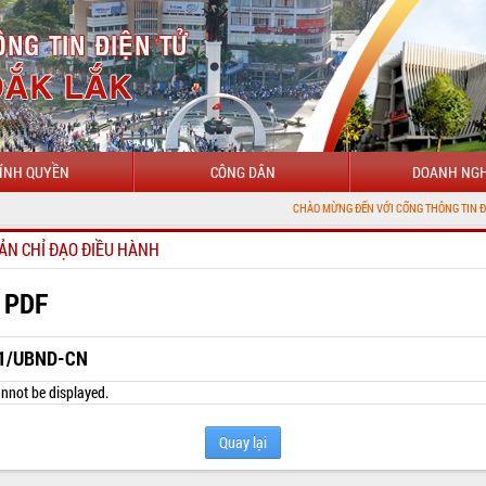
ÍNH QUYỀN
CÔNG DÂN
DOANH NGH
CHÀO MỪNG ĐẾN VỚI CỔNG THÔNG TIN ĐIỆN TỬ TỈNH 
ẢN CHỈ ĐẠO ĐIỀU HÀNH
 PDF
1/UBND-CN
nnot be displayed.
Quay lại