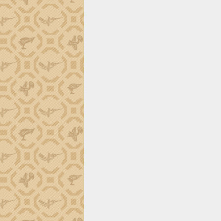
trường Nguyễn Hoàng Hiệp khảo sát
vùng trồng và doanh nghiệp đóng gói
sầu riêng tại Đắk Lắk
Trình diễn nghệ thuật chế biến các
món ăn từ sầu riêng
Đắk Lắk công bố Quy hoạch và xúc
tiến đầu tư tỉnh
Ngành cá ngừ Đắk Lắk chủ động thích
ứng để giữ vững thị trường xuất khẩu
Diễn đàn Kinh tế tư nhân Việt Nam đột
phá cơ chế - Hợp tác công tư
Đề án 06 tạo bước ngoặt đột phá trong
cải cách hành chính tỉnh Đắk Lắk
Kết nối tour, đẩy mạnh chuyển đổi số
để phát triển du lịch Đắk Lắk
Khởi động Dự án Đầu tư xây dựng hạ
tầng kỹ thuật Cụm công nghiệp Tân
Tiến
Gặp mặt các cơ quan báo chí nhân Kỷ
niệm 101 năm Ngày Báo chí Cách
mạng Việt Nam