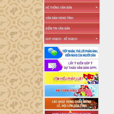
HỆ THỐNG VĂN BẢN
VĂN BẢN HĐND TỈNH
ĐIỂM TIN VĂN BẢN
QUY HOẠCH - KẾ HOẠCH