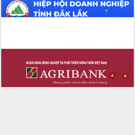
Tháo gỡ những vướng mắc, đẩy mạnh
công tác cải cách thủ tục hành chính
tại Trung tâm Phục vụ hành chính
công tỉnh
Đắk Lắk: Tôn vinh 46 giải pháp tại Hội
thi Sáng tạo Kỹ thuật 2024 - 2025
Đắk Lắk rà soát, điều chỉnh Đề án 190
về phát triển nuôi trồng thủy sản
Phó Chủ tịch UBND tỉnh Đắk Lắk
Trương Công Thái kiểm tra thực địa
Dự án cao tốc Khánh Hòa - Buôn Ma
Thuột
Định vị cà phê Việt Nam như một “di
sản sống” trong dòng chảy toàn cầu
Xây dựng nông thôn mới: Nâng cao đời
sống người dân từ những mô hình thiết
thực
Quyết liệt tháo gỡ vướng mắc, đẩy
nhanh tiến độ các dự án trọng điểm
trong Khu kinh tế Nam Phú Yên