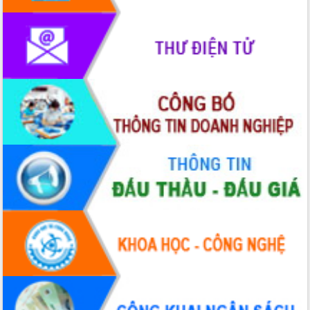
phát triển mới
Thường trực HĐND tỉnh Đắk Lắk gặp
mặt Đoàn chuyên gia y tế TP. Hồ Chí
Minh
Lễ truy điệu và an táng hài cốt liệt sĩ
tại Nghĩa trang Liệt sĩ xã Sơn Hòa
Bàn giải pháp tháo gỡ khó khăn trong
xuất khẩu sầu riêng và triển khai quy
định EUDR
Thứ trưởng Bộ Nông nghiệp và Môi
trường Nguyễn Hoàng Hiệp khảo sát
vùng trồng và doanh nghiệp đóng gói
sầu riêng tại Đắk Lắk
Trình diễn nghệ thuật chế biến các
món ăn từ sầu riêng
Đắk Lắk công bố Quy hoạch và xúc
tiến đầu tư tỉnh
Ngành cá ngừ Đắk Lắk chủ động thích
ứng để giữ vững thị trường xuất khẩu
Diễn đàn Kinh tế tư nhân Việt Nam đột