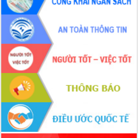
phá cơ chế - Hợp tác công tư
Đề án 06 tạo bước ngoặt đột phá trong
cải cách hành chính tỉnh Đắk Lắk
Kết nối tour, đẩy mạnh chuyển đổi số
để phát triển du lịch Đắk Lắk
Khởi động Dự án Đầu tư xây dựng hạ
tầng kỹ thuật Cụm công nghiệp Tân
Tiến
Gặp mặt các cơ quan báo chí nhân Kỷ
niệm 101 năm Ngày Báo chí Cách
mạng Việt Nam
Đắk Lắk sơ kết 4 năm triển khai thực
hiện Đề án 06 của Chính phủ
Họp báo thông tin về Hội nghị Công bố
Quy hoạch và Xúc tiến đầu tư tỉnh Đắk
Lắk
Khơi thông điểm nghẽn, đẩy nhanh
giải ngân vốn khắc phục thiên tai
HĐND tỉnh thông qua điều chỉnh Quy
hoạch tỉnh thời kỳ 2021-2030