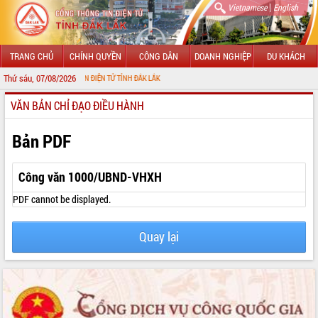
|
Vietnamese
English
TRANG CHỦ
CHÍNH QUYỀN
CÔNG DÂN
DOANH NGHIỆP
DU KHÁCH
Thứ sáu, 07/08/2026
I CỔNG THÔNG TIN ĐIỆN TỬ TỈNH ĐẮK LẮK
VĂN BẢN CHỈ ĐẠO ĐIỀU HÀNH
GIỚI THIỆU
LÃNH ĐẠO UBND TỈNH
Bản PDF
TIN TỨC SỰ KIỆN
Công văn 1000/UBND-VHXH
SỞ, BAN, NGÀNH
PDF cannot be displayed.
UBND CÁC XÃ, PHƯỜNG
Quay lại
THÔNG TIN CHỈ ĐẠO ĐIỀU HÀNH
HỆ THỐNG VĂN BẢN
VĂN BẢN HĐND TỈNH