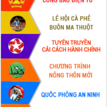
để phát triển du lịch Đắk Lắk
Khởi động Dự án Đầu tư xây dựng hạ
tầng kỹ thuật Cụm công nghiệp Tân
Tiến
Gặp mặt các cơ quan báo chí nhân Kỷ
niệm 101 năm Ngày Báo chí Cách
mạng Việt Nam
Đắk Lắk sơ kết 4 năm triển khai thực
hiện Đề án 06 của Chính phủ
Họp báo thông tin về Hội nghị Công bố
Quy hoạch và Xúc tiến đầu tư tỉnh Đắk
Lắk
Khơi thông điểm nghẽn, đẩy nhanh
giải ngân vốn khắc phục thiên tai
HĐND tỉnh thông qua điều chỉnh Quy
hoạch tỉnh thời kỳ 2021-2030
Hội thảo góp ý hồ sơ điều chỉnh quy
hoạch tỉnh Đắk Lắk thời kỳ 2021-2030,
tầm nhìn đến năm 2050
Nâng cao hiệu quả hoạt động của các