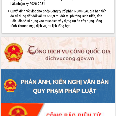
Lắk nhiệm kỳ 2026-2031
Lễ truy điệu và an táng hài cốt liệt sĩ
tại Nghĩa trang Liệt sĩ xã Sơn Hòa
Quyết định Về việc cho phép Công ty Cổ phần NDMREAL gia hạn tiến
độ sử dụng đất đối với 53.663,9 m² đất tại phường Bình Kiến, tỉnh
Bàn giải pháp tháo gỡ khó khăn trong
Đắk Lắk để sử dụng vào mục đích xây dựng Dự án xây dựng Công
xuất khẩu sầu riêng và triển khai quy
trình Thương mại, dịch vụ, du lịch tổng hợp
định EUDR
Thứ trưởng Bộ Nông nghiệp và Môi
trường Nguyễn Hoàng Hiệp khảo sát
vùng trồng và doanh nghiệp đóng gói
sầu riêng tại Đắk Lắk
Trình diễn nghệ thuật chế biến các
món ăn từ sầu riêng
Đắk Lắk công bố Quy hoạch và xúc
tiến đầu tư tỉnh
Ngành cá ngừ Đắk Lắk chủ động thích
ứng để giữ vững thị trường xuất khẩu
Diễn đàn Kinh tế tư nhân Việt Nam đột
phá cơ chế - Hợp tác công tư
Đề án 06 tạo bước ngoặt đột phá trong
cải cách hành chính tỉnh Đắk Lắk
Kết nối tour, đẩy mạnh chuyển đổi số