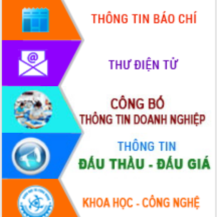
doanh nghiệp nhà nước
Hội nghị triển khai kết nối mạng
truyền số liệu chuyên dùng phục vụ cơ
quan Đảng, Nhà nước
Lễ phát động chuỗi hoạt động chung
tay làm sạch môi trường
Xã Ea Kar bước chuyển mình trong
công tác cải cách hành chính mô hình
mới
UBND tỉnh họp báo định kỳ tháng 4
năm 2026
Hội thảo khoa học “Giải pháp thúc đẩy
phát triển nền kinh tế xanh tại tỉnh
Đắk Lắk”
Tăng cường giám sát, đôn đốc thực
hiện nhiệm vụ quản lý tài sản công
hàng tuần
Tháo gỡ những vướng mắc, đẩy mạnh
công tác cải cách thủ tục hành chính
tại Trung tâm Phục vụ hành chính
công tỉnh