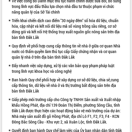
Về việc công bố Danh mục thủ tục hành chính được sửa đổi, bổ sung
trong lĩnh vực đấu thầu lựa chọn nhà đầu tư thuộc phạm vi chức
VIDEO
năng quản lý của Sở Tài chính
Loading the player...
Triển khai chiến dịch cao điểm "30 ngày đêm" số hóa dữ liệu, chuẩn
hóa, cập nhật và kết nối dữ liệu mã số vùng trồng sầu riêng, cơ sở
Lễ truy tặng danh hiệu “Bà Mẹ Việt
đóng gói và kết nối Hệ thống truy xuất nguồn gốc nông sản trên địa
Nam Anh hùng” và trao Huân chương
bàn tỉnh Đắk Lắk
Lao động
Quy định về phối hợp cung cấp thông tin về nhà ở giữa cơ quan Nhà
UBND tỉnh Đắk Lắk triển khai nhiệm
nước có thẩm quyền làm thủ tục cấp Giấy chứng nhận và cơ quan
vụ 6 tháng cuối năm 2026
quản lý nhà ở trên địa bàn tỉnh Đắk Lắk
Kỳ họp thứ Hai, Hội đồng nhân dân
Đẩy nhanh việc xây dựng, xử lý các văn bản quy phạm pháp luật
tỉnh khóa XI quyết nghị nhiều nội dung
trong lĩnh vực khoa học và công nghệ
quan trọng
ALBUM ẢNH
Ban hành Quy chế phối hợp về xây dựng cơ sở dữ liệu, chia sẻ,cung
Bí thư Tỉnh ủy Lương Nguyễn Minh
cấp thông tin, dữ liệu về nhà ở và thị trường bất động sản trên địa
Triết thăm, tặng quà người có công với
bàn tỉnh Đắk Lắk
cách mạng
Rà soát, hoàn thiện hệ thống thiết chế
Giấy phép môi trường cấp cho Công ty TNHH Sản xuất và Xuất nhập
văn hóa, thể thao đáp ứng yêu cầu
khẩu Hồng Phát, địa chỉ 139 Đoàn Thị Điểm, phường Sông Cầu, tỉnh
Đắk Lắk được thực hiện các hoạt động bảo vệ môi trường của dự án:
phát triển mới
Nhà máy sản xuất đồ gỗ Hồng Phát, địa chỉ Lô F1, F2, F3, F4 - KCN
Thường trực HĐND tỉnh Đắk Lắk gặp
Đông Bắc Sông Cầu - Khu vực 2, xã Xuân Lộc, tỉnh Đắk Lắk.
mặt Đoàn chuyên gia y tế TP. Hồ Chí
Minh
Quyết định ban hành Quy chế làm việc của Ủy ban nhân dân tỉnh Đắk
LIÊN KẾT WEB