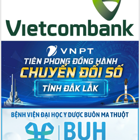
Huy giữ chức Bí thư Đảng ủy Ủy Ban
Nhân dân tỉnh
Bệnh án điện tử thúc đẩy chuyển đổi
số y tế tại Đắk Lắk
Chuyển đổi số thư viện: Mở rộng
không gian tri thức trong thời đại số
Đánh giá, rút kinh nghiệm công tác tổ
chức diễn tập trước ngày bầu cử
Chương trình “Gặp gỡ hữu nghị –
Friendship Meeting New Year 2026”
Bầu cử Quốc hội và HĐND: Cử tri Đắk
Lắk gửi gắm niềm tin, kỳ vọng vào lá
phiếu
Đắk Lắk sẵn sàng các điều kiện cho
Ngày hội bầu cử đại biểu Quốc hội
khóa XVI và HĐND các cấp nhiệm kỳ
2026-2031
Đảm bảo cuộc bầu cử đại biểu Quốc
hội và đại biểu HĐND các cấp diễn ra
an toàn, hiệu quả, đúng quy định