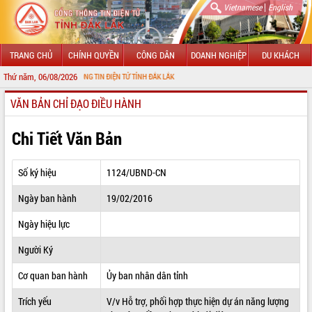
|
Vietnamese
English
TRANG CHỦ
CHÍNH QUYỀN
CÔNG DÂN
DOANH NGHIỆP
DU KHÁCH
Thứ năm, 06/08/2026
ỚI CỔNG THÔNG TIN ĐIỆN TỬ TỈNH ĐẮK LẮK
VĂN BẢN CHỈ ĐẠO ĐIỀU HÀNH
GIỚI THIỆU
LÃNH ĐẠO UBND TỈNH
Chi Tiết Văn Bản
TIN TỨC SỰ KIỆN
Số ký hiệu
1124/UBND-CN
SỞ, BAN, NGÀNH
Ngày ban hành
19/02/2016
UBND CÁC XÃ, PHƯỜNG
Ngày hiệu lực
THÔNG TIN CHỈ ĐẠO ĐIỀU HÀNH
Người Ký
HỆ THỐNG VĂN BẢN
Cơ quan ban hành
Ủy ban nhân dân tỉnh
Trích yếu
V/v Hỗ trợ, phối hợp thực hiện dự án năng lượng
VĂN BẢN HĐND TỈNH