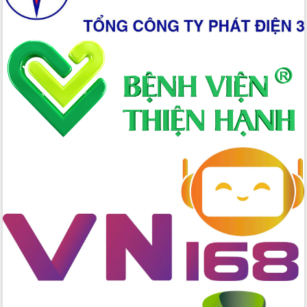
Ứng dụng sinh trắc học - Bước tiến
trong hành trình chuyển đổi số tại Đắk
Lắk
Đắk Lắk nâng cao hiệu quả công tác
Đảng từ Sổ tay đảng viên điện tử
Đắk Lắk đẩy mạnh nuôi biển công
nghệ, hướng tới phát triển thủy sản
bền vững
Tập huấn nâng cao năng lực triển khai
chuyển đổi số cho cán bộ, công chức
cấp xã
Đắk Lắk phát động hưởng ứng Ngày
Quyền của người tiêu dùng Việt Nam
2026
Đẩy mạnh cải cách hành chính, quyết
tâm đạt được mục tiêu tăng trưởng
hai con số trong năm 2026
Tổ chức trang trọng Lễ hội Đền thờ
Lương Văn Chánh năm 2026
Phó Bí thư Tỉnh ủy Đắk Lắk Đỗ Hữu