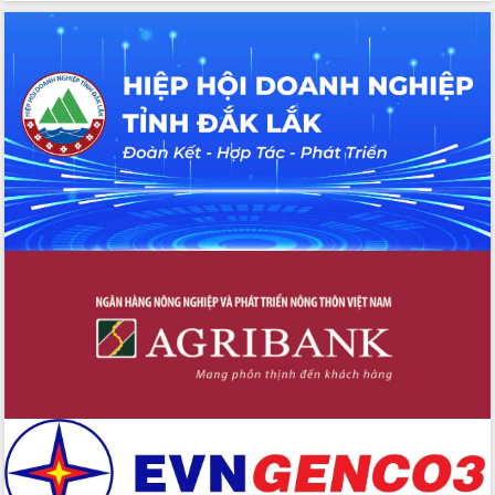
nhất, Quốc hội khóa XVI
Quyết liệt cải cách hành chính, khơi
thông nguồn lực phát triển
Nâng cao hiệu lực, hiệu quả HĐND
tỉnh thông qua hiện đại hóa hành chính
Xã Ea Phê gắn cải cách hành chính với
chuyển đổi số
Phó Chủ tịch Thường trực UBND tỉnh
Hồ Thị Nguyên Thảo làm việc tại Trung
tâm Phục vụ hành chính công xã Ea
Phê
Xây dựng nền hành chính số đồng
hành cùng nông dân dân, doanh nghiệp
Giai đoạn 2026-2030, Đắk Lắk phấn
đấu có 77% xã đạt chuẩn nông thôn
mới
Chuyển đổi số 'mở đường' cho nông
nghiệp Đắk Lắk tăng trưởng bứt phá
Triển khai đồng bộ đo đạc, lập hồ sơ
địa chính, hoàn thiện cơ sở dữ liệu đất
đai