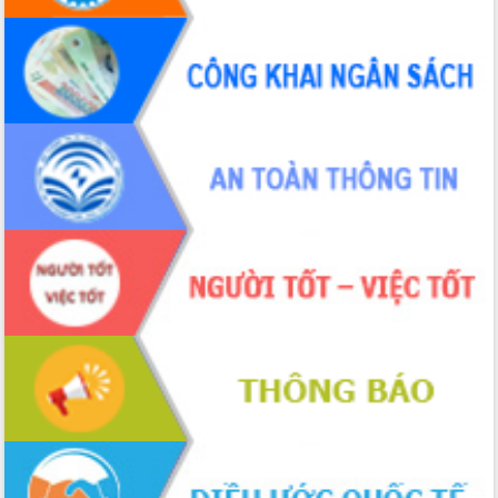
Đắk Lắk: Tôn vinh 46 giải pháp tại Hội
thi Sáng tạo Kỹ thuật 2024 - 2025
Đắk Lắk rà soát, điều chỉnh Đề án 190
về phát triển nuôi trồng thủy sản
Phó Chủ tịch UBND tỉnh Đắk Lắk
Trương Công Thái kiểm tra thực địa
Dự án cao tốc Khánh Hòa - Buôn Ma
Thuột
Định vị cà phê Việt Nam như một “di
sản sống” trong dòng chảy toàn cầu
Xây dựng nông thôn mới: Nâng cao đời
sống người dân từ những mô hình thiết
thực
Quyết liệt tháo gỡ vướng mắc, đẩy
nhanh tiến độ các dự án trọng điểm
trong Khu kinh tế Nam Phú Yên
Hòn Yến phát triển du lịch gắn với bảo
tồn biển
Lấy ý kiến điều chỉnh Quy hoạch tỉnh
Đắk Lắk thời kỳ 2021-2030, tầm nhìn