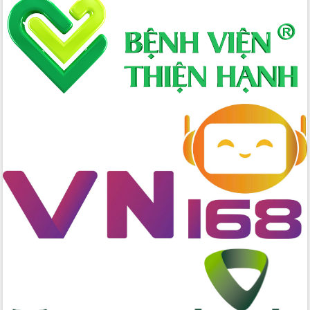
Định vị cà phê Việt Nam như một “di
sản sống” trong dòng chảy toàn cầu
Xây dựng nông thôn mới: Nâng cao đời
sống người dân từ những mô hình thiết
thực
Quyết liệt tháo gỡ vướng mắc, đẩy
nhanh tiến độ các dự án trọng điểm
trong Khu kinh tế Nam Phú Yên
Hòn Yến phát triển du lịch gắn với bảo
tồn biển
Lấy ý kiến điều chỉnh Quy hoạch tỉnh
Đắk Lắk thời kỳ 2021-2030, tầm nhìn
đến năm 2050
Phát động chiến dịch 30 ngày đêm
giải phóng mặt bằng Tuyến đường bộ
ven biển
Đắk Lắk nỗ lực thúc đẩy tăng trưởng
kinh tế từ 10% trở lên trong Quý
II/2026
Đắk Lắk ký kết thỏa thuận hợp tác về
chuyển đổi số giai đoạn 2026 – 2030