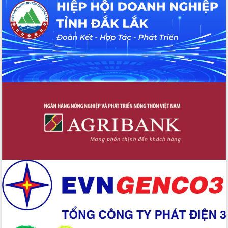
UBND tỉnh họp báo định kỳ tháng 4
năm 2026
Hội thảo khoa học “Giải pháp thúc đẩy
phát triển nền kinh tế xanh tại tỉnh
Đắk Lắk”
Tăng cường giám sát, đôn đốc thực
hiện nhiệm vụ quản lý tài sản công
hàng tuần
Tháo gỡ những vướng mắc, đẩy mạnh
công tác cải cách thủ tục hành chính
tại Trung tâm Phục vụ hành chính
công tỉnh
Đắk Lắk: Tôn vinh 46 giải pháp tại Hội
thi Sáng tạo Kỹ thuật 2024 - 2025
Đắk Lắk rà soát, điều chỉnh Đề án 190
về phát triển nuôi trồng thủy sản
Phó Chủ tịch UBND tỉnh Đắk Lắk
Trương Công Thái kiểm tra thực địa
Dự án cao tốc Khánh Hòa - Buôn Ma
Thuột