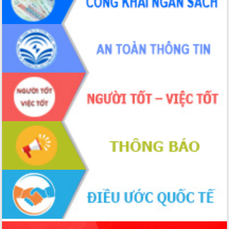
sầu riêng tại Đắk Lắk
Trình diễn nghệ thuật chế biến các
món ăn từ sầu riêng
Đắk Lắk công bố Quy hoạch và xúc
tiến đầu tư tỉnh
Ngành cá ngừ Đắk Lắk chủ động thích
ứng để giữ vững thị trường xuất khẩu
Diễn đàn Kinh tế tư nhân Việt Nam đột
phá cơ chế - Hợp tác công tư
Đề án 06 tạo bước ngoặt đột phá trong
cải cách hành chính tỉnh Đắk Lắk
Kết nối tour, đẩy mạnh chuyển đổi số
để phát triển du lịch Đắk Lắk
Khởi động Dự án Đầu tư xây dựng hạ
tầng kỹ thuật Cụm công nghiệp Tân
Tiến
Gặp mặt các cơ quan báo chí nhân Kỷ
niệm 101 năm Ngày Báo chí Cách
mạng Việt Nam
Đắk Lắk sơ kết 4 năm triển khai thực