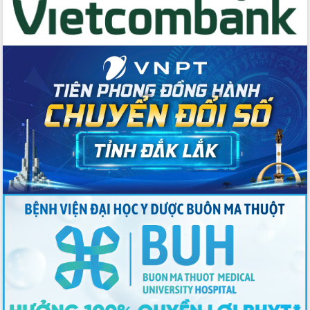
với Tập đoàn Bưu chính Viễn thông
Việt Nam
Thứ trưởng Bộ Y tế làm việc với tỉnh
Đắk Lắk về phát triển nhân lực y tế
cho trạm y tế cấp xã
Du lịch Đắk Lắk nâng tầm trải nghiệm
du khách thông qua Hệ thống cơ sở dữ
liệu và Bản đồ số
Tập huấn ứng dụng trí tuệ nhân tạo (AI)
trong thương mại điện tử năm 2026
Đoàn đại biểu Quốc hội tỉnh Đắk Lắk
trao đổi thông tin trước Kỳ họp thứ
nhất, Quốc hội khóa XVI
Quyết liệt cải cách hành chính, khơi
thông nguồn lực phát triển
Nâng cao hiệu lực, hiệu quả HĐND
tỉnh thông qua hiện đại hóa hành chính
Xã Ea Phê gắn cải cách hành chính với
chuyển đổi số
Phó Chủ tịch Thường trực UBND tỉnh