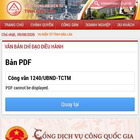
|
Vietnamese
English
TRANG CHỦ
CHÍNH QUYỀN
CÔNG DÂN
DOANH NGHIỆP
DU KHÁCH
Chủ nhật, 09/08/2026
 CỔNG THÔNG TIN ĐIỆN TỬ TỈNH ĐẮK LẮK
VĂN BẢN CHỈ ĐẠO ĐIỀU HÀNH
GIỚI THIỆU
LÃNH ĐẠO UBND TỈNH
Bản PDF
TIN TỨC SỰ KIỆN
Công văn 1240/UBND-TCTM
SỞ, BAN, NGÀNH
PDF cannot be displayed.
UBND CÁC XÃ, PHƯỜNG
Quay lại
THÔNG TIN CHỈ ĐẠO ĐIỀU HÀNH
HỆ THỐNG VĂN BẢN
VĂN BẢN HĐND TỈNH