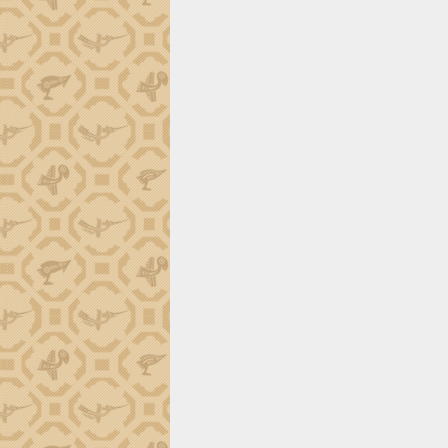
trường Nguyễn Hoàng Hiệp khảo sát
vùng trồng và doanh nghiệp đóng gói
sầu riêng tại Đắk Lắk
Trình diễn nghệ thuật chế biến các
món ăn từ sầu riêng
Đắk Lắk công bố Quy hoạch và xúc
tiến đầu tư tỉnh
Ngành cá ngừ Đắk Lắk chủ động thích
ứng để giữ vững thị trường xuất khẩu
Diễn đàn Kinh tế tư nhân Việt Nam đột
phá cơ chế - Hợp tác công tư
Đề án 06 tạo bước ngoặt đột phá trong
cải cách hành chính tỉnh Đắk Lắk
Kết nối tour, đẩy mạnh chuyển đổi số
để phát triển du lịch Đắk Lắk
Khởi động Dự án Đầu tư xây dựng hạ
tầng kỹ thuật Cụm công nghiệp Tân
Tiến
Gặp mặt các cơ quan báo chí nhân Kỷ
niệm 101 năm Ngày Báo chí Cách
mạng Việt Nam