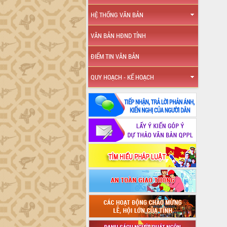
HỆ THỐNG VĂN BẢN
VĂN BẢN HĐND TỈNH
ĐIỂM TIN VĂN BẢN
QUY HOẠCH - KẾ HOẠCH