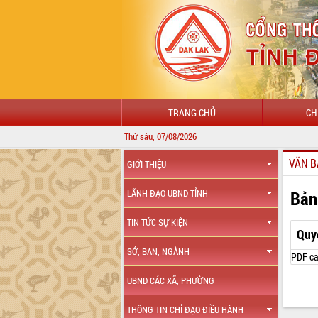
TRANG CHỦ
CH
Thứ sáu, 07/08/2026
VĂN B
GIỚI THIỆU
Bản
LÃNH ĐẠO UBND TỈNH
TIN TỨC SỰ KIỆN
Quy
SỞ, BAN, NGÀNH
PDF ca
UBND CÁC XÃ, PHƯỜNG
THÔNG TIN CHỈ ĐẠO ĐIỀU HÀNH