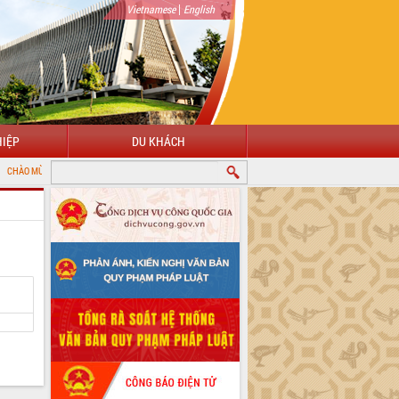
|
Vietnamese
English
IỆP
DU KHÁCH
ĐẾN VỚI CỔNG THÔNG TIN ĐIỆN TỬ TỈNH ĐẮK LẮK