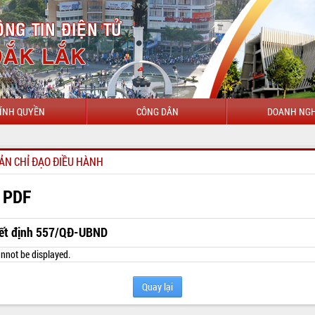
ÍNH QUYỀN
CÔNG DÂN
DOANH NGH
CHÀO MỪNG 
ẢN CHỈ ĐẠO ĐIỀU HÀNH
 PDF
ết định 557/QĐ-UBND
nnot be displayed.
Quay lại