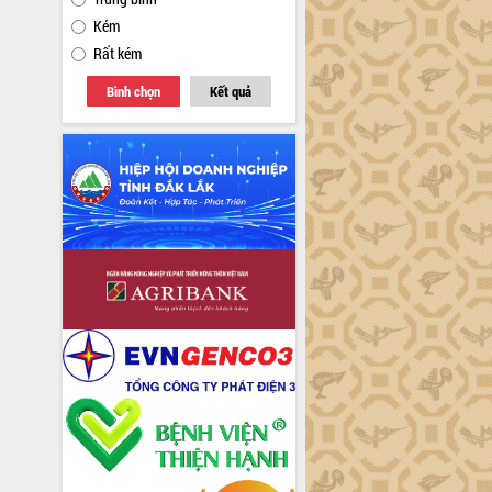
Kém
Rất kém
Bình chọn
Kết quả