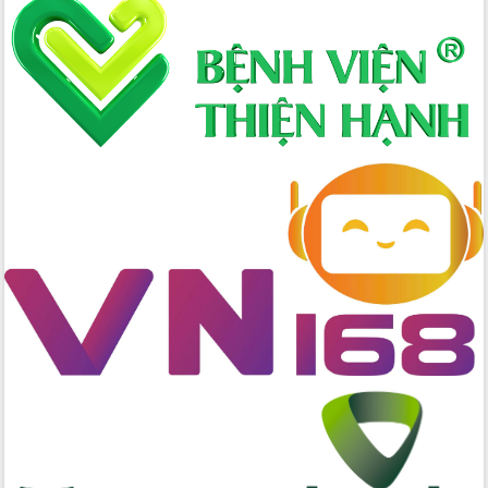
thực
Quyết liệt tháo gỡ vướng mắc, đẩy
nhanh tiến độ các dự án trọng điểm
trong Khu kinh tế Nam Phú Yên
Hòn Yến phát triển du lịch gắn với bảo
tồn biển
Lấy ý kiến điều chỉnh Quy hoạch tỉnh
Đắk Lắk thời kỳ 2021-2030, tầm nhìn
đến năm 2050
Phát động chiến dịch 30 ngày đêm
giải phóng mặt bằng Tuyến đường bộ
ven biển
Đắk Lắk nỗ lực thúc đẩy tăng trưởng
kinh tế từ 10% trở lên trong Quý
II/2026
Đắk Lắk ký kết thỏa thuận hợp tác về
chuyển đổi số giai đoạn 2026 – 2030
với Tập đoàn Bưu chính Viễn thông
Việt Nam
Thứ trưởng Bộ Y tế làm việc với tỉnh
Đắk Lắk về phát triển nhân lực y tế