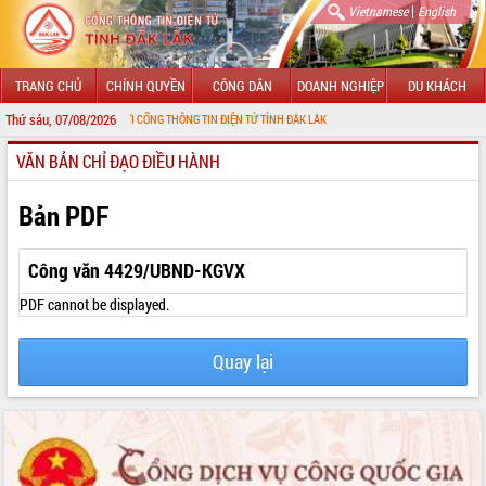
|
Vietnamese
English
TRANG CHỦ
CHÍNH QUYỀN
CÔNG DÂN
DOANH NGHIỆP
DU KHÁCH
Thứ sáu, 07/08/2026
 MỪNG ĐẾN VỚI CỔNG THÔNG TIN ĐIỆN TỬ TỈNH ĐẮK LẮK
VĂN BẢN CHỈ ĐẠO ĐIỀU HÀNH
GIỚI THIỆU
LÃNH ĐẠO UBND TỈNH
Bản PDF
TIN TỨC SỰ KIỆN
Công văn 4429/UBND-KGVX
SỞ, BAN, NGÀNH
PDF cannot be displayed.
UBND CÁC XÃ, PHƯỜNG
Quay lại
THÔNG TIN CHỈ ĐẠO ĐIỀU HÀNH
HỆ THỐNG VĂN BẢN
VĂN BẢN HĐND TỈNH