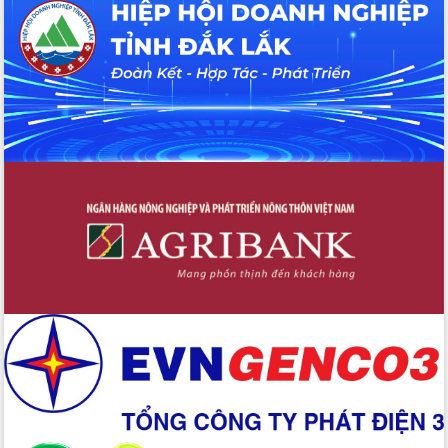
Đắk Lắk”
Tăng cường giám sát, đôn đốc thực
hiện nhiệm vụ quản lý tài sản công
hàng tuần
Tháo gỡ những vướng mắc, đẩy mạnh
công tác cải cách thủ tục hành chính
tại Trung tâm Phục vụ hành chính
công tỉnh
Đắk Lắk: Tôn vinh 46 giải pháp tại Hội
thi Sáng tạo Kỹ thuật 2024 - 2025
Đắk Lắk rà soát, điều chỉnh Đề án 190
về phát triển nuôi trồng thủy sản
Phó Chủ tịch UBND tỉnh Đắk Lắk
Trương Công Thái kiểm tra thực địa
Dự án cao tốc Khánh Hòa - Buôn Ma
Thuột
Định vị cà phê Việt Nam như một “di
sản sống” trong dòng chảy toàn cầu
Xây dựng nông thôn mới: Nâng cao đời
sống người dân từ những mô hình thiết