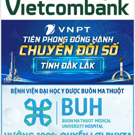
cho trạm y tế cấp xã
Du lịch Đắk Lắk nâng tầm trải nghiệm
du khách thông qua Hệ thống cơ sở dữ
liệu và Bản đồ số
Tập huấn ứng dụng trí tuệ nhân tạo (AI)
trong thương mại điện tử năm 2026
Đoàn đại biểu Quốc hội tỉnh Đắk Lắk
trao đổi thông tin trước Kỳ họp thứ
nhất, Quốc hội khóa XVI
Quyết liệt cải cách hành chính, khơi
thông nguồn lực phát triển
Nâng cao hiệu lực, hiệu quả HĐND
tỉnh thông qua hiện đại hóa hành chính
Xã Ea Phê gắn cải cách hành chính với
chuyển đổi số
Phó Chủ tịch Thường trực UBND tỉnh
Hồ Thị Nguyên Thảo làm việc tại Trung
tâm Phục vụ hành chính công xã Ea
Phê
Xây dựng nền hành chính số đồng
hành cùng nông dân dân, doanh nghiệp