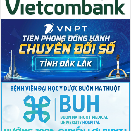
du khách thông qua Hệ thống cơ sở dữ
liệu và Bản đồ số
Tập huấn ứng dụng trí tuệ nhân tạo (AI)
trong thương mại điện tử năm 2026
Đoàn đại biểu Quốc hội tỉnh Đắk Lắk
trao đổi thông tin trước Kỳ họp thứ
nhất, Quốc hội khóa XVI
Quyết liệt cải cách hành chính, khơi
thông nguồn lực phát triển
Nâng cao hiệu lực, hiệu quả HĐND
tỉnh thông qua hiện đại hóa hành chính
Xã Ea Phê gắn cải cách hành chính với
chuyển đổi số
Phó Chủ tịch Thường trực UBND tỉnh
Hồ Thị Nguyên Thảo làm việc tại Trung
tâm Phục vụ hành chính công xã Ea
Phê
Xây dựng nền hành chính số đồng
hành cùng nông dân dân, doanh nghiệp
Giai đoạn 2026-2030, Đắk Lắk phấn