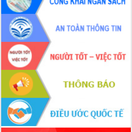
ứng để giữ vững thị trường xuất khẩu
Diễn đàn Kinh tế tư nhân Việt Nam đột
phá cơ chế - Hợp tác công tư
Đề án 06 tạo bước ngoặt đột phá trong
cải cách hành chính tỉnh Đắk Lắk
Kết nối tour, đẩy mạnh chuyển đổi số
để phát triển du lịch Đắk Lắk
Khởi động Dự án Đầu tư xây dựng hạ
tầng kỹ thuật Cụm công nghiệp Tân
Tiến
Gặp mặt các cơ quan báo chí nhân Kỷ
niệm 101 năm Ngày Báo chí Cách
mạng Việt Nam
Đắk Lắk sơ kết 4 năm triển khai thực
hiện Đề án 06 của Chính phủ
Họp báo thông tin về Hội nghị Công bố
Quy hoạch và Xúc tiến đầu tư tỉnh Đắk
Lắk
Khơi thông điểm nghẽn, đẩy nhanh
giải ngân vốn khắc phục thiên tai