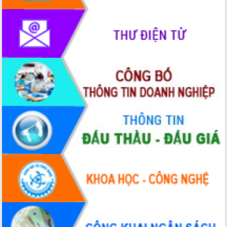
Rà soát, hoàn thiện hệ thống thiết chế
văn hóa, thể thao đáp ứng yêu cầu
phát triển mới
Thường trực HĐND tỉnh Đắk Lắk gặp
mặt Đoàn chuyên gia y tế TP. Hồ Chí
Minh
Lễ truy điệu và an táng hài cốt liệt sĩ
tại Nghĩa trang Liệt sĩ xã Sơn Hòa
Bàn giải pháp tháo gỡ khó khăn trong
xuất khẩu sầu riêng và triển khai quy
định EUDR
Thứ trưởng Bộ Nông nghiệp và Môi
trường Nguyễn Hoàng Hiệp khảo sát
vùng trồng và doanh nghiệp đóng gói
sầu riêng tại Đắk Lắk
Trình diễn nghệ thuật chế biến các
món ăn từ sầu riêng
Đắk Lắk công bố Quy hoạch và xúc
tiến đầu tư tỉnh
Ngành cá ngừ Đắk Lắk chủ động thích