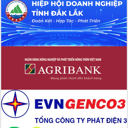
hiện nhiệm vụ quản lý tài sản công
hàng tuần
Tháo gỡ những vướng mắc, đẩy mạnh
công tác cải cách thủ tục hành chính
tại Trung tâm Phục vụ hành chính
công tỉnh
Đắk Lắk: Tôn vinh 46 giải pháp tại Hội
thi Sáng tạo Kỹ thuật 2024 - 2025
Đắk Lắk rà soát, điều chỉnh Đề án 190
về phát triển nuôi trồng thủy sản
Phó Chủ tịch UBND tỉnh Đắk Lắk
Trương Công Thái kiểm tra thực địa
Dự án cao tốc Khánh Hòa - Buôn Ma
Thuột
Định vị cà phê Việt Nam như một “di
sản sống” trong dòng chảy toàn cầu
Xây dựng nông thôn mới: Nâng cao đời
sống người dân từ những mô hình thiết
thực
Quyết liệt tháo gỡ vướng mắc, đẩy