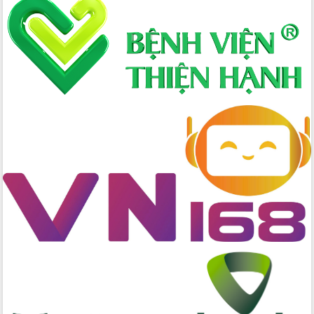
nhanh tiến độ các dự án trọng điểm
trong Khu kinh tế Nam Phú Yên
Hòn Yến phát triển du lịch gắn với bảo
tồn biển
Lấy ý kiến điều chỉnh Quy hoạch tỉnh
Đắk Lắk thời kỳ 2021-2030, tầm nhìn
đến năm 2050
Phát động chiến dịch 30 ngày đêm
giải phóng mặt bằng Tuyến đường bộ
ven biển
Đắk Lắk nỗ lực thúc đẩy tăng trưởng
kinh tế từ 10% trở lên trong Quý
II/2026
Đắk Lắk ký kết thỏa thuận hợp tác về
chuyển đổi số giai đoạn 2026 – 2030
với Tập đoàn Bưu chính Viễn thông
Việt Nam
Thứ trưởng Bộ Y tế làm việc với tỉnh
Đắk Lắk về phát triển nhân lực y tế
cho trạm y tế cấp xã
Du lịch Đắk Lắk nâng tầm trải nghiệm