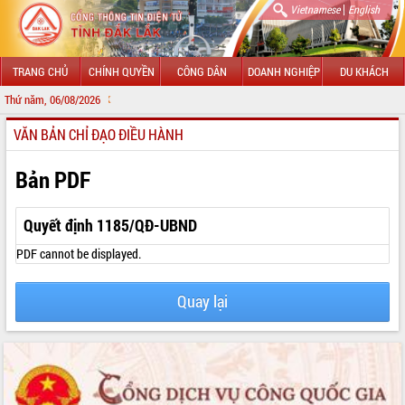
|
Vietnamese
English
TRANG CHỦ
CHÍNH QUYỀN
CÔNG DÂN
DOANH NGHIỆP
DU KHÁCH
Thứ năm, 06/08/2026
CHÀO MỪNG 
VĂN BẢN CHỈ ĐẠO ĐIỀU HÀNH
GIỚI THIỆU
LÃNH ĐẠO UBND TỈNH
Bản PDF
TIN TỨC SỰ KIỆN
Quyết định 1185/QĐ-UBND
SỞ, BAN, NGÀNH
PDF cannot be displayed.
UBND CÁC XÃ, PHƯỜNG
Quay lại
THÔNG TIN CHỈ ĐẠO ĐIỀU HÀNH
HỆ THỐNG VĂN BẢN
VĂN BẢN HĐND TỈNH