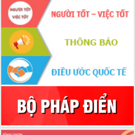
tầng kỹ thuật Cụm công nghiệp Tân
Tiến
Gặp mặt các cơ quan báo chí nhân Kỷ
niệm 101 năm Ngày Báo chí Cách
mạng Việt Nam
Đắk Lắk sơ kết 4 năm triển khai thực
hiện Đề án 06 của Chính phủ
Họp báo thông tin về Hội nghị Công bố
Quy hoạch và Xúc tiến đầu tư tỉnh Đắk
Lắk
Khơi thông điểm nghẽn, đẩy nhanh
giải ngân vốn khắc phục thiên tai
HĐND tỉnh thông qua điều chỉnh Quy
hoạch tỉnh thời kỳ 2021-2030
Hội thảo góp ý hồ sơ điều chỉnh quy
hoạch tỉnh Đắk Lắk thời kỳ 2021-2030,
tầm nhìn đến năm 2050
Nâng cao hiệu quả hoạt động của các
doanh nghiệp nhà nước
Hội nghị triển khai kết nối mạng
BÌNH CHỌN