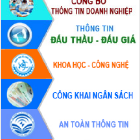
Bàn giải pháp tháo gỡ khó khăn trong
xuất khẩu sầu riêng và triển khai quy
định EUDR
Thứ trưởng Bộ Nông nghiệp và Môi
trường Nguyễn Hoàng Hiệp khảo sát
vùng trồng và doanh nghiệp đóng gói
LIÊN KẾT WEB
sầu riêng tại Đắk Lắk
Trình diễn nghệ thuật chế biến các
món ăn từ sầu riêng
Đắk Lắk công bố Quy hoạch và xúc
tiến đầu tư tỉnh
Ngành cá ngừ Đắk Lắk chủ động thích
ứng để giữ vững thị trường xuất khẩu
Diễn đàn Kinh tế tư nhân Việt Nam đột
phá cơ chế - Hợp tác công tư
Đề án 06 tạo bước ngoặt đột phá trong
cải cách hành chính tỉnh Đắk Lắk
Kết nối tour, đẩy mạnh chuyển đổi số
để phát triển du lịch Đắk Lắk
Khởi động Dự án Đầu tư xây dựng hạ