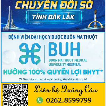
thông nguồn lực phát triển
Nâng cao hiệu lực, hiệu quả HĐND
tỉnh thông qua hiện đại hóa hành chính
Xã Ea Phê gắn cải cách hành chính với
chuyển đổi số
Phó Chủ tịch Thường trực UBND tỉnh
Hồ Thị Nguyên Thảo làm việc tại Trung
tâm Phục vụ hành chính công xã Ea
Phê
Xây dựng nền hành chính số đồng
hành cùng nông dân dân, doanh nghiệp
Giai đoạn 2026-2030, Đắk Lắk phấn
đấu có 77% xã đạt chuẩn nông thôn
mới
Chuyển đổi số 'mở đường' cho nông
nghiệp Đắk Lắk tăng trưởng bứt phá
Triển khai đồng bộ đo đạc, lập hồ sơ
địa chính, hoàn thiện cơ sở dữ liệu đất
đai
Ứng dụng sinh trắc học - Bước tiến
trong hành trình chuyển đổi số tại Đắk