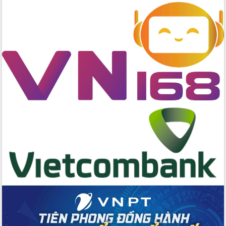
giải phóng mặt bằng Tuyến đường bộ
ven biển
Đắk Lắk nỗ lực thúc đẩy tăng trưởng
kinh tế từ 10% trở lên trong Quý
II/2026
Đắk Lắk ký kết thỏa thuận hợp tác về
chuyển đổi số giai đoạn 2026 – 2030
với Tập đoàn Bưu chính Viễn thông
Việt Nam
Thứ trưởng Bộ Y tế làm việc với tỉnh
Đắk Lắk về phát triển nhân lực y tế
cho trạm y tế cấp xã
Du lịch Đắk Lắk nâng tầm trải nghiệm
du khách thông qua Hệ thống cơ sở dữ
liệu và Bản đồ số
Tập huấn ứng dụng trí tuệ nhân tạo (AI)
trong thương mại điện tử năm 2026
Đoàn đại biểu Quốc hội tỉnh Đắk Lắk
trao đổi thông tin trước Kỳ họp thứ
nhất, Quốc hội khóa XVI
Quyết liệt cải cách hành chính, khơi