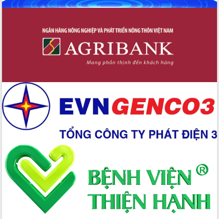
Đắk Lắk rà soát, điều chỉnh Đề án 190
về phát triển nuôi trồng thủy sản
Phó Chủ tịch UBND tỉnh Đắk Lắk
Trương Công Thái kiểm tra thực địa
Dự án cao tốc Khánh Hòa - Buôn Ma
Thuột
Định vị cà phê Việt Nam như một “di
sản sống” trong dòng chảy toàn cầu
Xây dựng nông thôn mới: Nâng cao đời
sống người dân từ những mô hình thiết
thực
Quyết liệt tháo gỡ vướng mắc, đẩy
nhanh tiến độ các dự án trọng điểm
trong Khu kinh tế Nam Phú Yên
Hòn Yến phát triển du lịch gắn với bảo
tồn biển
Lấy ý kiến điều chỉnh Quy hoạch tỉnh
Đắk Lắk thời kỳ 2021-2030, tầm nhìn
đến năm 2050
Phát động chiến dịch 30 ngày đêm