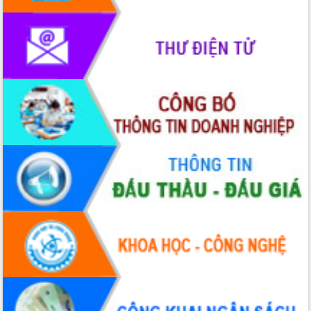
phát triển mới
Thường trực HĐND tỉnh Đắk Lắk gặp
mặt Đoàn chuyên gia y tế TP. Hồ Chí
Minh
Lễ truy điệu và an táng hài cốt liệt sĩ
tại Nghĩa trang Liệt sĩ xã Sơn Hòa
Bàn giải pháp tháo gỡ khó khăn trong
xuất khẩu sầu riêng và triển khai quy
định EUDR
Thứ trưởng Bộ Nông nghiệp và Môi
trường Nguyễn Hoàng Hiệp khảo sát
vùng trồng và doanh nghiệp đóng gói
sầu riêng tại Đắk Lắk
Trình diễn nghệ thuật chế biến các
món ăn từ sầu riêng
Đắk Lắk công bố Quy hoạch và xúc
tiến đầu tư tỉnh
Ngành cá ngừ Đắk Lắk chủ động thích
ứng để giữ vững thị trường xuất khẩu
Diễn đàn Kinh tế tư nhân Việt Nam đột