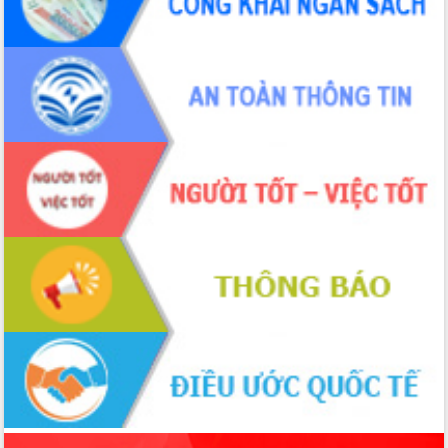
phá cơ chế - Hợp tác công tư
Đề án 06 tạo bước ngoặt đột phá trong
cải cách hành chính tỉnh Đắk Lắk
Kết nối tour, đẩy mạnh chuyển đổi số
để phát triển du lịch Đắk Lắk
Khởi động Dự án Đầu tư xây dựng hạ
tầng kỹ thuật Cụm công nghiệp Tân
Tiến
Gặp mặt các cơ quan báo chí nhân Kỷ
niệm 101 năm Ngày Báo chí Cách
mạng Việt Nam
Đắk Lắk sơ kết 4 năm triển khai thực
hiện Đề án 06 của Chính phủ
Họp báo thông tin về Hội nghị Công bố
Quy hoạch và Xúc tiến đầu tư tỉnh Đắk
Lắk
Khơi thông điểm nghẽn, đẩy nhanh
giải ngân vốn khắc phục thiên tai
HĐND tỉnh thông qua điều chỉnh Quy
hoạch tỉnh thời kỳ 2021-2030