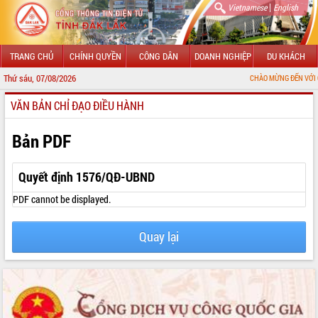
|
Vietnamese
English
TRANG CHỦ
CHÍNH QUYỀN
CÔNG DÂN
DOANH NGHIỆP
DU KHÁCH
Thứ sáu, 07/08/2026
CHÀO MỪNG ĐẾN VỚI CỔNG TH
VĂN BẢN CHỈ ĐẠO ĐIỀU HÀNH
GIỚI THIỆU
LÃNH ĐẠO UBND TỈNH
Bản PDF
TIN TỨC SỰ KIỆN
Quyết định 1576/QĐ-UBND
SỞ, BAN, NGÀNH
PDF cannot be displayed.
UBND CÁC XÃ, PHƯỜNG
Quay lại
THÔNG TIN CHỈ ĐẠO ĐIỀU HÀNH
HỆ THỐNG VĂN BẢN
VĂN BẢN HĐND TỈNH