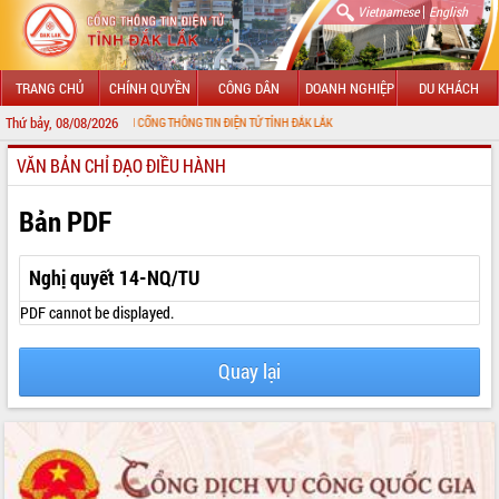
|
Vietnamese
English
TRANG CHỦ
CHÍNH QUYỀN
CÔNG DÂN
DOANH NGHIỆP
DU KHÁCH
Thứ bảy, 08/08/2026
ÀO MỪNG ĐẾN VỚI CỔNG THÔNG TIN ĐIỆN TỬ TỈNH ĐẮK LẮK
VĂN BẢN CHỈ ĐẠO ĐIỀU HÀNH
GIỚI THIỆU
LÃNH ĐẠO UBND TỈNH
Bản PDF
TIN TỨC SỰ KIỆN
Nghị quyết 14-NQ/TU
SỞ, BAN, NGÀNH
PDF cannot be displayed.
UBND CÁC XÃ, PHƯỜNG
Quay lại
THÔNG TIN CHỈ ĐẠO ĐIỀU HÀNH
HỆ THỐNG VĂN BẢN
VĂN BẢN HĐND TỈNH