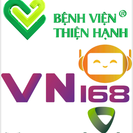
Hòn Yến phát triển du lịch gắn với bảo
tồn biển
Lấy ý kiến điều chỉnh Quy hoạch tỉnh
Đắk Lắk thời kỳ 2021-2030, tầm nhìn
đến năm 2050
Phát động chiến dịch 30 ngày đêm
giải phóng mặt bằng Tuyến đường bộ
ven biển
Đắk Lắk nỗ lực thúc đẩy tăng trưởng
kinh tế từ 10% trở lên trong Quý
II/2026
Đắk Lắk ký kết thỏa thuận hợp tác về
chuyển đổi số giai đoạn 2026 – 2030
với Tập đoàn Bưu chính Viễn thông
Việt Nam
Thứ trưởng Bộ Y tế làm việc với tỉnh
Đắk Lắk về phát triển nhân lực y tế
cho trạm y tế cấp xã
Du lịch Đắk Lắk nâng tầm trải nghiệm
du khách thông qua Hệ thống cơ sở dữ
liệu và Bản đồ số