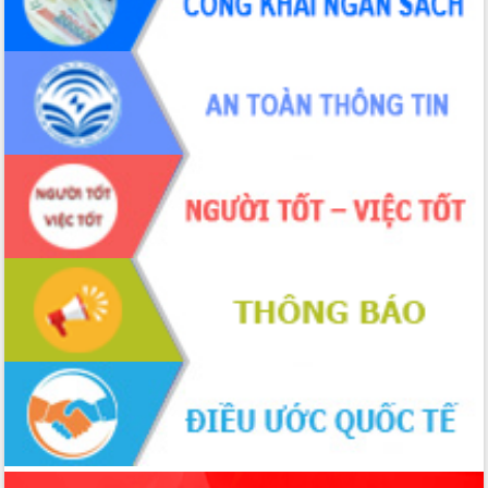
phá cơ chế - Hợp tác công tư
Đề án 06 tạo bước ngoặt đột phá trong
cải cách hành chính tỉnh Đắk Lắk
Kết nối tour, đẩy mạnh chuyển đổi số
để phát triển du lịch Đắk Lắk
Khởi động Dự án Đầu tư xây dựng hạ
tầng kỹ thuật Cụm công nghiệp Tân
Tiến
Gặp mặt các cơ quan báo chí nhân Kỷ
niệm 101 năm Ngày Báo chí Cách
mạng Việt Nam
Đắk Lắk sơ kết 4 năm triển khai thực
hiện Đề án 06 của Chính phủ
Họp báo thông tin về Hội nghị Công bố
Quy hoạch và Xúc tiến đầu tư tỉnh Đắk
Lắk
Khơi thông điểm nghẽn, đẩy nhanh
giải ngân vốn khắc phục thiên tai
HĐND tỉnh thông qua điều chỉnh Quy
hoạch tỉnh thời kỳ 2021-2030