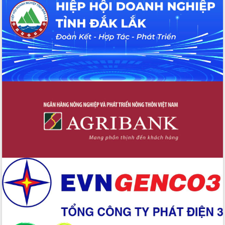
Tháo gỡ những vướng mắc, đẩy mạnh
công tác cải cách thủ tục hành chính
tại Trung tâm Phục vụ hành chính
công tỉnh
Đắk Lắk: Tôn vinh 46 giải pháp tại Hội
thi Sáng tạo Kỹ thuật 2024 - 2025
Đắk Lắk rà soát, điều chỉnh Đề án 190
về phát triển nuôi trồng thủy sản
Phó Chủ tịch UBND tỉnh Đắk Lắk
Trương Công Thái kiểm tra thực địa
Dự án cao tốc Khánh Hòa - Buôn Ma
Thuột
Định vị cà phê Việt Nam như một “di
sản sống” trong dòng chảy toàn cầu
Xây dựng nông thôn mới: Nâng cao đời
sống người dân từ những mô hình thiết
thực
Quyết liệt tháo gỡ vướng mắc, đẩy
nhanh tiến độ các dự án trọng điểm
trong Khu kinh tế Nam Phú Yên