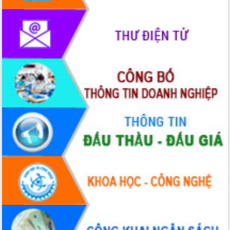
phát triển mới
Thường trực HĐND tỉnh Đắk Lắk gặp
mặt Đoàn chuyên gia y tế TP. Hồ Chí
Minh
Lễ truy điệu và an táng hài cốt liệt sĩ
tại Nghĩa trang Liệt sĩ xã Sơn Hòa
Bàn giải pháp tháo gỡ khó khăn trong
xuất khẩu sầu riêng và triển khai quy
định EUDR
Thứ trưởng Bộ Nông nghiệp và Môi
trường Nguyễn Hoàng Hiệp khảo sát
vùng trồng và doanh nghiệp đóng gói
sầu riêng tại Đắk Lắk
Trình diễn nghệ thuật chế biến các
món ăn từ sầu riêng
Đắk Lắk công bố Quy hoạch và xúc
tiến đầu tư tỉnh
Ngành cá ngừ Đắk Lắk chủ động thích
ứng để giữ vững thị trường xuất khẩu
Diễn đàn Kinh tế tư nhân Việt Nam đột