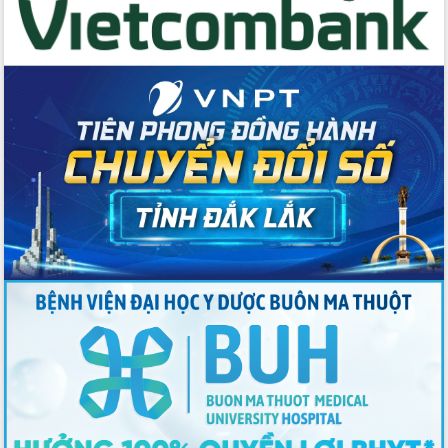
Tập huấn ứng dụng trí tuệ nhân tạo (AI)
trong thương mại điện tử năm 2026
Đoàn đại biểu Quốc hội tỉnh Đắk Lắk
trao đổi thông tin trước Kỳ họp thứ
nhất, Quốc hội khóa XVI
Quyết liệt cải cách hành chính, khơi
thông nguồn lực phát triển
Nâng cao hiệu lực, hiệu quả HĐND
tỉnh thông qua hiện đại hóa hành chính
Xã Ea Phê gắn cải cách hành chính với
chuyển đổi số
Phó Chủ tịch Thường trực UBND tỉnh
Hồ Thị Nguyên Thảo làm việc tại Trung
tâm Phục vụ hành chính công xã Ea
Phê
Xây dựng nền hành chính số đồng
hành cùng nông dân dân, doanh nghiệp
Giai đoạn 2026-2030, Đắk Lắk phấn
đấu có 77% xã đạt chuẩn nông thôn
mới