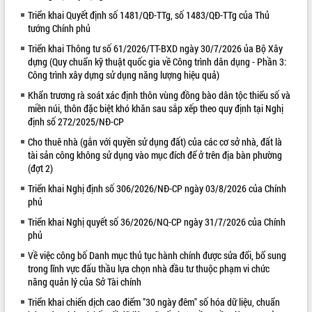
Triển khai Quyết định số 1481/QĐ-TTg, số 1483/QĐ-TTg của Thủ
VIDEO
tướng Chính phủ
Loading the player...
Triển khai Thông tư số 61/2026/TT-BXD ngày 30/7/2026 ủa Bộ Xây
dựng (Quy chuẩn kỹ thuật quốc gia về Công trình dân dụng - Phần 3:
Lễ truy tặng danh hiệu “Bà Mẹ Việt
Công trình xây dựng sử dụng năng lượng hiệu quả)
Nam Anh hùng” và trao Huân chương
Lao động
Khẩn trương rà soát xác định thôn vùng đồng bào dân tộc thiểu số và
miền núi, thôn đặc biệt khó khăn sau sắp xếp theo quy định tại Nghị
UBND tỉnh Đắk Lắk triển khai nhiệm
định số 272/2025/NĐ-CP
vụ 6 tháng cuối năm 2026
Cho thuê nhà (gắn với quyền sử dụng đất) của các cơ sở nhà, đất là
Kỳ họp thứ Hai, Hội đồng nhân dân
tài sản công không sử dụng vào mục đích để ở trên địa bàn phường
tỉnh khóa XI quyết nghị nhiều nội dung
(đợt 2)
quan trọng
ALBUM ẢNH
Triển khai Nghị định số 306/2026/NĐ-CP ngày 03/8/2026 của Chính
Bí thư Tỉnh ủy Lương Nguyễn Minh
phủ
Triết thăm, tặng quà người có công với
cách mạng
Triển khai Nghị quyết số 36/2026/NQ-CP ngày 31/7/2026 của Chính
Rà soát, hoàn thiện hệ thống thiết chế
phủ
văn hóa, thể thao đáp ứng yêu cầu
Về việc công bố Danh mục thủ tục hành chính được sửa đổi, bổ sung
phát triển mới
trong lĩnh vực đấu thầu lựa chọn nhà đầu tư thuộc phạm vi chức
Thường trực HĐND tỉnh Đắk Lắk gặp
năng quản lý của Sở Tài chính
mặt Đoàn chuyên gia y tế TP. Hồ Chí
Triển khai chiến dịch cao điểm "30 ngày đêm" số hóa dữ liệu, chuẩn
Minh
LIÊN KẾT WEB