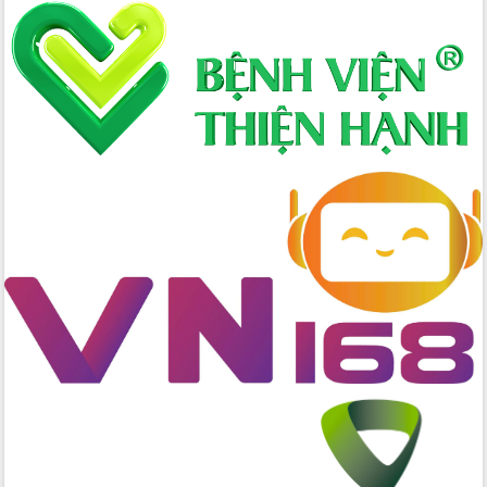
Ứng dụng sinh trắc học - Bước tiến
trong hành trình chuyển đổi số tại Đắk
Lắk
Đắk Lắk nâng cao hiệu quả công tác
Đảng từ Sổ tay đảng viên điện tử
Đắk Lắk đẩy mạnh nuôi biển công
nghệ, hướng tới phát triển thủy sản
bền vững
Tập huấn nâng cao năng lực triển khai
chuyển đổi số cho cán bộ, công chức
cấp xã
Đắk Lắk phát động hưởng ứng Ngày
Quyền của người tiêu dùng Việt Nam
2026
Đẩy mạnh cải cách hành chính, quyết
tâm đạt được mục tiêu tăng trưởng
hai con số trong năm 2026
Tổ chức trang trọng Lễ hội Đền thờ
Lương Văn Chánh năm 2026
Phó Bí thư Tỉnh ủy Đắk Lắk Đỗ Hữu