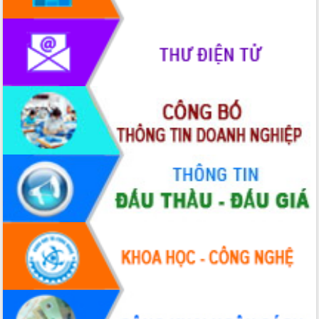
doanh nghiệp nhà nước
Hội nghị triển khai kết nối mạng
truyền số liệu chuyên dùng phục vụ cơ
quan Đảng, Nhà nước
Lễ phát động chuỗi hoạt động chung
tay làm sạch môi trường
Xã Ea Kar bước chuyển mình trong
công tác cải cách hành chính mô hình
mới
UBND tỉnh họp báo định kỳ tháng 4
năm 2026
Hội thảo khoa học “Giải pháp thúc đẩy
phát triển nền kinh tế xanh tại tỉnh
Đắk Lắk”
Tăng cường giám sát, đôn đốc thực
hiện nhiệm vụ quản lý tài sản công
hàng tuần
Tháo gỡ những vướng mắc, đẩy mạnh
công tác cải cách thủ tục hành chính
tại Trung tâm Phục vụ hành chính
công tỉnh