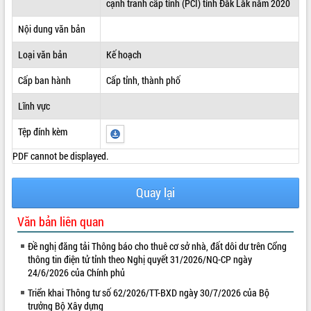
cạnh tranh cấp tỉnh (PCI) tỉnh Đắk Lắk năm 2020
ĐIỂM TIN VĂN BẢN
Nội dung văn bản
QUY HOẠCH - KẾ HOẠCH
Loại văn bản
Kế hoạch
Cấp ban hành
Cấp tỉnh, thành phố
Lĩnh vực
Tệp đính kèm
PDF cannot be displayed.
Quay lại
Văn bản liên quan
Đề nghị đăng tải Thông báo cho thuê cơ sở nhà, đất dôi dư trên Cổng
thông tin điện tử tỉnh theo Nghị quyết 31/2026/NQ-CP ngày
24/6/2026 của Chính phủ
Triển khai Thông tư số 62/2026/TT-BXD ngày 30/7/2026 của Bộ
trưởng Bộ Xây dựng