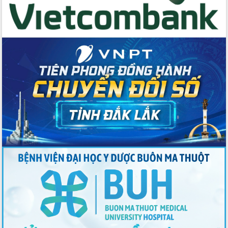
Huy giữ chức Bí thư Đảng ủy Ủy Ban
Nhân dân tỉnh
Bệnh án điện tử thúc đẩy chuyển đổi
số y tế tại Đắk Lắk
Chuyển đổi số thư viện: Mở rộng
không gian tri thức trong thời đại số
Đánh giá, rút kinh nghiệm công tác tổ
chức diễn tập trước ngày bầu cử
Chương trình “Gặp gỡ hữu nghị –
Friendship Meeting New Year 2026”
Bầu cử Quốc hội và HĐND: Cử tri Đắk
Lắk gửi gắm niềm tin, kỳ vọng vào lá
phiếu
Đắk Lắk sẵn sàng các điều kiện cho
Ngày hội bầu cử đại biểu Quốc hội
khóa XVI và HĐND các cấp nhiệm kỳ
2026-2031
Đảm bảo cuộc bầu cử đại biểu Quốc
hội và đại biểu HĐND các cấp diễn ra
an toàn, hiệu quả, đúng quy định