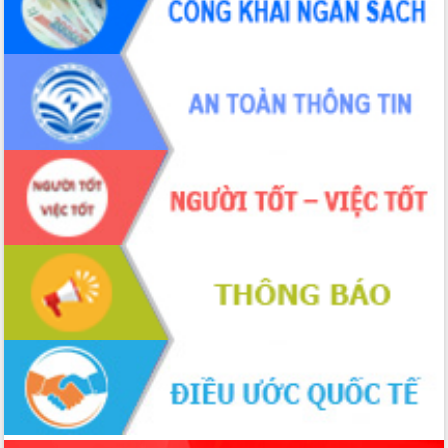
Đắk Lắk: Tôn vinh 46 giải pháp tại Hội
thi Sáng tạo Kỹ thuật 2024 - 2025
Đắk Lắk rà soát, điều chỉnh Đề án 190
về phát triển nuôi trồng thủy sản
Phó Chủ tịch UBND tỉnh Đắk Lắk
Trương Công Thái kiểm tra thực địa
Dự án cao tốc Khánh Hòa - Buôn Ma
Thuột
Định vị cà phê Việt Nam như một “di
sản sống” trong dòng chảy toàn cầu
Xây dựng nông thôn mới: Nâng cao đời
sống người dân từ những mô hình thiết
thực
Quyết liệt tháo gỡ vướng mắc, đẩy
nhanh tiến độ các dự án trọng điểm
trong Khu kinh tế Nam Phú Yên
Hòn Yến phát triển du lịch gắn với bảo
tồn biển
Lấy ý kiến điều chỉnh Quy hoạch tỉnh
Đắk Lắk thời kỳ 2021-2030, tầm nhìn