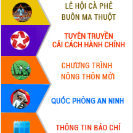
để phát triển du lịch Đắk Lắk
Khởi động Dự án Đầu tư xây dựng hạ
tầng kỹ thuật Cụm công nghiệp Tân
Tiến
Gặp mặt các cơ quan báo chí nhân Kỷ
niệm 101 năm Ngày Báo chí Cách
mạng Việt Nam
Đắk Lắk sơ kết 4 năm triển khai thực
hiện Đề án 06 của Chính phủ
Họp báo thông tin về Hội nghị Công bố
Quy hoạch và Xúc tiến đầu tư tỉnh Đắk
Lắk
Khơi thông điểm nghẽn, đẩy nhanh
giải ngân vốn khắc phục thiên tai
HĐND tỉnh thông qua điều chỉnh Quy
hoạch tỉnh thời kỳ 2021-2030
Hội thảo góp ý hồ sơ điều chỉnh quy
hoạch tỉnh Đắk Lắk thời kỳ 2021-2030,
tầm nhìn đến năm 2050
Nâng cao hiệu quả hoạt động của các