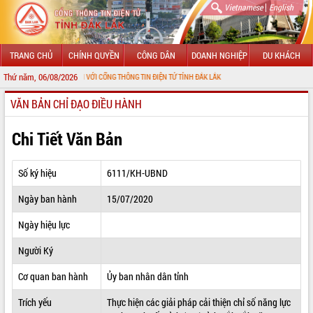
|
Vietnamese
English
TRANG CHỦ
CHÍNH QUYỀN
CÔNG DÂN
DOANH NGHIỆP
DU KHÁCH
Thứ năm, 06/08/2026
HÀO MỪNG ĐẾN VỚI CỔNG THÔNG TIN ĐIỆN TỬ TỈNH ĐẮK LẮK
VĂN BẢN CHỈ ĐẠO ĐIỀU HÀNH
GIỚI THIỆU
LÃNH ĐẠO UBND TỈNH
Chi Tiết Văn Bản
TIN TỨC SỰ KIỆN
Số ký hiệu
6111/KH-UBND
SỞ, BAN, NGÀNH
Ngày ban hành
15/07/2020
UBND CÁC XÃ, PHƯỜNG
Ngày hiệu lực
THÔNG TIN CHỈ ĐẠO ĐIỀU HÀNH
Người Ký
HỆ THỐNG VĂN BẢN
Cơ quan ban hành
Ủy ban nhân dân tỉnh
Trích yếu
Thực hiện các giải pháp cải thiện chỉ số năng lực
VĂN BẢN HĐND TỈNH