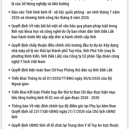
lý của Sở Nông nghiệp và Môi trường
VIDEO
Báo cáo Tình hình kinh tế - xã hội, quốc phòng - an ninh tháng 7 năm
2026 và chương trình công tác tháng 8 năm 2026
Quyết định Về việc bãi bỏ một số văn bản quy phạm pháp luật trong
lĩnh vực khoa học và công nghệ do Ủy ban nhân dân tỉnh Đắk Lắk
ban hành trước khi sắp xếp đơn vị hành chính cấp tỉnh
Quyết định chấp thuận điều chỉnh chủ trương đầu tư dự án Xây dựng
nhà máy xử lý rác thải tại thành phố Tuy Hòa, tỉnh Phú Yên (nay là
phường Bình Kiến, tỉnh Đắk Lắk) của Công ty Cổ phần Tập đoàn công
nghệ T-Tech Việt Nam
Khám bệnh, cấp phát thuốc miễn phí
Quyết định kiện toàn Ban Chỉ huy Phòng thủ dân sự tỉnh Đắk Lắk
và tặng quà người dân xã Cư Pui
Hội nghị UBND tỉnh Đắk Lắk thường kỳ
Triển khai Thông tư số 07/2026/TT-BNG ngày 30/6/2026 của Bộ
Ngoại giao
tháng 7/2026
Lễ truy tặng danh hiệu “Bà Mẹ Việt
Triển khai Kết luận Phiên họp lần thứ tư Ban Chỉ đạo thực hiện mục
Nam Anh hùng” và trao Huân chương
tiêu tăng trưởng kinh tế 02 con số giai đoạn 2026 - 2030
Lao động
Thông báo Về việc đính chính tọa độ điểm góc tại Phụ lục kèm theo
ALBUM ẢNH
UBND tỉnh Đắk Lắk triển khai nhiệm
Quyết định số 2317/QĐ-UBND ngày 21/7/2026 của Chủ tịch UBND
vụ 6 tháng cuối năm 2026
tỉnh
Kỳ họp thứ Hai, Hội đồng nhân dân
Quyết định UBND tỉnh về tổ chức lại Trung tâm Y tế Tuy An trực thuộc
tỉnh khóa XI quyết nghị nhiều nội dung