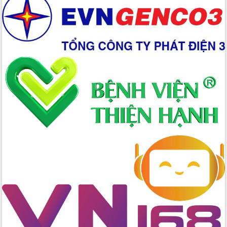
Xây dựng nền hành chính số đồng
hành cùng nông dân dân, doanh nghiệp
Giai đoạn 2026-2030, Đắk Lắk phấn
đấu có 77% xã đạt chuẩn nông thôn
mới
Chuyển đổi số 'mở đường' cho nông
nghiệp Đắk Lắk tăng trưởng bứt phá
Triển khai đồng bộ đo đạc, lập hồ sơ
địa chính, hoàn thiện cơ sở dữ liệu đất
đai
Ứng dụng sinh trắc học - Bước tiến
trong hành trình chuyển đổi số tại Đắk
Lắk
Đắk Lắk nâng cao hiệu quả công tác
Đảng từ Sổ tay đảng viên điện tử
Đắk Lắk đẩy mạnh nuôi biển công
nghệ, hướng tới phát triển thủy sản
bền vững
Tập huấn nâng cao năng lực triển khai
chuyển đổi số cho cán bộ, công chức