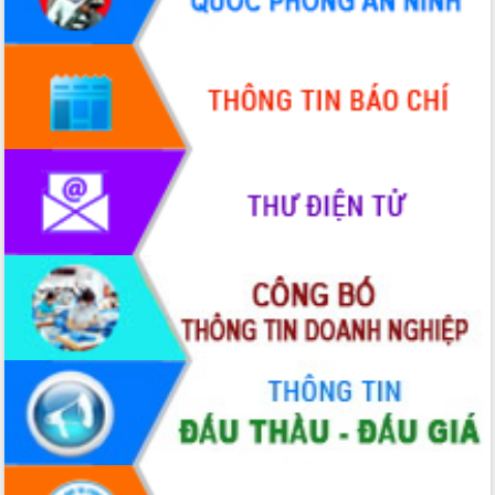
Quy hoạch và Xúc tiến đầu tư tỉnh Đắk
Lắk
Khơi thông điểm nghẽn, đẩy nhanh
giải ngân vốn khắc phục thiên tai
HĐND tỉnh thông qua điều chỉnh Quy
hoạch tỉnh thời kỳ 2021-2030
Hội thảo góp ý hồ sơ điều chỉnh quy
hoạch tỉnh Đắk Lắk thời kỳ 2021-2030,
tầm nhìn đến năm 2050
Nâng cao hiệu quả hoạt động của các
doanh nghiệp nhà nước
Hội nghị triển khai kết nối mạng
truyền số liệu chuyên dùng phục vụ cơ
quan Đảng, Nhà nước
Lễ phát động chuỗi hoạt động chung
tay làm sạch môi trường
Xã Ea Kar bước chuyển mình trong
công tác cải cách hành chính mô hình
mới
UBND tỉnh họp báo định kỳ tháng 4
năm 2026