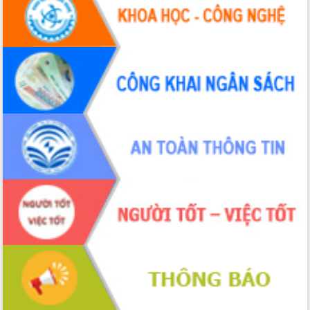
Hội thảo khoa học “Giải pháp thúc đẩy
phát triển nền kinh tế xanh tại tỉnh
Đắk Lắk”
Tăng cường giám sát, đôn đốc thực
hiện nhiệm vụ quản lý tài sản công
hàng tuần
Tháo gỡ những vướng mắc, đẩy mạnh
công tác cải cách thủ tục hành chính
tại Trung tâm Phục vụ hành chính
công tỉnh
Đắk Lắk: Tôn vinh 46 giải pháp tại Hội
thi Sáng tạo Kỹ thuật 2024 - 2025
Đắk Lắk rà soát, điều chỉnh Đề án 190
về phát triển nuôi trồng thủy sản
Phó Chủ tịch UBND tỉnh Đắk Lắk
Trương Công Thái kiểm tra thực địa
Dự án cao tốc Khánh Hòa - Buôn Ma
Thuột
Định vị cà phê Việt Nam như một “di
sản sống” trong dòng chảy toàn cầu