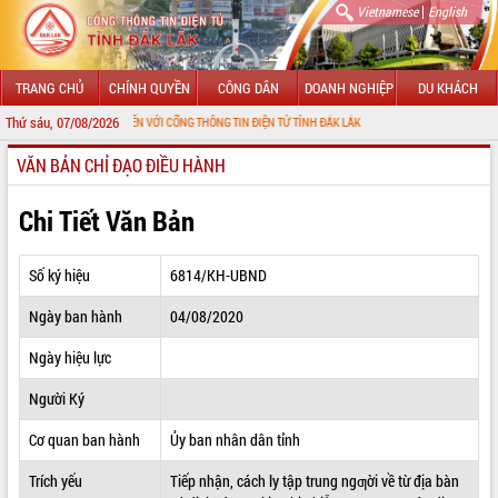
|
Vietnamese
English
TRANG CHỦ
CHÍNH QUYỀN
CÔNG DÂN
DOANH NGHIỆP
DU KHÁCH
Thứ sáu, 07/08/2026
CHÀO MỪNG ĐẾN VỚI CỔNG THÔNG TIN ĐIỆN TỬ TỈNH ĐẮK LẮK
VĂN BẢN CHỈ ĐẠO ĐIỀU HÀNH
GIỚI THIỆU
LÃNH ĐẠO UBND TỈNH
Chi Tiết Văn Bản
TIN TỨC SỰ KIỆN
Số ký hiệu
6814/KH-UBND
SỞ, BAN, NGÀNH
Ngày ban hành
04/08/2020
UBND CÁC XÃ, PHƯỜNG
Ngày hiệu lực
THÔNG TIN CHỈ ĐẠO ĐIỀU HÀNH
Người Ký
HỆ THỐNG VĂN BẢN
Cơ quan ban hành
Ủy ban nhân dân tỉnh
Trích yếu
Tiếp nhận, cách ly tập trung ngƣời về từ địa bàn
VĂN BẢN HĐND TỈNH