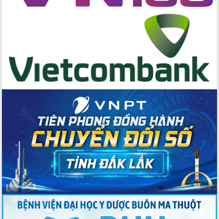
cấp xã
Đắk Lắk phát động hưởng ứng Ngày
Quyền của người tiêu dùng Việt Nam
2026
Đẩy mạnh cải cách hành chính, quyết
tâm đạt được mục tiêu tăng trưởng
hai con số trong năm 2026
Tổ chức trang trọng Lễ hội Đền thờ
Lương Văn Chánh năm 2026
Phó Bí thư Tỉnh ủy Đắk Lắk Đỗ Hữu
Huy giữ chức Bí thư Đảng ủy Ủy Ban
Nhân dân tỉnh
Bệnh án điện tử thúc đẩy chuyển đổi
số y tế tại Đắk Lắk
Chuyển đổi số thư viện: Mở rộng
không gian tri thức trong thời đại số
Đánh giá, rút kinh nghiệm công tác tổ
chức diễn tập trước ngày bầu cử
Chương trình “Gặp gỡ hữu nghị –
Friendship Meeting New Year 2026”