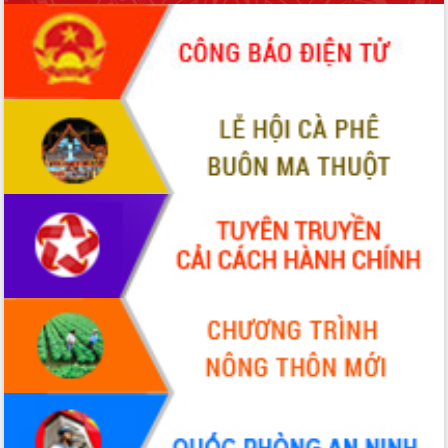
món ăn từ sầu riêng
Đắk Lắk công bố Quy hoạch và xúc
tiến đầu tư tỉnh
Ngành cá ngừ Đắk Lắk chủ động thích
ứng để giữ vững thị trường xuất khẩu
Diễn đàn Kinh tế tư nhân Việt Nam đột
phá cơ chế - Hợp tác công tư
Đề án 06 tạo bước ngoặt đột phá trong
cải cách hành chính tỉnh Đắk Lắk
Kết nối tour, đẩy mạnh chuyển đổi số
để phát triển du lịch Đắk Lắk
Khởi động Dự án Đầu tư xây dựng hạ
tầng kỹ thuật Cụm công nghiệp Tân
Tiến
Gặp mặt các cơ quan báo chí nhân Kỷ
niệm 101 năm Ngày Báo chí Cách
mạng Việt Nam
Đắk Lắk sơ kết 4 năm triển khai thực
hiện Đề án 06 của Chính phủ
Họp báo thông tin về Hội nghị Công bố