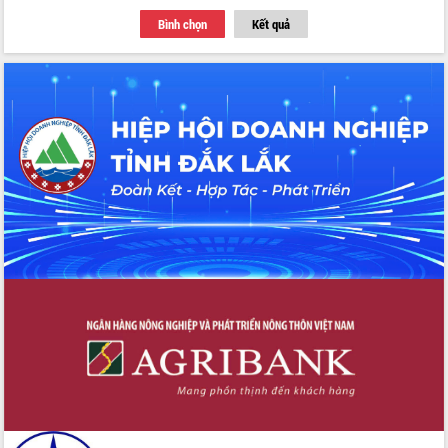
Thứ trưởng Bộ Y tế làm việc với tỉnh
Bình chọn
Kết quả
Đắk Lắk về phát triển nhân lực y tế
cho trạm y tế cấp xã
Du lịch Đắk Lắk nâng tầm trải nghiệm
du khách thông qua Hệ thống cơ sở dữ
liệu và Bản đồ số
Tập huấn ứng dụng trí tuệ nhân tạo (AI)
trong thương mại điện tử năm 2026
Đoàn đại biểu Quốc hội tỉnh Đắk Lắk
trao đổi thông tin trước Kỳ họp thứ
nhất, Quốc hội khóa XVI
Quyết liệt cải cách hành chính, khơi
thông nguồn lực phát triển
Nâng cao hiệu lực, hiệu quả HĐND
tỉnh thông qua hiện đại hóa hành chính
Xã Ea Phê gắn cải cách hành chính với
chuyển đổi số
Phó Chủ tịch Thường trực UBND tỉnh
Hồ Thị Nguyên Thảo làm việc tại Trung
tâm Phục vụ hành chính công xã Ea
Phê