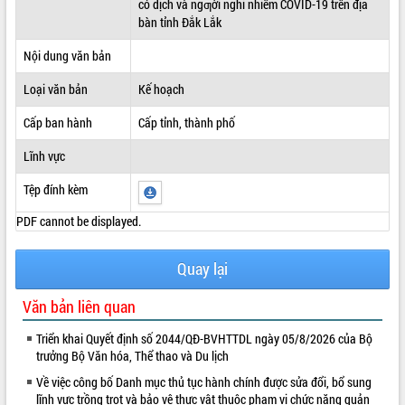
có dịch và ngƣời nghi nhiễm COVID-19 trên địa
bàn tỉnh Đắk Lắk
ĐIỂM TIN VĂN BẢN
Nội dung văn bản
QUY HOẠCH - KẾ HOẠCH
Loại văn bản
Kế hoạch
Cấp ban hành
Cấp tỉnh, thành phố
Lĩnh vực
Tệp đính kèm
PDF cannot be displayed.
Quay lại
Văn bản liên quan
Triển khai Quyết định số 2044/QĐ-BVHTTDL ngày 05/8/2026 của Bộ
trưởng Bộ Văn hóa, Thể thao và Du lịch
Về việc công bố Danh mục thủ tục hành chính được sửa đổi, bổ sung
lĩnh vực trồng trọt và bảo vệ thực vật thuộc phạm vi chức năng quản