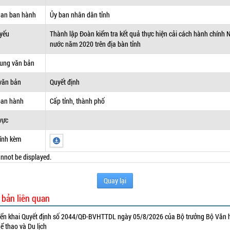
uan ban hành
Ủy ban nhân dân tỉnh
 yếu
Thành lập Đoàn kiểm tra kết quả thực hiện cải cách hành chính 
nước năm 2020 trên địa bàn tỉnh
dung văn bản
văn bản
Quyết định
ban hành
Cấp tỉnh, thành phố
vực
ính kèm
nnot be displayed.
Quay lại
 bản liên quan
iển khai Quyết định số 2044/QĐ-BVHTTDL ngày 05/8/2026 của Bộ trưởng Bộ Văn 
ể thao và Du lịch