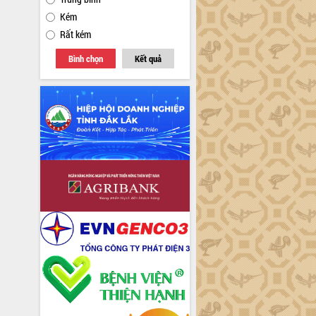
Kém
Rất kém
Bình chọn
Kết quả