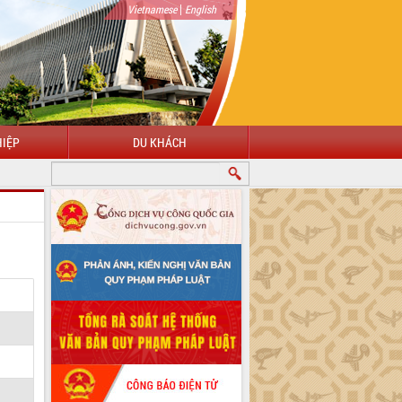
|
Vietnamese
English
IỆP
DU KHÁCH