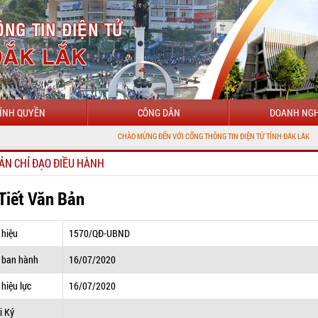
ÍNH QUYỀN
CÔNG DÂN
DOANH NGH
CHÀO MỪNG ĐẾN VỚI CỔNG THÔNG TIN ĐIỆN TỬ TỈNH ĐẮK LẮK
ẢN CHỈ ĐẠO ĐIỀU HÀNH
 Tiết Văn Bản
 hiệu
1570/QĐ-UBND
 ban hành
16/07/2020
hiệu lực
16/07/2020
i Ký