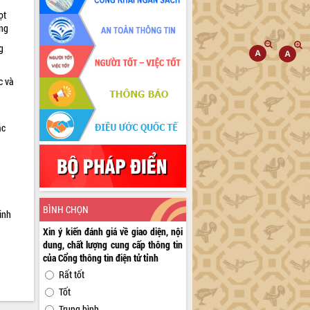
ọt
ờng
g
c và
ác
a
BÌNH CHỌN
inh
Xin ý kiến đánh giá về giao diện, nội
dung, chất lượng cung cấp thông tin
của Cổng thông tin điện tử tỉnh
Rất tốt
Tốt
Trung bình