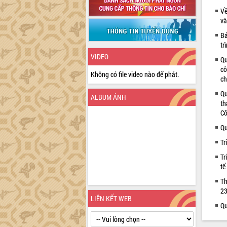
Về
và
Bá
tr
VIDEO
Qu
cô
Không có file video nào để phát.
ch
Qu
ALBUM ẢNH
th
Cô
Qu
Tr
Tr
tế
Th
23
LIÊN KẾT WEB
Qu