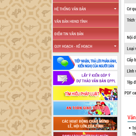
Cơ q
HỆ THỐNG VĂN BẢN
Trích
VĂN BẢN HĐND TỈNH
ĐIỂM TIN VĂN BẢN
Nội 
QUY HOẠCH - KẾ HOẠCH
Loại 
Cấp 
Lĩnh 
Tệp đ
PDF ca
Văn
Tr
Th