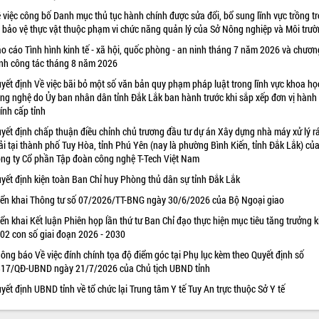
 việc công bố Danh mục thủ tục hành chính được sửa đổi, bổ sung lĩnh vực trồng tr
 bảo vệ thực vật thuộc phạm vi chức năng quản lý của Sở Nông nghiệp và Môi trư
o cáo Tình hình kinh tế - xã hội, quốc phòng - an ninh tháng 7 năm 2026 và chươn
ình công tác tháng 8 năm 2026
yết định Về việc bãi bỏ một số văn bản quy phạm pháp luật trong lĩnh vực khoa họ
ng nghệ do Ủy ban nhân dân tỉnh Đắk Lắk ban hành trước khi sắp xếp đơn vị hành
ính cấp tỉnh
yết định chấp thuận điều chỉnh chủ trương đầu tư dự án Xây dựng nhà máy xử lý r
ải tại thành phố Tuy Hòa, tỉnh Phú Yên (nay là phường Bình Kiến, tỉnh Đắk Lắk) củ
ng ty Cổ phần Tập đoàn công nghệ T-Tech Việt Nam
yết định kiện toàn Ban Chỉ huy Phòng thủ dân sự tỉnh Đắk Lắk
iển khai Thông tư số 07/2026/TT-BNG ngày 30/6/2026 của Bộ Ngoại giao
iển khai Kết luận Phiên họp lần thứ tư Ban Chỉ đạo thực hiện mục tiêu tăng trưởng k
 02 con số giai đoạn 2026 - 2030
ông báo Về việc đính chính tọa độ điểm góc tại Phụ lục kèm theo Quyết định số
17/QĐ-UBND ngày 21/7/2026 của Chủ tịch UBND tỉnh
yết định UBND tỉnh về tổ chức lại Trung tâm Y tế Tuy An trực thuộc Sở Y tế