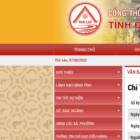
TRANG CHỦ
CH
Thứ sáu, 07/08/2026
VĂN B
GIỚI THIỆU
Chi
LÃNH ĐẠO UBND TỈNH
TIN TỨC SỰ KIỆN
Số ký
SỞ, BAN, NGÀNH
Ngày
UBND CÁC XÃ, PHƯỜNG
Ngày 
THÔNG TIN CHỈ ĐẠO ĐIỀU HÀNH
Ngườ