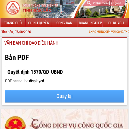
|
Vietnamese
English
TRANG CHỦ
CHÍNH QUYỀN
CÔNG DÂN
DOANH NGHIỆP
DU KHÁCH
Thứ sáu, 07/08/2026
CHÀO MỪNG ĐẾN VỚI CỔNG THÔNG TIN ĐIỆN 
VĂN BẢN CHỈ ĐẠO ĐIỀU HÀNH
GIỚI THIỆU
LÃNH ĐẠO UBND TỈNH
Bản PDF
TIN TỨC SỰ KIỆN
Quyết định 1570/QĐ-UBND
SỞ, BAN, NGÀNH
PDF cannot be displayed.
UBND CÁC XÃ, PHƯỜNG
Quay lại
THÔNG TIN CHỈ ĐẠO ĐIỀU HÀNH
HỆ THỐNG VĂN BẢN
VĂN BẢN HĐND TỈNH