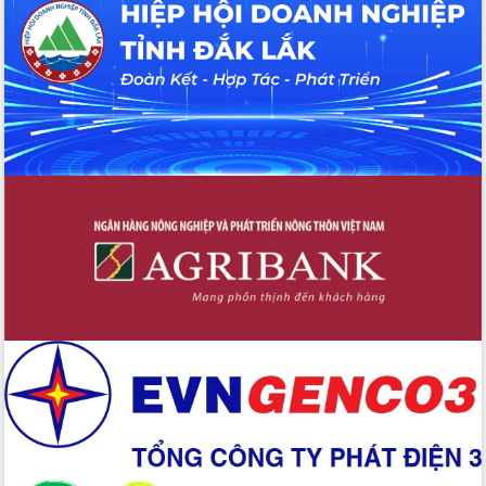
Hội thảo khoa học “Giải pháp thúc đẩy
phát triển nền kinh tế xanh tại tỉnh
Đắk Lắk”
Tăng cường giám sát, đôn đốc thực
hiện nhiệm vụ quản lý tài sản công
hàng tuần
Tháo gỡ những vướng mắc, đẩy mạnh
công tác cải cách thủ tục hành chính
tại Trung tâm Phục vụ hành chính
công tỉnh
Đắk Lắk: Tôn vinh 46 giải pháp tại Hội
thi Sáng tạo Kỹ thuật 2024 - 2025
Đắk Lắk rà soát, điều chỉnh Đề án 190
về phát triển nuôi trồng thủy sản
Phó Chủ tịch UBND tỉnh Đắk Lắk
Trương Công Thái kiểm tra thực địa
Dự án cao tốc Khánh Hòa - Buôn Ma
Thuột
Định vị cà phê Việt Nam như một “di
sản sống” trong dòng chảy toàn cầu