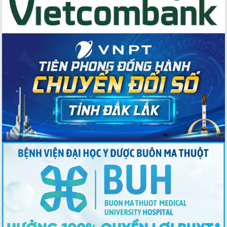
Thứ trưởng Bộ Y tế làm việc với tỉnh
Đắk Lắk về phát triển nhân lực y tế
cho trạm y tế cấp xã
Du lịch Đắk Lắk nâng tầm trải nghiệm
du khách thông qua Hệ thống cơ sở dữ
liệu và Bản đồ số
Tập huấn ứng dụng trí tuệ nhân tạo (AI)
trong thương mại điện tử năm 2026
Đoàn đại biểu Quốc hội tỉnh Đắk Lắk
trao đổi thông tin trước Kỳ họp thứ
nhất, Quốc hội khóa XVI
Quyết liệt cải cách hành chính, khơi
thông nguồn lực phát triển
Nâng cao hiệu lực, hiệu quả HĐND
tỉnh thông qua hiện đại hóa hành chính
Xã Ea Phê gắn cải cách hành chính với
chuyển đổi số
Phó Chủ tịch Thường trực UBND tỉnh
Hồ Thị Nguyên Thảo làm việc tại Trung
tâm Phục vụ hành chính công xã Ea
Phê