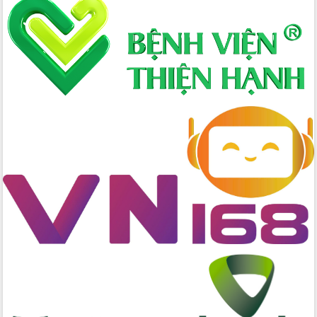
Xây dựng nông thôn mới: Nâng cao đời
sống người dân từ những mô hình thiết
thực
Quyết liệt tháo gỡ vướng mắc, đẩy
nhanh tiến độ các dự án trọng điểm
trong Khu kinh tế Nam Phú Yên
Hòn Yến phát triển du lịch gắn với bảo
tồn biển
Lấy ý kiến điều chỉnh Quy hoạch tỉnh
Đắk Lắk thời kỳ 2021-2030, tầm nhìn
đến năm 2050
Phát động chiến dịch 30 ngày đêm
giải phóng mặt bằng Tuyến đường bộ
ven biển
Đắk Lắk nỗ lực thúc đẩy tăng trưởng
kinh tế từ 10% trở lên trong Quý
II/2026
Đắk Lắk ký kết thỏa thuận hợp tác về
chuyển đổi số giai đoạn 2026 – 2030
với Tập đoàn Bưu chính Viễn thông
Việt Nam