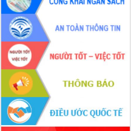
món ăn từ sầu riêng
Đắk Lắk công bố Quy hoạch và xúc
tiến đầu tư tỉnh
Ngành cá ngừ Đắk Lắk chủ động thích
ứng để giữ vững thị trường xuất khẩu
Diễn đàn Kinh tế tư nhân Việt Nam đột
phá cơ chế - Hợp tác công tư
Đề án 06 tạo bước ngoặt đột phá trong
cải cách hành chính tỉnh Đắk Lắk
Kết nối tour, đẩy mạnh chuyển đổi số
để phát triển du lịch Đắk Lắk
Khởi động Dự án Đầu tư xây dựng hạ
tầng kỹ thuật Cụm công nghiệp Tân
Tiến
Gặp mặt các cơ quan báo chí nhân Kỷ
niệm 101 năm Ngày Báo chí Cách
mạng Việt Nam
Đắk Lắk sơ kết 4 năm triển khai thực
hiện Đề án 06 của Chính phủ
Họp báo thông tin về Hội nghị Công bố