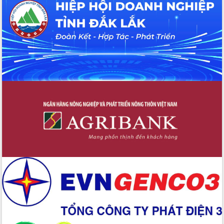
Tháo gỡ những vướng mắc, đẩy mạnh
công tác cải cách thủ tục hành chính
tại Trung tâm Phục vụ hành chính
công tỉnh
Đắk Lắk: Tôn vinh 46 giải pháp tại Hội
thi Sáng tạo Kỹ thuật 2024 - 2025
Đắk Lắk rà soát, điều chỉnh Đề án 190
về phát triển nuôi trồng thủy sản
Phó Chủ tịch UBND tỉnh Đắk Lắk
Trương Công Thái kiểm tra thực địa
Dự án cao tốc Khánh Hòa - Buôn Ma
Thuột
Định vị cà phê Việt Nam như một “di
sản sống” trong dòng chảy toàn cầu
Xây dựng nông thôn mới: Nâng cao đời
sống người dân từ những mô hình thiết
thực
Quyết liệt tháo gỡ vướng mắc, đẩy
nhanh tiến độ các dự án trọng điểm
trong Khu kinh tế Nam Phú Yên