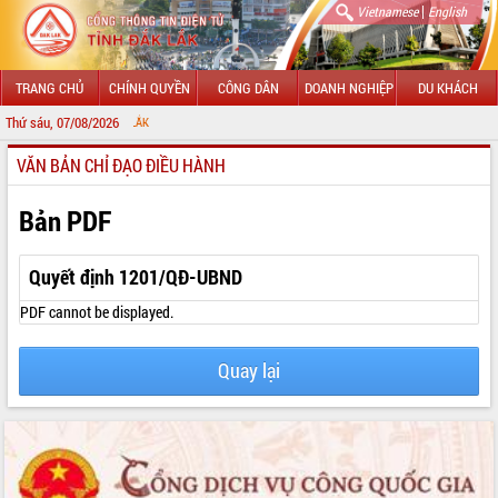
|
Vietnamese
English
TRANG CHỦ
CHÍNH QUYỀN
CÔNG DÂN
DOANH NGHIỆP
DU KHÁCH
Thứ sáu, 07/08/2026
CHÀO MỪNG
VĂN BẢN CHỈ ĐẠO ĐIỀU HÀNH
GIỚI THIỆU
LÃNH ĐẠO UBND TỈNH
Bản PDF
TIN TỨC SỰ KIỆN
Quyết định 1201/QĐ-UBND
SỞ, BAN, NGÀNH
PDF cannot be displayed.
UBND CÁC XÃ, PHƯỜNG
Quay lại
THÔNG TIN CHỈ ĐẠO ĐIỀU HÀNH
HỆ THỐNG VĂN BẢN
VĂN BẢN HĐND TỈNH