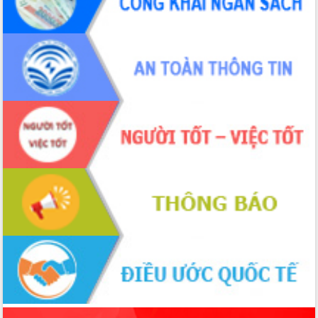
phá cơ chế - Hợp tác công tư
Đề án 06 tạo bước ngoặt đột phá trong
cải cách hành chính tỉnh Đắk Lắk
Kết nối tour, đẩy mạnh chuyển đổi số
để phát triển du lịch Đắk Lắk
Khởi động Dự án Đầu tư xây dựng hạ
tầng kỹ thuật Cụm công nghiệp Tân
Tiến
Gặp mặt các cơ quan báo chí nhân Kỷ
niệm 101 năm Ngày Báo chí Cách
mạng Việt Nam
Đắk Lắk sơ kết 4 năm triển khai thực
hiện Đề án 06 của Chính phủ
Họp báo thông tin về Hội nghị Công bố
Quy hoạch và Xúc tiến đầu tư tỉnh Đắk
Lắk
Khơi thông điểm nghẽn, đẩy nhanh
giải ngân vốn khắc phục thiên tai
HĐND tỉnh thông qua điều chỉnh Quy
hoạch tỉnh thời kỳ 2021-2030