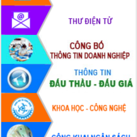
phát triển mới
Thường trực HĐND tỉnh Đắk Lắk gặp
mặt Đoàn chuyên gia y tế TP. Hồ Chí
Minh
Lễ truy điệu và an táng hài cốt liệt sĩ
tại Nghĩa trang Liệt sĩ xã Sơn Hòa
Bàn giải pháp tháo gỡ khó khăn trong
xuất khẩu sầu riêng và triển khai quy
định EUDR
Thứ trưởng Bộ Nông nghiệp và Môi
trường Nguyễn Hoàng Hiệp khảo sát
vùng trồng và doanh nghiệp đóng gói
sầu riêng tại Đắk Lắk
Trình diễn nghệ thuật chế biến các
món ăn từ sầu riêng
Đắk Lắk công bố Quy hoạch và xúc
tiến đầu tư tỉnh
Ngành cá ngừ Đắk Lắk chủ động thích
ứng để giữ vững thị trường xuất khẩu
Diễn đàn Kinh tế tư nhân Việt Nam đột