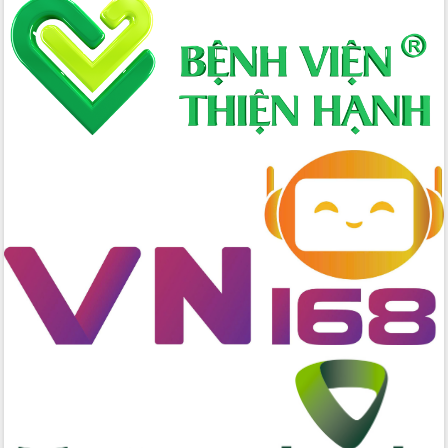
Hòn Yến phát triển du lịch gắn với bảo
tồn biển
Lấy ý kiến điều chỉnh Quy hoạch tỉnh
Đắk Lắk thời kỳ 2021-2030, tầm nhìn
đến năm 2050
Phát động chiến dịch 30 ngày đêm
giải phóng mặt bằng Tuyến đường bộ
ven biển
Đắk Lắk nỗ lực thúc đẩy tăng trưởng
kinh tế từ 10% trở lên trong Quý
II/2026
Đắk Lắk ký kết thỏa thuận hợp tác về
chuyển đổi số giai đoạn 2026 – 2030
với Tập đoàn Bưu chính Viễn thông
Việt Nam
Thứ trưởng Bộ Y tế làm việc với tỉnh
Đắk Lắk về phát triển nhân lực y tế
cho trạm y tế cấp xã
Du lịch Đắk Lắk nâng tầm trải nghiệm
du khách thông qua Hệ thống cơ sở dữ
liệu và Bản đồ số