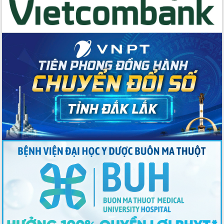
Tập huấn ứng dụng trí tuệ nhân tạo (AI)
trong thương mại điện tử năm 2026
Đoàn đại biểu Quốc hội tỉnh Đắk Lắk
trao đổi thông tin trước Kỳ họp thứ
nhất, Quốc hội khóa XVI
Quyết liệt cải cách hành chính, khơi
thông nguồn lực phát triển
Nâng cao hiệu lực, hiệu quả HĐND
tỉnh thông qua hiện đại hóa hành chính
Xã Ea Phê gắn cải cách hành chính với
chuyển đổi số
Phó Chủ tịch Thường trực UBND tỉnh
Hồ Thị Nguyên Thảo làm việc tại Trung
tâm Phục vụ hành chính công xã Ea
Phê
Xây dựng nền hành chính số đồng
hành cùng nông dân dân, doanh nghiệp
Giai đoạn 2026-2030, Đắk Lắk phấn
đấu có 77% xã đạt chuẩn nông thôn
mới