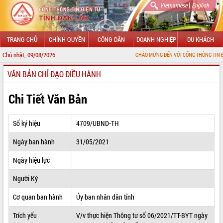
|
Vietnamese
English
TRANG CHỦ
CHÍNH QUYỀN
CÔNG DÂN
DOANH NGHIỆP
DU KHÁCH
Chủ nhật, 09/08/2026
CHÀO MỪNG ĐẾN VỚI CỔNG THÔNG TIN ĐIỆN TỬ TỈNH 
VĂN BẢN CHỈ ĐẠO ĐIỀU HÀNH
GIỚI THIỆU
LÃNH ĐẠO UBND TỈNH
Chi Tiết Văn Bản
TIN TỨC SỰ KIỆN
Số ký hiệu
4709/UBND-TH
SỞ, BAN, NGÀNH
Ngày ban hành
31/05/2021
UBND CÁC XÃ, PHƯỜNG
Ngày hiệu lực
THÔNG TIN CHỈ ĐẠO ĐIỀU HÀNH
Người Ký
HỆ THỐNG VĂN BẢN
Cơ quan ban hành
Ủy ban nhân dân tỉnh
Trích yếu
V/v thực hiện Thông tư số 06/2021/TT-BYT ngày
VĂN BẢN HĐND TỈNH