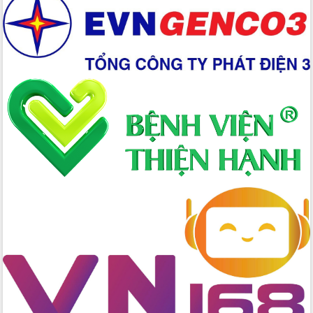
Hồ Thị Nguyên Thảo làm việc tại Trung
tâm Phục vụ hành chính công xã Ea
Phê
Xây dựng nền hành chính số đồng
hành cùng nông dân dân, doanh nghiệp
Giai đoạn 2026-2030, Đắk Lắk phấn
đấu có 77% xã đạt chuẩn nông thôn
mới
Chuyển đổi số 'mở đường' cho nông
nghiệp Đắk Lắk tăng trưởng bứt phá
Triển khai đồng bộ đo đạc, lập hồ sơ
địa chính, hoàn thiện cơ sở dữ liệu đất
đai
Ứng dụng sinh trắc học - Bước tiến
trong hành trình chuyển đổi số tại Đắk
Lắk
Đắk Lắk nâng cao hiệu quả công tác
Đảng từ Sổ tay đảng viên điện tử
Đắk Lắk đẩy mạnh nuôi biển công
nghệ, hướng tới phát triển thủy sản
bền vững