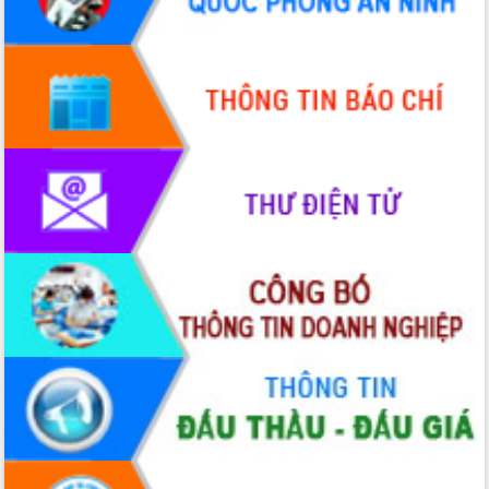
hiện Đề án 06 của Chính phủ
Họp báo thông tin về Hội nghị Công bố
Quy hoạch và Xúc tiến đầu tư tỉnh Đắk
Lắk
Khơi thông điểm nghẽn, đẩy nhanh
giải ngân vốn khắc phục thiên tai
HĐND tỉnh thông qua điều chỉnh Quy
hoạch tỉnh thời kỳ 2021-2030
Hội thảo góp ý hồ sơ điều chỉnh quy
hoạch tỉnh Đắk Lắk thời kỳ 2021-2030,
tầm nhìn đến năm 2050
Nâng cao hiệu quả hoạt động của các
doanh nghiệp nhà nước
Hội nghị triển khai kết nối mạng
truyền số liệu chuyên dùng phục vụ cơ
quan Đảng, Nhà nước
Lễ phát động chuỗi hoạt động chung
tay làm sạch môi trường
Xã Ea Kar bước chuyển mình trong
công tác cải cách hành chính mô hình
mới