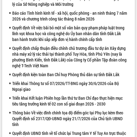
lý của Sở Nông nghiệp và Môi trường
VIDEO
Báo cáo Tình hình kinh tế - xã hội, quốc phòng - an ninh tháng 7 năm
2026 và chương trình công tác tháng 8 năm 2026
Quyết định Về việc bãi bỏ một số văn bản quy phạm pháp luật trong
lĩnh vực khoa học và công nghệ do Ủy ban nhân dân tỉnh Đắk Lắk
ban hành trước khi sắp xếp đơn vị hành chính cấp tỉnh
Quyết định chấp thuận điều chỉnh chủ trương đầu tư dự án Xây dựng
nhà máy xử lý rác thải tại thành phố Tuy Hòa, tỉnh Phú Yên (nay là
phường Bình Kiến, tỉnh Đắk Lắk) của Công ty Cổ phần Tập đoàn công
nghệ T-Tech Việt Nam
Trailer Lễ hội Sầu riêng Đắk Lắk năm
Quyết định kiện toàn Ban Chỉ huy Phòng thủ dân sự tỉnh Đắk Lắk
2026
Khám bệnh, cấp phát thuốc miễn phí
Triển khai Thông tư số 07/2026/TT-BNG ngày 30/6/2026 của Bộ
và tặng quà người dân xã Cư Pui
Ngoại giao
Hội nghị UBND tỉnh Đắk Lắk thường kỳ
Triển khai Kết luận Phiên họp lần thứ tư Ban Chỉ đạo thực hiện mục
tháng 7/2026
tiêu tăng trưởng kinh tế 02 con số giai đoạn 2026 - 2030
Lễ truy tặng danh hiệu “Bà Mẹ Việt
Thông báo Về việc đính chính tọa độ điểm góc tại Phụ lục kèm theo
ALBUM ẢNH
Nam Anh hùng” và trao Huân chương
Quyết định số 2317/QĐ-UBND ngày 21/7/2026 của Chủ tịch UBND
Lao động
tỉnh
UBND tỉnh Đắk Lắk triển khai nhiệm
Quyết định UBND tỉnh về tổ chức lại Trung tâm Y tế Tuy An trực thuộc
vụ 6 tháng cuối năm 2026