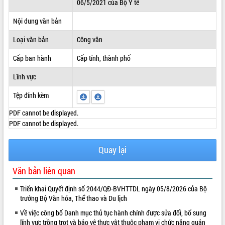
06/5/2021 của Bộ Y tế
ĐIỂM TIN VĂN BẢN
Nội dung văn bản
QUY HOẠCH - KẾ HOẠCH
Loại văn bản
Công văn
Cấp ban hành
Cấp tỉnh, thành phố
Lĩnh vực
Tệp đính kèm
PDF cannot be displayed.
PDF cannot be displayed.
Quay lại
Văn bản liên quan
Triển khai Quyết định số 2044/QĐ-BVHTTDL ngày 05/8/2026 của Bộ
trưởng Bộ Văn hóa, Thể thao và Du lịch
Về việc công bố Danh mục thủ tục hành chính được sửa đổi, bổ sung
lĩnh vực trồng trọt và bảo vệ thực vật thuộc phạm vi chức năng quản