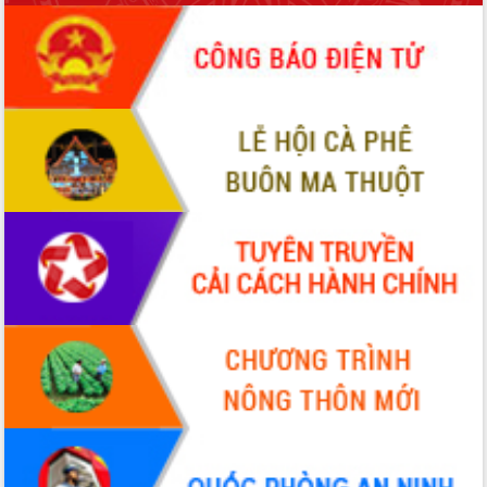
sầu riêng tại Đắk Lắk
Trình diễn nghệ thuật chế biến các
món ăn từ sầu riêng
Đắk Lắk công bố Quy hoạch và xúc
tiến đầu tư tỉnh
Ngành cá ngừ Đắk Lắk chủ động thích
ứng để giữ vững thị trường xuất khẩu
Diễn đàn Kinh tế tư nhân Việt Nam đột
phá cơ chế - Hợp tác công tư
Đề án 06 tạo bước ngoặt đột phá trong
cải cách hành chính tỉnh Đắk Lắk
Kết nối tour, đẩy mạnh chuyển đổi số
để phát triển du lịch Đắk Lắk
Khởi động Dự án Đầu tư xây dựng hạ
tầng kỹ thuật Cụm công nghiệp Tân
Tiến
Gặp mặt các cơ quan báo chí nhân Kỷ
niệm 101 năm Ngày Báo chí Cách
mạng Việt Nam
Đắk Lắk sơ kết 4 năm triển khai thực