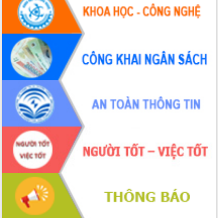
UBND tỉnh họp báo định kỳ tháng 4
năm 2026
Hội thảo khoa học “Giải pháp thúc đẩy
phát triển nền kinh tế xanh tại tỉnh
Đắk Lắk”
Tăng cường giám sát, đôn đốc thực
hiện nhiệm vụ quản lý tài sản công
hàng tuần
Tháo gỡ những vướng mắc, đẩy mạnh
công tác cải cách thủ tục hành chính
tại Trung tâm Phục vụ hành chính
công tỉnh
Đắk Lắk: Tôn vinh 46 giải pháp tại Hội
thi Sáng tạo Kỹ thuật 2024 - 2025
Đắk Lắk rà soát, điều chỉnh Đề án 190
về phát triển nuôi trồng thủy sản
Phó Chủ tịch UBND tỉnh Đắk Lắk
Trương Công Thái kiểm tra thực địa
Dự án cao tốc Khánh Hòa - Buôn Ma
Thuột