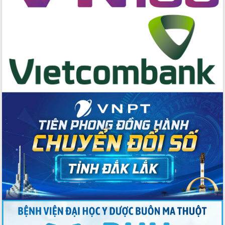
Tập huấn nâng cao năng lực triển khai
chuyển đổi số cho cán bộ, công chức
cấp xã
Đắk Lắk phát động hưởng ứng Ngày
Quyền của người tiêu dùng Việt Nam
2026
Đẩy mạnh cải cách hành chính, quyết
tâm đạt được mục tiêu tăng trưởng
hai con số trong năm 2026
Tổ chức trang trọng Lễ hội Đền thờ
Lương Văn Chánh năm 2026
Phó Bí thư Tỉnh ủy Đắk Lắk Đỗ Hữu
Huy giữ chức Bí thư Đảng ủy Ủy Ban
Nhân dân tỉnh
Bệnh án điện tử thúc đẩy chuyển đổi
số y tế tại Đắk Lắk
Chuyển đổi số thư viện: Mở rộng
không gian tri thức trong thời đại số
Đánh giá, rút kinh nghiệm công tác tổ
chức diễn tập trước ngày bầu cử