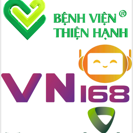
Xây dựng nông thôn mới: Nâng cao đời
sống người dân từ những mô hình thiết
thực
Quyết liệt tháo gỡ vướng mắc, đẩy
nhanh tiến độ các dự án trọng điểm
trong Khu kinh tế Nam Phú Yên
Hòn Yến phát triển du lịch gắn với bảo
tồn biển
Lấy ý kiến điều chỉnh Quy hoạch tỉnh
Đắk Lắk thời kỳ 2021-2030, tầm nhìn
đến năm 2050
Phát động chiến dịch 30 ngày đêm
giải phóng mặt bằng Tuyến đường bộ
ven biển
Đắk Lắk nỗ lực thúc đẩy tăng trưởng
kinh tế từ 10% trở lên trong Quý
II/2026
Đắk Lắk ký kết thỏa thuận hợp tác về
chuyển đổi số giai đoạn 2026 – 2030
với Tập đoàn Bưu chính Viễn thông
Việt Nam