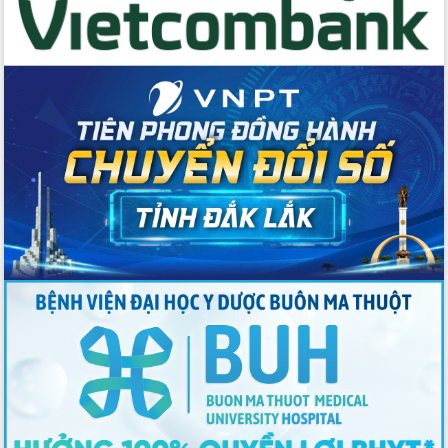
Thứ trưởng Bộ Y tế làm việc với tỉnh
Đắk Lắk về phát triển nhân lực y tế
cho trạm y tế cấp xã
Du lịch Đắk Lắk nâng tầm trải nghiệm
du khách thông qua Hệ thống cơ sở dữ
liệu và Bản đồ số
Tập huấn ứng dụng trí tuệ nhân tạo (AI)
trong thương mại điện tử năm 2026
Đoàn đại biểu Quốc hội tỉnh Đắk Lắk
trao đổi thông tin trước Kỳ họp thứ
nhất, Quốc hội khóa XVI
Quyết liệt cải cách hành chính, khơi
thông nguồn lực phát triển
Nâng cao hiệu lực, hiệu quả HĐND
tỉnh thông qua hiện đại hóa hành chính
Xã Ea Phê gắn cải cách hành chính với
chuyển đổi số
Phó Chủ tịch Thường trực UBND tỉnh
Hồ Thị Nguyên Thảo làm việc tại Trung
tâm Phục vụ hành chính công xã Ea
Phê