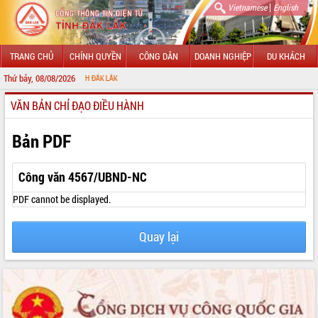
|
Vietnamese
English
TRANG CHỦ
CHÍNH QUYỀN
CÔNG DÂN
DOANH NGHIỆP
DU KHÁCH
Thứ bảy, 08/08/2026
CHÀ
VĂN BẢN CHỈ ĐẠO ĐIỀU HÀNH
GIỚI THIỆU
LÃNH ĐẠO UBND TỈNH
Bản PDF
TIN TỨC SỰ KIỆN
Công văn 4567/UBND-NC
SỞ, BAN, NGÀNH
PDF cannot be displayed.
UBND CÁC XÃ, PHƯỜNG
Quay lại
THÔNG TIN CHỈ ĐẠO ĐIỀU HÀNH
HỆ THỐNG VĂN BẢN
VĂN BẢN HĐND TỈNH