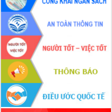
món ăn từ sầu riêng
Đắk Lắk công bố Quy hoạch và xúc
tiến đầu tư tỉnh
Ngành cá ngừ Đắk Lắk chủ động thích
ứng để giữ vững thị trường xuất khẩu
Diễn đàn Kinh tế tư nhân Việt Nam đột
phá cơ chế - Hợp tác công tư
Đề án 06 tạo bước ngoặt đột phá trong
cải cách hành chính tỉnh Đắk Lắk
Kết nối tour, đẩy mạnh chuyển đổi số
để phát triển du lịch Đắk Lắk
Khởi động Dự án Đầu tư xây dựng hạ
tầng kỹ thuật Cụm công nghiệp Tân
Tiến
Gặp mặt các cơ quan báo chí nhân Kỷ
niệm 101 năm Ngày Báo chí Cách
mạng Việt Nam
Đắk Lắk sơ kết 4 năm triển khai thực
hiện Đề án 06 của Chính phủ
Họp báo thông tin về Hội nghị Công bố