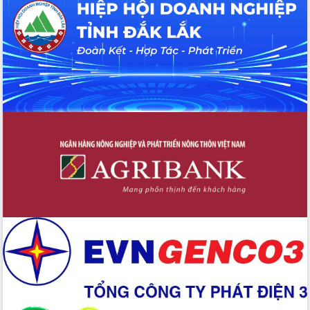
Hội thảo khoa học “Giải pháp thúc đẩy
phát triển nền kinh tế xanh tại tỉnh
Đắk Lắk”
Tăng cường giám sát, đôn đốc thực
hiện nhiệm vụ quản lý tài sản công
hàng tuần
Tháo gỡ những vướng mắc, đẩy mạnh
công tác cải cách thủ tục hành chính
tại Trung tâm Phục vụ hành chính
công tỉnh
Đắk Lắk: Tôn vinh 46 giải pháp tại Hội
thi Sáng tạo Kỹ thuật 2024 - 2025
Đắk Lắk rà soát, điều chỉnh Đề án 190
về phát triển nuôi trồng thủy sản
Phó Chủ tịch UBND tỉnh Đắk Lắk
Trương Công Thái kiểm tra thực địa
Dự án cao tốc Khánh Hòa - Buôn Ma
Thuột
Định vị cà phê Việt Nam như một “di
sản sống” trong dòng chảy toàn cầu