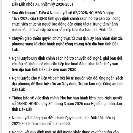
Đắk Lắk Khóa XI, nhiệm kỳ 2026-2031
VIDEO
Sửa đổi khoản 1 Điều 4 Nghị quyết số 02/2025/NQ-HĐND ngày
16/7/2025 của HĐND tỉnh quy định chính sách hỗ trợ cán bộ , công
Không có file video nào để phát.
chức, viên chức và người lao động đến công táctạiTrung tâm hành
chính của tỉnh và cấp xã sau sắp xếp trên địa bàn tỉnh Đắk Lắk
ALBUM ẢNH
Chuyển giao thẩm quyền chứng thực từ Chủ tịch Ủy ban nhân dân xã,
phường sang tổ chức hành nghề công chứng trên địa bàn tỉnh Đắk
Lắk
Nghị Quyết-Quy định chính sách hỗ trợ chuyển đổi nghề, giải bản đối
với tàu cá không có nhu cầu tiếp tục hoạt động khai thác thủy sản
trên địa bàn tỉnh Đắk Lắk đến năm 2030
Nghị Quyết-Cho ý kiến về cam kết bố trí nguồn vốn đối ứng ngân sách
địa phương để thực hiện Dự án Xây dựng Trụ sở làm việc Công an tỉnh
Đắk Lắk
LIÊN KẾT WEB
Thông báo về việc đính chính Phụ lục ban hành kèm theo Nghị quyết
số 08/NQ-HĐND ngày 30 tháng 3 năm 2026 của Hội đồng nhân dân
tỉnh Đắk Lắk
Nghị quyết thông qua điều chỉnh Quy hoạch tỉnh Đắk Lắk thời kỳ
2021-2030, tầm nhìn đến năm 2050.
Nghị quyết quy định một số đối tượng khác được vay từ nguồn vốn