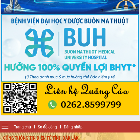
Toggle
Trang chủ
Sơ đồ cổng
Đăng nhập
navigation
CỔNG THÔNG TIN ĐIỆN TỬ TỈNH ĐẮK LẮK