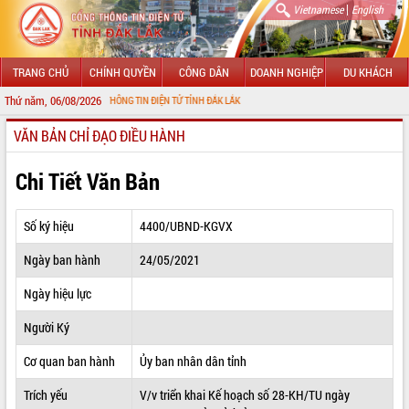
|
Vietnamese
English
TRANG CHỦ
CHÍNH QUYỀN
CÔNG DÂN
DOANH NGHIỆP
DU KHÁCH
Thứ năm, 06/08/2026
N VỚI CỔNG THÔNG TIN ĐIỆN TỬ TỈNH ĐẮK LẮK
VĂN BẢN CHỈ ĐẠO ĐIỀU HÀNH
GIỚI THIỆU
LÃNH ĐẠO UBND TỈNH
Chi Tiết Văn Bản
TIN TỨC SỰ KIỆN
Số ký hiệu
4400/UBND-KGVX
SỞ, BAN, NGÀNH
Ngày ban hành
24/05/2021
UBND CÁC XÃ, PHƯỜNG
Ngày hiệu lực
THÔNG TIN CHỈ ĐẠO ĐIỀU HÀNH
Người Ký
HỆ THỐNG VĂN BẢN
Cơ quan ban hành
Ủy ban nhân dân tỉnh
Trích yếu
V/v triển khai Kế hoạch số 28-KH/TU ngày
VĂN BẢN HĐND TỈNH