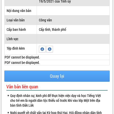
19/5/2021 của Tỉnh ủy
ĐIỂM TIN VĂN BẢN
Nội dung văn bản
QUY HOẠCH - KẾ HOẠCH
Loại văn bản
Công văn
Cấp ban hành
Cấp tỉnh, thành phố
Lĩnh vực
Tệp đính kèm
PDF cannot be displayed.
PDF cannot be displayed.
Quay lại
Văn bản liên quan
Quy định nhân sự, kinh phí để thực hiện việc dạy và học Tiếng Việt
cho trẻ em là người dân tộc thiểu số trước khi vào lớp Một trên địa
bàn tỉnh Đắk Lắk
Nghị quyết về chất vấn tại Kỳ họp thứ Hai, Hội đồng nhân dân tỉnh