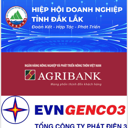
Hội thảo khoa học “Giải pháp thúc đẩy
phát triển nền kinh tế xanh tại tỉnh
Đắk Lắk”
Tăng cường giám sát, đôn đốc thực
hiện nhiệm vụ quản lý tài sản công
hàng tuần
Tháo gỡ những vướng mắc, đẩy mạnh
công tác cải cách thủ tục hành chính
tại Trung tâm Phục vụ hành chính
công tỉnh
Đắk Lắk: Tôn vinh 46 giải pháp tại Hội
thi Sáng tạo Kỹ thuật 2024 - 2025
Đắk Lắk rà soát, điều chỉnh Đề án 190
về phát triển nuôi trồng thủy sản
Phó Chủ tịch UBND tỉnh Đắk Lắk
Trương Công Thái kiểm tra thực địa
Dự án cao tốc Khánh Hòa - Buôn Ma
Thuột
Định vị cà phê Việt Nam như một “di
sản sống” trong dòng chảy toàn cầu