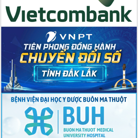
Thứ trưởng Bộ Y tế làm việc với tỉnh
Đắk Lắk về phát triển nhân lực y tế
cho trạm y tế cấp xã
Du lịch Đắk Lắk nâng tầm trải nghiệm
du khách thông qua Hệ thống cơ sở dữ
liệu và Bản đồ số
Tập huấn ứng dụng trí tuệ nhân tạo (AI)
trong thương mại điện tử năm 2026
Đoàn đại biểu Quốc hội tỉnh Đắk Lắk
trao đổi thông tin trước Kỳ họp thứ
nhất, Quốc hội khóa XVI
Quyết liệt cải cách hành chính, khơi
thông nguồn lực phát triển
Nâng cao hiệu lực, hiệu quả HĐND
tỉnh thông qua hiện đại hóa hành chính
Xã Ea Phê gắn cải cách hành chính với
chuyển đổi số
Phó Chủ tịch Thường trực UBND tỉnh
Hồ Thị Nguyên Thảo làm việc tại Trung
tâm Phục vụ hành chính công xã Ea
Phê