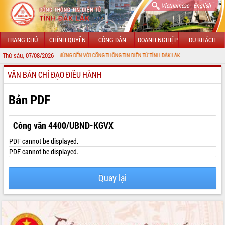
|
Vietnamese
English
TRANG CHỦ
CHÍNH QUYỀN
CÔNG DÂN
DOANH NGHIỆP
DU KHÁCH
Thứ sáu, 07/08/2026
CHÀO MỪNG ĐẾN VỚI CỔNG THÔNG TIN ĐIỆN TỬ TỈNH ĐẮK LẮK
VĂN BẢN CHỈ ĐẠO ĐIỀU HÀNH
GIỚI THIỆU
LÃNH ĐẠO UBND TỈNH
Bản PDF
TIN TỨC SỰ KIỆN
Công văn 4400/UBND-KGVX
SỞ, BAN, NGÀNH
PDF cannot be displayed.
PDF cannot be displayed.
UBND CÁC XÃ, PHƯỜNG
Quay lại
THÔNG TIN CHỈ ĐẠO ĐIỀU HÀNH
HỆ THỐNG VĂN BẢN
VĂN BẢN HĐND TỈNH