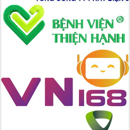
Xây dựng nông thôn mới: Nâng cao đời
sống người dân từ những mô hình thiết
thực
Quyết liệt tháo gỡ vướng mắc, đẩy
nhanh tiến độ các dự án trọng điểm
trong Khu kinh tế Nam Phú Yên
Hòn Yến phát triển du lịch gắn với bảo
tồn biển
Lấy ý kiến điều chỉnh Quy hoạch tỉnh
Đắk Lắk thời kỳ 2021-2030, tầm nhìn
đến năm 2050
Phát động chiến dịch 30 ngày đêm
giải phóng mặt bằng Tuyến đường bộ
ven biển
Đắk Lắk nỗ lực thúc đẩy tăng trưởng
kinh tế từ 10% trở lên trong Quý
II/2026
Đắk Lắk ký kết thỏa thuận hợp tác về
chuyển đổi số giai đoạn 2026 – 2030
với Tập đoàn Bưu chính Viễn thông
Việt Nam