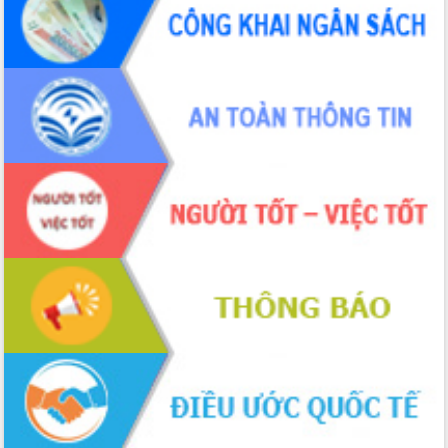
món ăn từ sầu riêng
Đắk Lắk công bố Quy hoạch và xúc
tiến đầu tư tỉnh
Ngành cá ngừ Đắk Lắk chủ động thích
ứng để giữ vững thị trường xuất khẩu
Diễn đàn Kinh tế tư nhân Việt Nam đột
phá cơ chế - Hợp tác công tư
Đề án 06 tạo bước ngoặt đột phá trong
cải cách hành chính tỉnh Đắk Lắk
Kết nối tour, đẩy mạnh chuyển đổi số
để phát triển du lịch Đắk Lắk
Khởi động Dự án Đầu tư xây dựng hạ
tầng kỹ thuật Cụm công nghiệp Tân
Tiến
Gặp mặt các cơ quan báo chí nhân Kỷ
niệm 101 năm Ngày Báo chí Cách
mạng Việt Nam
Đắk Lắk sơ kết 4 năm triển khai thực
hiện Đề án 06 của Chính phủ
Họp báo thông tin về Hội nghị Công bố