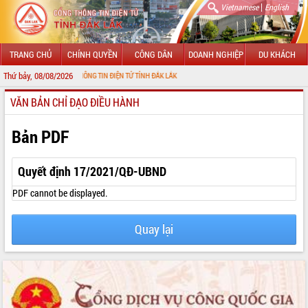
|
Vietnamese
English
TRANG CHỦ
CHÍNH QUYỀN
CÔNG DÂN
DOANH NGHIỆP
DU KHÁCH
Thứ bảy, 08/08/2026
N VỚI CỔNG THÔNG TIN ĐIỆN TỬ TỈNH ĐẮK LẮK
VĂN BẢN CHỈ ĐẠO ĐIỀU HÀNH
GIỚI THIỆU
LÃNH ĐẠO UBND TỈNH
Bản PDF
TIN TỨC SỰ KIỆN
Quyết định 17/2021/QĐ-UBND
SỞ, BAN, NGÀNH
PDF cannot be displayed.
UBND CÁC XÃ, PHƯỜNG
Quay lại
THÔNG TIN CHỈ ĐẠO ĐIỀU HÀNH
HỆ THỐNG VĂN BẢN
VĂN BẢN HĐND TỈNH