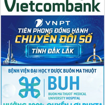
Thứ trưởng Bộ Y tế làm việc với tỉnh
Đắk Lắk về phát triển nhân lực y tế
cho trạm y tế cấp xã
Du lịch Đắk Lắk nâng tầm trải nghiệm
du khách thông qua Hệ thống cơ sở dữ
liệu và Bản đồ số
Tập huấn ứng dụng trí tuệ nhân tạo (AI)
trong thương mại điện tử năm 2026
Đoàn đại biểu Quốc hội tỉnh Đắk Lắk
trao đổi thông tin trước Kỳ họp thứ
nhất, Quốc hội khóa XVI
Quyết liệt cải cách hành chính, khơi
thông nguồn lực phát triển
Nâng cao hiệu lực, hiệu quả HĐND
tỉnh thông qua hiện đại hóa hành chính
Xã Ea Phê gắn cải cách hành chính với
chuyển đổi số
Phó Chủ tịch Thường trực UBND tỉnh
Hồ Thị Nguyên Thảo làm việc tại Trung
tâm Phục vụ hành chính công xã Ea
Phê