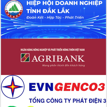
Hội thảo khoa học “Giải pháp thúc đẩy
phát triển nền kinh tế xanh tại tỉnh
Đắk Lắk”
Tăng cường giám sát, đôn đốc thực
hiện nhiệm vụ quản lý tài sản công
hàng tuần
Tháo gỡ những vướng mắc, đẩy mạnh
công tác cải cách thủ tục hành chính
tại Trung tâm Phục vụ hành chính
công tỉnh
Đắk Lắk: Tôn vinh 46 giải pháp tại Hội
thi Sáng tạo Kỹ thuật 2024 - 2025
Đắk Lắk rà soát, điều chỉnh Đề án 190
về phát triển nuôi trồng thủy sản
Phó Chủ tịch UBND tỉnh Đắk Lắk
Trương Công Thái kiểm tra thực địa
Dự án cao tốc Khánh Hòa - Buôn Ma
Thuột
Định vị cà phê Việt Nam như một “di
sản sống” trong dòng chảy toàn cầu