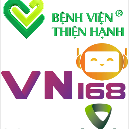
Xây dựng nông thôn mới: Nâng cao đời
sống người dân từ những mô hình thiết
thực
Quyết liệt tháo gỡ vướng mắc, đẩy
nhanh tiến độ các dự án trọng điểm
trong Khu kinh tế Nam Phú Yên
Hòn Yến phát triển du lịch gắn với bảo
tồn biển
Lấy ý kiến điều chỉnh Quy hoạch tỉnh
Đắk Lắk thời kỳ 2021-2030, tầm nhìn
đến năm 2050
Phát động chiến dịch 30 ngày đêm
giải phóng mặt bằng Tuyến đường bộ
ven biển
Đắk Lắk nỗ lực thúc đẩy tăng trưởng
kinh tế từ 10% trở lên trong Quý
II/2026
Đắk Lắk ký kết thỏa thuận hợp tác về
chuyển đổi số giai đoạn 2026 – 2030
với Tập đoàn Bưu chính Viễn thông
Việt Nam