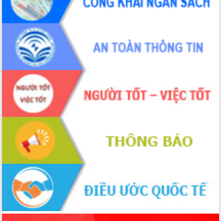
món ăn từ sầu riêng
Đắk Lắk công bố Quy hoạch và xúc
tiến đầu tư tỉnh
Ngành cá ngừ Đắk Lắk chủ động thích
ứng để giữ vững thị trường xuất khẩu
Diễn đàn Kinh tế tư nhân Việt Nam đột
phá cơ chế - Hợp tác công tư
Đề án 06 tạo bước ngoặt đột phá trong
cải cách hành chính tỉnh Đắk Lắk
Kết nối tour, đẩy mạnh chuyển đổi số
để phát triển du lịch Đắk Lắk
Khởi động Dự án Đầu tư xây dựng hạ
tầng kỹ thuật Cụm công nghiệp Tân
Tiến
Gặp mặt các cơ quan báo chí nhân Kỷ
niệm 101 năm Ngày Báo chí Cách
mạng Việt Nam
Đắk Lắk sơ kết 4 năm triển khai thực
hiện Đề án 06 của Chính phủ
Họp báo thông tin về Hội nghị Công bố