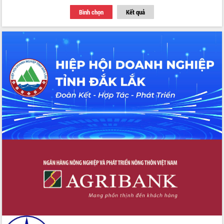
với Tập đoàn Bưu chính Viễn thông
Bình chọn
Kết quả
Việt Nam
Thứ trưởng Bộ Y tế làm việc với tỉnh
Đắk Lắk về phát triển nhân lực y tế
cho trạm y tế cấp xã
Du lịch Đắk Lắk nâng tầm trải nghiệm
du khách thông qua Hệ thống cơ sở dữ
liệu và Bản đồ số
Tập huấn ứng dụng trí tuệ nhân tạo (AI)
trong thương mại điện tử năm 2026
Đoàn đại biểu Quốc hội tỉnh Đắk Lắk
trao đổi thông tin trước Kỳ họp thứ
nhất, Quốc hội khóa XVI
Quyết liệt cải cách hành chính, khơi
thông nguồn lực phát triển
Nâng cao hiệu lực, hiệu quả HĐND
tỉnh thông qua hiện đại hóa hành chính
Xã Ea Phê gắn cải cách hành chính với
chuyển đổi số
Phó Chủ tịch Thường trực UBND tỉnh