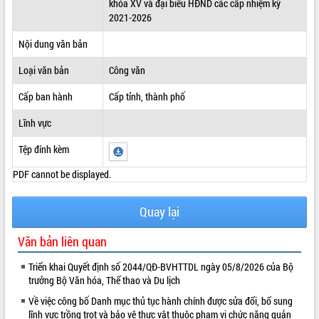
khóa XV và đại biểu HĐND các cấp nhiệm kỳ
2021-2026
ĐIỂM TIN VĂN BẢN
Nội dung văn bản
QUY HOẠCH - KẾ HOẠCH
Loại văn bản
Công văn
Cấp ban hành
Cấp tỉnh, thành phố
Lĩnh vực
Tệp đính kèm
PDF cannot be displayed.
Quay lại
Văn bản liên quan
Triển khai Quyết định số 2044/QĐ-BVHTTDL ngày 05/8/2026 của Bộ
trưởng Bộ Văn hóa, Thể thao và Du lịch
Về việc công bố Danh mục thủ tục hành chính được sửa đổi, bổ sung
lĩnh vực trồng trọt và bảo vệ thực vật thuộc phạm vi chức năng quản