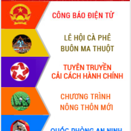
sầu riêng tại Đắk Lắk
Trình diễn nghệ thuật chế biến các
món ăn từ sầu riêng
Đắk Lắk công bố Quy hoạch và xúc
tiến đầu tư tỉnh
Ngành cá ngừ Đắk Lắk chủ động thích
ứng để giữ vững thị trường xuất khẩu
Diễn đàn Kinh tế tư nhân Việt Nam đột
phá cơ chế - Hợp tác công tư
Đề án 06 tạo bước ngoặt đột phá trong
cải cách hành chính tỉnh Đắk Lắk
Kết nối tour, đẩy mạnh chuyển đổi số
để phát triển du lịch Đắk Lắk
Khởi động Dự án Đầu tư xây dựng hạ
tầng kỹ thuật Cụm công nghiệp Tân
Tiến
Gặp mặt các cơ quan báo chí nhân Kỷ
niệm 101 năm Ngày Báo chí Cách
mạng Việt Nam
Đắk Lắk sơ kết 4 năm triển khai thực