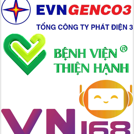
Hồ Thị Nguyên Thảo làm việc tại Trung
tâm Phục vụ hành chính công xã Ea
Phê
Xây dựng nền hành chính số đồng
hành cùng nông dân dân, doanh nghiệp
Giai đoạn 2026-2030, Đắk Lắk phấn
đấu có 77% xã đạt chuẩn nông thôn
mới
Chuyển đổi số 'mở đường' cho nông
nghiệp Đắk Lắk tăng trưởng bứt phá
Triển khai đồng bộ đo đạc, lập hồ sơ
địa chính, hoàn thiện cơ sở dữ liệu đất
đai
Ứng dụng sinh trắc học - Bước tiến
trong hành trình chuyển đổi số tại Đắk
Lắk
Đắk Lắk nâng cao hiệu quả công tác
Đảng từ Sổ tay đảng viên điện tử
Đắk Lắk đẩy mạnh nuôi biển công
nghệ, hướng tới phát triển thủy sản
bền vững