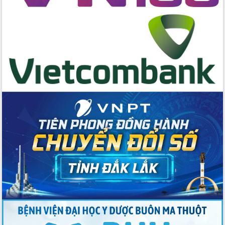
Tập huấn nâng cao năng lực triển khai
chuyển đổi số cho cán bộ, công chức
cấp xã
Đắk Lắk phát động hưởng ứng Ngày
Quyền của người tiêu dùng Việt Nam
2026
Đẩy mạnh cải cách hành chính, quyết
tâm đạt được mục tiêu tăng trưởng
hai con số trong năm 2026
Tổ chức trang trọng Lễ hội Đền thờ
Lương Văn Chánh năm 2026
Phó Bí thư Tỉnh ủy Đắk Lắk Đỗ Hữu
Huy giữ chức Bí thư Đảng ủy Ủy Ban
Nhân dân tỉnh
Bệnh án điện tử thúc đẩy chuyển đổi
số y tế tại Đắk Lắk
Chuyển đổi số thư viện: Mở rộng
không gian tri thức trong thời đại số
Đánh giá, rút kinh nghiệm công tác tổ
chức diễn tập trước ngày bầu cử