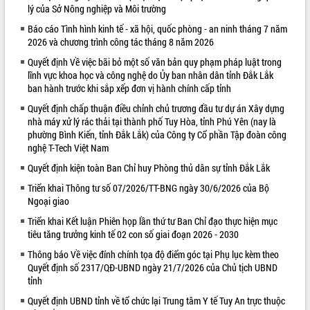
lý của Sở Nông nghiệp và Môi trường
VIDEO
Báo cáo Tình hình kinh tế - xã hội, quốc phòng - an ninh tháng 7 năm
2026 và chương trình công tác tháng 8 năm 2026
Quyết định Về việc bãi bỏ một số văn bản quy phạm pháp luật trong
lĩnh vực khoa học và công nghệ do Ủy ban nhân dân tỉnh Đắk Lắk
ban hành trước khi sắp xếp đơn vị hành chính cấp tỉnh
Quyết định chấp thuận điều chỉnh chủ trương đầu tư dự án Xây dựng
nhà máy xử lý rác thải tại thành phố Tuy Hòa, tỉnh Phú Yên (nay là
phường Bình Kiến, tỉnh Đắk Lắk) của Công ty Cổ phần Tập đoàn công
nghệ T-Tech Việt Nam
Trailer Lễ hội Sầu riêng Đắk Lắk năm
Quyết định kiện toàn Ban Chỉ huy Phòng thủ dân sự tỉnh Đắk Lắk
2026
Khám bệnh, cấp phát thuốc miễn phí
Triển khai Thông tư số 07/2026/TT-BNG ngày 30/6/2026 của Bộ
Ngoại giao
và tặng quà người dân xã Cư Pui
Hội nghị UBND tỉnh Đắk Lắk thường kỳ
Triển khai Kết luận Phiên họp lần thứ tư Ban Chỉ đạo thực hiện mục
tháng 7/2026
tiêu tăng trưởng kinh tế 02 con số giai đoạn 2026 - 2030
Lễ truy tặng danh hiệu “Bà Mẹ Việt
Thông báo Về việc đính chính tọa độ điểm góc tại Phụ lục kèm theo
ALBUM ẢNH
Nam Anh hùng” và trao Huân chương
Quyết định số 2317/QĐ-UBND ngày 21/7/2026 của Chủ tịch UBND
Lao động
tỉnh
UBND tỉnh Đắk Lắk triển khai nhiệm
Quyết định UBND tỉnh về tổ chức lại Trung tâm Y tế Tuy An trực thuộc
vụ 6 tháng cuối năm 2026