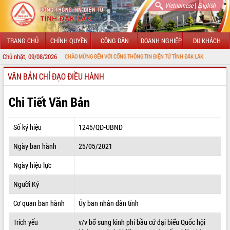
|
Vietnamese
English
TRANG CHỦ
CHÍNH QUYỀN
CÔNG DÂN
DOANH NGHIỆP
DU KHÁCH
Chủ nhật, 09/08/2026
CHÀO MỪNG ĐẾN VỚI CỔNG THÔNG TIN ĐIỆN TỬ TỈNH ĐẮK LẮK
VĂN BẢN CHỈ ĐẠO ĐIỀU HÀNH
GIỚI THIỆU
LÃNH ĐẠO UBND TỈNH
Chi Tiết Văn Bản
TIN TỨC SỰ KIỆN
Số ký hiệu
1245/QĐ-UBND
SỞ, BAN, NGÀNH
Ngày ban hành
25/05/2021
UBND CÁC XÃ, PHƯỜNG
Ngày hiệu lực
THÔNG TIN CHỈ ĐẠO ĐIỀU HÀNH
Người Ký
HỆ THỐNG VĂN BẢN
Cơ quan ban hành
Ủy ban nhân dân tỉnh
Trích yếu
v/v bổ sung kinh phí bầu cử đại biểu Quốc hội
VĂN BẢN HĐND TỈNH