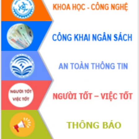
UBND tỉnh họp báo định kỳ tháng 4
năm 2026
Hội thảo khoa học “Giải pháp thúc đẩy
phát triển nền kinh tế xanh tại tỉnh
Đắk Lắk”
Tăng cường giám sát, đôn đốc thực
hiện nhiệm vụ quản lý tài sản công
hàng tuần
Tháo gỡ những vướng mắc, đẩy mạnh
công tác cải cách thủ tục hành chính
tại Trung tâm Phục vụ hành chính
công tỉnh
Đắk Lắk: Tôn vinh 46 giải pháp tại Hội
thi Sáng tạo Kỹ thuật 2024 - 2025
Đắk Lắk rà soát, điều chỉnh Đề án 190
về phát triển nuôi trồng thủy sản
Phó Chủ tịch UBND tỉnh Đắk Lắk
Trương Công Thái kiểm tra thực địa
Dự án cao tốc Khánh Hòa - Buôn Ma
Thuột