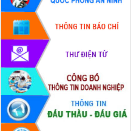
hiện Đề án 06 của Chính phủ
Họp báo thông tin về Hội nghị Công bố
Quy hoạch và Xúc tiến đầu tư tỉnh Đắk
Lắk
Khơi thông điểm nghẽn, đẩy nhanh
giải ngân vốn khắc phục thiên tai
HĐND tỉnh thông qua điều chỉnh Quy
hoạch tỉnh thời kỳ 2021-2030
Hội thảo góp ý hồ sơ điều chỉnh quy
hoạch tỉnh Đắk Lắk thời kỳ 2021-2030,
tầm nhìn đến năm 2050
Nâng cao hiệu quả hoạt động của các
doanh nghiệp nhà nước
Hội nghị triển khai kết nối mạng
truyền số liệu chuyên dùng phục vụ cơ
quan Đảng, Nhà nước
Lễ phát động chuỗi hoạt động chung
tay làm sạch môi trường
Xã Ea Kar bước chuyển mình trong
công tác cải cách hành chính mô hình
mới