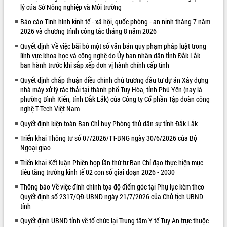
lý của Sở Nông nghiệp và Môi trường
VIDEO
Báo cáo Tình hình kinh tế - xã hội, quốc phòng - an ninh tháng 7 năm
2026 và chương trình công tác tháng 8 năm 2026
Quyết định Về việc bãi bỏ một số văn bản quy phạm pháp luật trong
lĩnh vực khoa học và công nghệ do Ủy ban nhân dân tỉnh Đắk Lắk
ban hành trước khi sắp xếp đơn vị hành chính cấp tỉnh
Quyết định chấp thuận điều chỉnh chủ trương đầu tư dự án Xây dựng
nhà máy xử lý rác thải tại thành phố Tuy Hòa, tỉnh Phú Yên (nay là
phường Bình Kiến, tỉnh Đắk Lắk) của Công ty Cổ phần Tập đoàn công
nghệ T-Tech Việt Nam
Khám bệnh, cấp phát thuốc miễn phí
Quyết định kiện toàn Ban Chỉ huy Phòng thủ dân sự tỉnh Đắk Lắk
và tặng quà người dân xã Cư Pui
Hội nghị UBND tỉnh Đắk Lắk thường kỳ
Triển khai Thông tư số 07/2026/TT-BNG ngày 30/6/2026 của Bộ
tháng 7/2026
Ngoại giao
Lễ truy tặng danh hiệu “Bà Mẹ Việt
Triển khai Kết luận Phiên họp lần thứ tư Ban Chỉ đạo thực hiện mục
Nam Anh hùng” và trao Huân chương
tiêu tăng trưởng kinh tế 02 con số giai đoạn 2026 - 2030
Lao động
Thông báo Về việc đính chính tọa độ điểm góc tại Phụ lục kèm theo
ALBUM ẢNH
UBND tỉnh Đắk Lắk triển khai nhiệm
Quyết định số 2317/QĐ-UBND ngày 21/7/2026 của Chủ tịch UBND
vụ 6 tháng cuối năm 2026
tỉnh
Kỳ họp thứ Hai, Hội đồng nhân dân
Quyết định UBND tỉnh về tổ chức lại Trung tâm Y tế Tuy An trực thuộc
tỉnh khóa XI quyết nghị nhiều nội dung