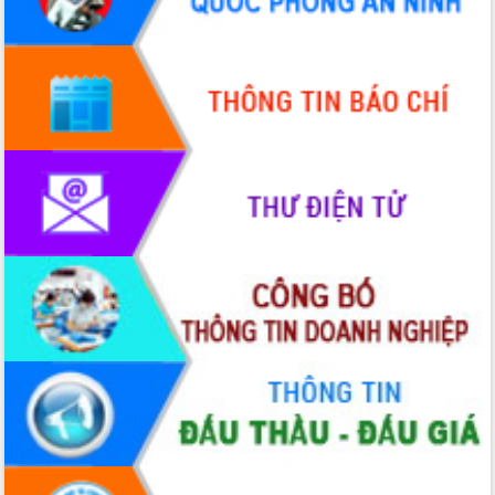
Quy hoạch và Xúc tiến đầu tư tỉnh Đắk
Lắk
Khơi thông điểm nghẽn, đẩy nhanh
giải ngân vốn khắc phục thiên tai
HĐND tỉnh thông qua điều chỉnh Quy
hoạch tỉnh thời kỳ 2021-2030
Hội thảo góp ý hồ sơ điều chỉnh quy
hoạch tỉnh Đắk Lắk thời kỳ 2021-2030,
tầm nhìn đến năm 2050
Nâng cao hiệu quả hoạt động của các
doanh nghiệp nhà nước
Hội nghị triển khai kết nối mạng
truyền số liệu chuyên dùng phục vụ cơ
quan Đảng, Nhà nước
Lễ phát động chuỗi hoạt động chung
tay làm sạch môi trường
Xã Ea Kar bước chuyển mình trong
công tác cải cách hành chính mô hình
mới
UBND tỉnh họp báo định kỳ tháng 4
năm 2026