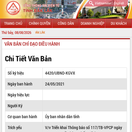
|
Vietnamese
English
TRANG CHỦ
CHÍNH QUYỀN
CÔNG DÂN
DOANH NGHIỆP
DU KHÁCH
Thứ bảy, 08/08/2026
CHÀO
VĂN BẢN CHỈ ĐẠO ĐIỀU HÀNH
GIỚI THIỆU
LÃNH ĐẠO UBND TỈNH
Chi Tiết Văn Bản
TIN TỨC SỰ KIỆN
Số ký hiệu
4420/UBND-KGVX
SỞ, BAN, NGÀNH
Ngày ban hành
24/05/2021
UBND CÁC XÃ, PHƯỜNG
Ngày hiệu lực
THÔNG TIN CHỈ ĐẠO ĐIỀU HÀNH
Người Ký
HỆ THỐNG VĂN BẢN
Cơ quan ban hành
Ủy ban nhân dân tỉnh
Trích yếu
V/v Triển khai Thông báo số 117/TB-VPCP ngày
VĂN BẢN HĐND TỈNH