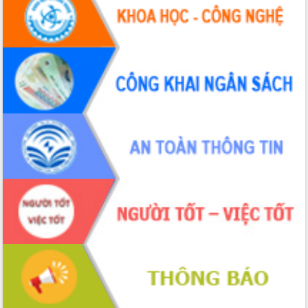
Hội thảo khoa học “Giải pháp thúc đẩy
phát triển nền kinh tế xanh tại tỉnh
Đắk Lắk”
Tăng cường giám sát, đôn đốc thực
hiện nhiệm vụ quản lý tài sản công
hàng tuần
Tháo gỡ những vướng mắc, đẩy mạnh
công tác cải cách thủ tục hành chính
tại Trung tâm Phục vụ hành chính
công tỉnh
Đắk Lắk: Tôn vinh 46 giải pháp tại Hội
thi Sáng tạo Kỹ thuật 2024 - 2025
Đắk Lắk rà soát, điều chỉnh Đề án 190
về phát triển nuôi trồng thủy sản
Phó Chủ tịch UBND tỉnh Đắk Lắk
Trương Công Thái kiểm tra thực địa
Dự án cao tốc Khánh Hòa - Buôn Ma
Thuột
Định vị cà phê Việt Nam như một “di
sản sống” trong dòng chảy toàn cầu