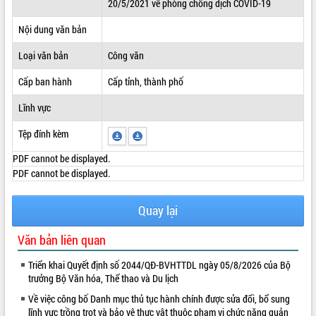
20/5/2021 về phòng chống dịch COVID-19
ĐIỂM TIN VĂN BẢN
Nội dung văn bản
QUY HOẠCH - KẾ HOẠCH
Loại văn bản
Công văn
Cấp ban hành
Cấp tỉnh, thành phố
Lĩnh vực
Tệp đính kèm
PDF cannot be displayed.
PDF cannot be displayed.
Quay lại
Văn bản liên quan
Triển khai Quyết định số 2044/QĐ-BVHTTDL ngày 05/8/2026 của Bộ
trưởng Bộ Văn hóa, Thể thao và Du lịch
Về việc công bố Danh mục thủ tục hành chính được sửa đổi, bổ sung
lĩnh vực trồng trọt và bảo vệ thực vật thuộc phạm vi chức năng quản