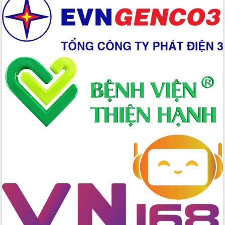
Xây dựng nền hành chính số đồng
hành cùng nông dân dân, doanh nghiệp
Giai đoạn 2026-2030, Đắk Lắk phấn
đấu có 77% xã đạt chuẩn nông thôn
mới
Chuyển đổi số 'mở đường' cho nông
nghiệp Đắk Lắk tăng trưởng bứt phá
Triển khai đồng bộ đo đạc, lập hồ sơ
địa chính, hoàn thiện cơ sở dữ liệu đất
đai
Ứng dụng sinh trắc học - Bước tiến
trong hành trình chuyển đổi số tại Đắk
Lắk
Đắk Lắk nâng cao hiệu quả công tác
Đảng từ Sổ tay đảng viên điện tử
Đắk Lắk đẩy mạnh nuôi biển công
nghệ, hướng tới phát triển thủy sản
bền vững
Tập huấn nâng cao năng lực triển khai
chuyển đổi số cho cán bộ, công chức