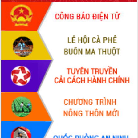
món ăn từ sầu riêng
Đắk Lắk công bố Quy hoạch và xúc
tiến đầu tư tỉnh
Ngành cá ngừ Đắk Lắk chủ động thích
ứng để giữ vững thị trường xuất khẩu
Diễn đàn Kinh tế tư nhân Việt Nam đột
phá cơ chế - Hợp tác công tư
Đề án 06 tạo bước ngoặt đột phá trong
cải cách hành chính tỉnh Đắk Lắk
Kết nối tour, đẩy mạnh chuyển đổi số
để phát triển du lịch Đắk Lắk
Khởi động Dự án Đầu tư xây dựng hạ
tầng kỹ thuật Cụm công nghiệp Tân
Tiến
Gặp mặt các cơ quan báo chí nhân Kỷ
niệm 101 năm Ngày Báo chí Cách
mạng Việt Nam
Đắk Lắk sơ kết 4 năm triển khai thực
hiện Đề án 06 của Chính phủ
Họp báo thông tin về Hội nghị Công bố