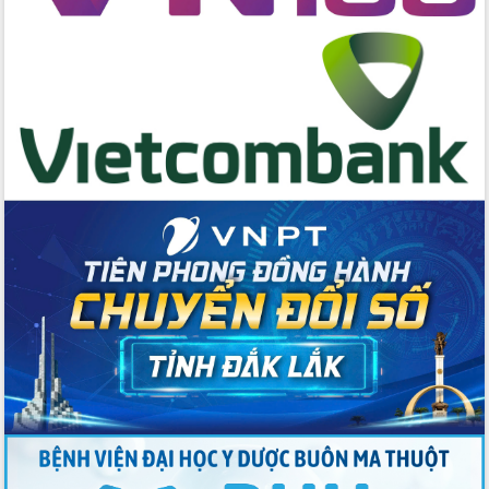
cấp xã
Đắk Lắk phát động hưởng ứng Ngày
Quyền của người tiêu dùng Việt Nam
2026
Đẩy mạnh cải cách hành chính, quyết
tâm đạt được mục tiêu tăng trưởng
hai con số trong năm 2026
Tổ chức trang trọng Lễ hội Đền thờ
Lương Văn Chánh năm 2026
Phó Bí thư Tỉnh ủy Đắk Lắk Đỗ Hữu
Huy giữ chức Bí thư Đảng ủy Ủy Ban
Nhân dân tỉnh
Bệnh án điện tử thúc đẩy chuyển đổi
số y tế tại Đắk Lắk
Chuyển đổi số thư viện: Mở rộng
không gian tri thức trong thời đại số
Đánh giá, rút kinh nghiệm công tác tổ
chức diễn tập trước ngày bầu cử
Chương trình “Gặp gỡ hữu nghị –
Friendship Meeting New Year 2026”