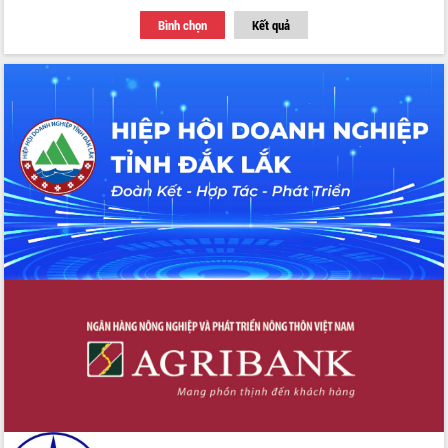
Thứ trưởng Bộ Y tế làm việc với tỉnh
Bình chọn
Kết quả
Đắk Lắk về phát triển nhân lực y tế
cho trạm y tế cấp xã
Du lịch Đắk Lắk nâng tầm trải nghiệm
du khách thông qua Hệ thống cơ sở dữ
liệu và Bản đồ số
Tập huấn ứng dụng trí tuệ nhân tạo (AI)
trong thương mại điện tử năm 2026
Đoàn đại biểu Quốc hội tỉnh Đắk Lắk
trao đổi thông tin trước Kỳ họp thứ
nhất, Quốc hội khóa XVI
Quyết liệt cải cách hành chính, khơi
thông nguồn lực phát triển
Nâng cao hiệu lực, hiệu quả HĐND
tỉnh thông qua hiện đại hóa hành chính
Xã Ea Phê gắn cải cách hành chính với
chuyển đổi số
Phó Chủ tịch Thường trực UBND tỉnh
Hồ Thị Nguyên Thảo làm việc tại Trung
tâm Phục vụ hành chính công xã Ea
Phê