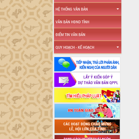
HỆ THỐNG VĂN BẢN
VĂN BẢN HĐND TỈNH
ĐIỂM TIN VĂN BẢN
QUY HOẠCH - KẾ HOẠCH