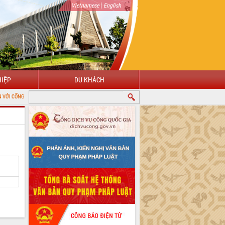
|
Vietnamese
English
IỆP
DU KHÁCH
ÔNG TIN ĐIỆN TỬ TỈNH ĐẮK LẮK