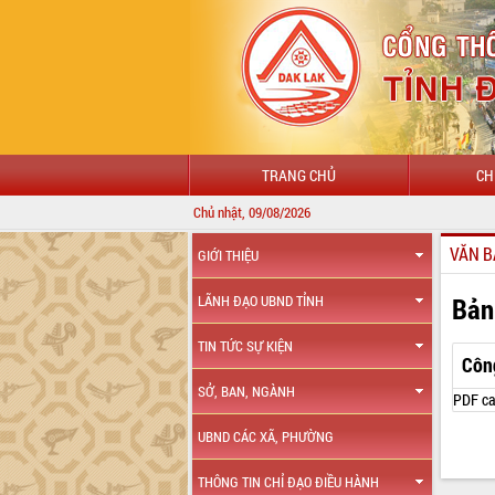
TRANG CHỦ
CH
Chủ nhật, 09/08/2026
VĂN B
GIỚI THIỆU
Bản
LÃNH ĐẠO UBND TỈNH
TIN TỨC SỰ KIỆN
Côn
SỞ, BAN, NGÀNH
PDF ca
UBND CÁC XÃ, PHƯỜNG
THÔNG TIN CHỈ ĐẠO ĐIỀU HÀNH