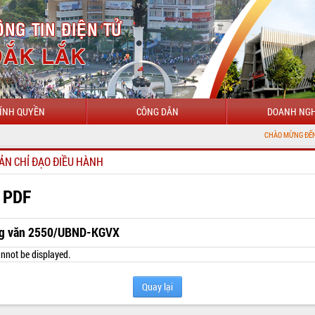
ÍNH QUYỀN
CÔNG DÂN
DOANH NGH
CHÀO MỪNG ĐẾN VỚI CỔNG TH
ẢN CHỈ ĐẠO ĐIỀU HÀNH
 PDF
g văn 2550/UBND-KGVX
nnot be displayed.
Quay lại