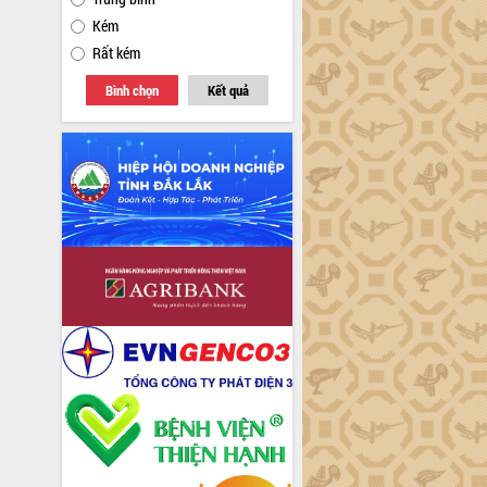
Kém
Rất kém
Bình chọn
Kết quả