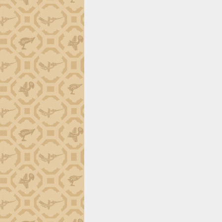
định EUDR
Thứ trưởng Bộ Nông nghiệp và Môi
trường Nguyễn Hoàng Hiệp khảo sát
vùng trồng và doanh nghiệp đóng gói
sầu riêng tại Đắk Lắk
Trình diễn nghệ thuật chế biến các
món ăn từ sầu riêng
Đắk Lắk công bố Quy hoạch và xúc
tiến đầu tư tỉnh
Ngành cá ngừ Đắk Lắk chủ động thích
ứng để giữ vững thị trường xuất khẩu
Diễn đàn Kinh tế tư nhân Việt Nam đột
phá cơ chế - Hợp tác công tư
Đề án 06 tạo bước ngoặt đột phá trong
cải cách hành chính tỉnh Đắk Lắk
Kết nối tour, đẩy mạnh chuyển đổi số
để phát triển du lịch Đắk Lắk
Khởi động Dự án Đầu tư xây dựng hạ
tầng kỹ thuật Cụm công nghiệp Tân
Tiến