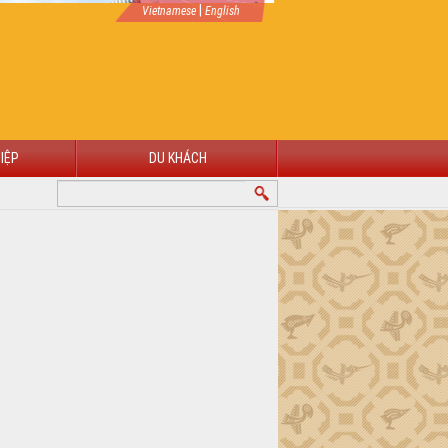
|
Vietnamese
English
IỆP
DU KHÁCH