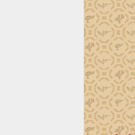
BÌNH CHỌN
Xin ý kiến đánh giá về giao diện, nội
dung, chất lượng cung cấp thông tin
của Cổng thông tin điện tử tỉnh
Rất tốt
Tốt
Trung bình
Kém
Rất kém
Bình chọn
Kết quả