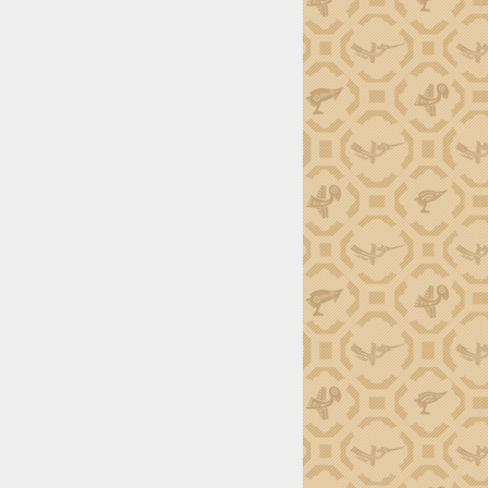
 hoặc congttdtdaklak@gmail.com