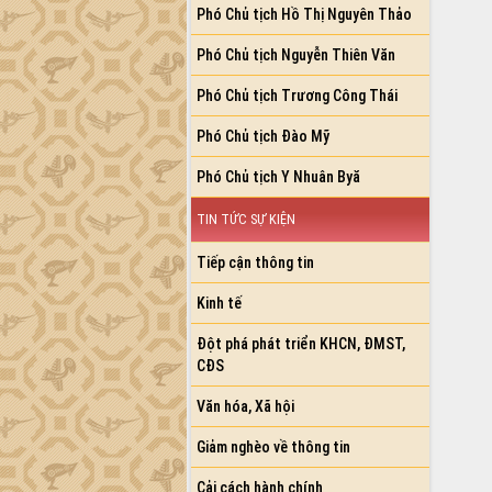
HỆ THỐNG VĂN BẢN
VĂN BẢN HĐND TỈNH
ĐIỂM TIN VĂN BẢN
QUY HOẠCH - KẾ HOẠCH
VIDEO
Loading the player...