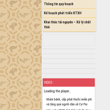
Kết nối tour, đẩy mạnh chuyển đổi số
để phát triển du lịch Đắk Lắk
Khởi động Dự án Đầu tư xây dựng hạ
tầng kỹ thuật Cụm công nghiệp Tân
Tiến
Gặp mặt các cơ quan báo chí nhân Kỷ
niệm 101 năm Ngày Báo chí Cách
mạng Việt Nam
Đắk Lắk sơ kết 4 năm triển khai thực
hiện Đề án 06 của Chính phủ
Họp báo thông tin về Hội nghị Công
bố Quy hoạch và Xúc tiến đầu tư tỉnh
Đắk Lắk
Khơi thông điểm nghẽn, đẩy nhanh
giải ngân vốn khắc phục thiên tai
HĐND tỉnh thông qua điều chỉnh Quy
hoạch tỉnh thời kỳ 2021-2030
Hội thảo góp ý hồ sơ điều chỉnh quy
hoạch tỉnh Đắk Lắk thời kỳ 2021-2030,
tầm nhìn đến năm 2050
Nâng cao hiệu quả hoạt động của các