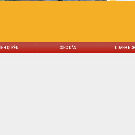
ÍNH QUYỀN
CÔNG DÂN
DOANH NGH
CHÀO MỪNG ĐẾN VỚI CỔNG THÔNG TIN ĐIỆN TỬ TỈNH ĐẮK LẮK
ẢN CHỈ ĐẠO ĐIỀU HÀNH
 PDF
g văn 2579/UBND-TH
nnot be displayed.
Quay lại