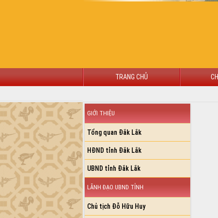
TRANG CHỦ
CH
Thứ sáu, 07/08/2026
VĂN B
GIỚI THIỆU
Bản
LÃNH ĐẠO UBND TỈNH
TIN TỨC SỰ KIỆN
Côn
SỞ, BAN, NGÀNH
PDF ca
UBND CÁC XÃ, PHƯỜNG
THÔNG TIN CHỈ ĐẠO ĐIỀU HÀNH