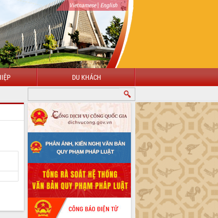
|
Vietnamese
English
IỆP
DU KHÁCH