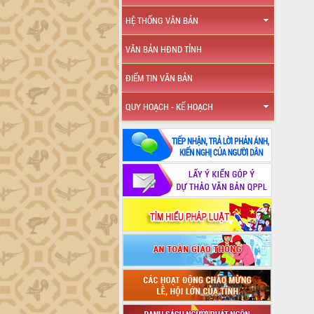
HỆ THỐNG VĂN BẢN
VĂN BẢN HĐND TỈNH
ĐIỂM TIN VĂN BẢN
QUY HOẠCH - KẾ HOẠCH