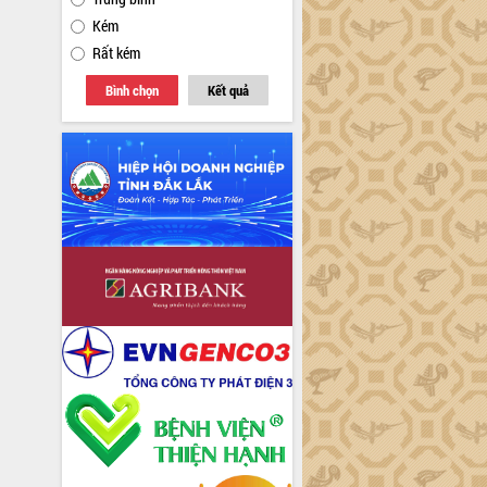
Kém
Rất kém
Bình chọn
Kết quả