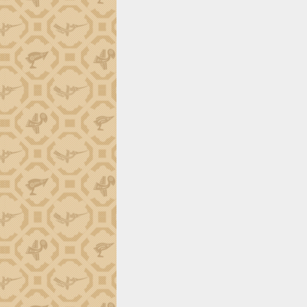
trường Nguyễn Hoàng Hiệp khảo sát
vùng trồng và doanh nghiệp đóng gói
sầu riêng tại Đắk Lắk
Trình diễn nghệ thuật chế biến các
món ăn từ sầu riêng
Đắk Lắk công bố Quy hoạch và xúc
tiến đầu tư tỉnh
Ngành cá ngừ Đắk Lắk chủ động thích
ứng để giữ vững thị trường xuất khẩu
Diễn đàn Kinh tế tư nhân Việt Nam đột
phá cơ chế - Hợp tác công tư
Đề án 06 tạo bước ngoặt đột phá trong
cải cách hành chính tỉnh Đắk Lắk
Kết nối tour, đẩy mạnh chuyển đổi số
để phát triển du lịch Đắk Lắk
Khởi động Dự án Đầu tư xây dựng hạ
tầng kỹ thuật Cụm công nghiệp Tân
Tiến
Gặp mặt các cơ quan báo chí nhân Kỷ
niệm 101 năm Ngày Báo chí Cách
mạng Việt Nam