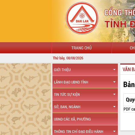
TRANG CHỦ
CH
Thứ bảy, 08/08/2026
VĂN B
GIỚI THIỆU
Bản
LÃNH ĐẠO UBND TỈNH
TIN TỨC SỰ KIỆN
Quy
SỞ, BAN, NGÀNH
PDF ca
UBND CÁC XÃ, PHƯỜNG
THÔNG TIN CHỈ ĐẠO ĐIỀU HÀNH