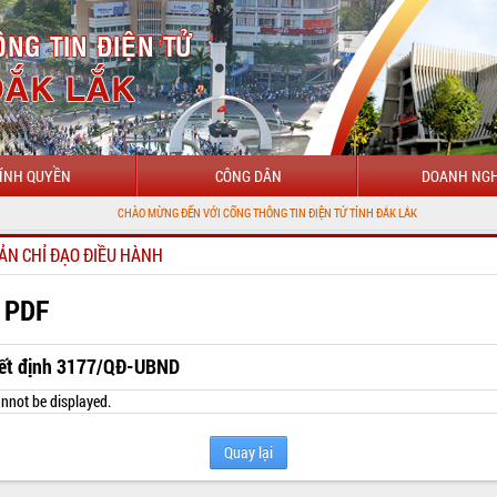
ÍNH QUYỀN
CÔNG DÂN
DOANH NGH
CHÀO MỪNG ĐẾN VỚI CỔNG THÔNG TIN ĐIỆN TỬ TỈNH ĐẮK LẮK
ẢN CHỈ ĐẠO ĐIỀU HÀNH
 PDF
ết định 3177/QĐ-UBND
nnot be displayed.
Quay lại