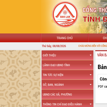
TRANG CHỦ
CH
Thứ bảy, 08/08/2026
CHÀO MỪNG ĐẾN VỚI CỔNG THÔNG TIN ĐI
VĂN B
GIỚI THIỆU
Bản
LÃNH ĐẠO UBND TỈNH
TIN TỨC SỰ KIỆN
Côn
SỞ, BAN, NGÀNH
PDF ca
UBND CÁC XÃ, PHƯỜNG
THÔNG TIN CHỈ ĐẠO ĐIỀU HÀNH