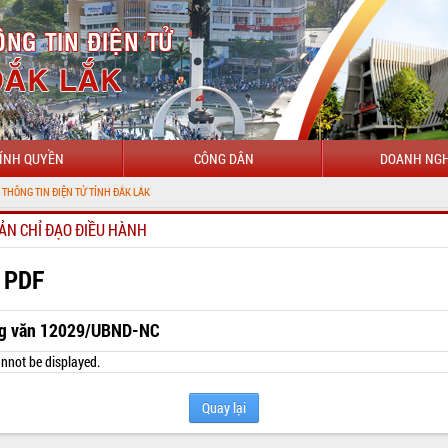
ÍNH QUYỀN
CÔNG DÂN
DOANH NGH
ỆN TỬ TỈNH ĐẮK LẮK
ẢN CHỈ ĐẠO ĐIỀU HÀNH
 PDF
g văn 12029/UBND-NC
nnot be displayed.
Quay lại