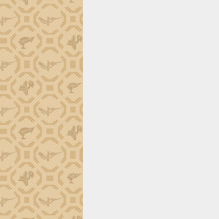
trường Nguyễn Hoàng Hiệp khảo sát
vùng trồng và doanh nghiệp đóng gói
sầu riêng tại Đắk Lắk
Trình diễn nghệ thuật chế biến các
món ăn từ sầu riêng
Đắk Lắk công bố Quy hoạch và xúc
tiến đầu tư tỉnh
Ngành cá ngừ Đắk Lắk chủ động thích
ứng để giữ vững thị trường xuất khẩu
Diễn đàn Kinh tế tư nhân Việt Nam đột
phá cơ chế - Hợp tác công tư
Đề án 06 tạo bước ngoặt đột phá trong
cải cách hành chính tỉnh Đắk Lắk
Kết nối tour, đẩy mạnh chuyển đổi số
để phát triển du lịch Đắk Lắk
Khởi động Dự án Đầu tư xây dựng hạ
tầng kỹ thuật Cụm công nghiệp Tân
Tiến
Gặp mặt các cơ quan báo chí nhân Kỷ
niệm 101 năm Ngày Báo chí Cách
mạng Việt Nam