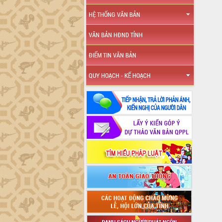
HỆ THỐNG VĂN BẢN
VĂN BẢN HĐND TỈNH
ĐIỂM TIN VĂN BẢN
QUY HOẠCH - KẾ HOẠCH