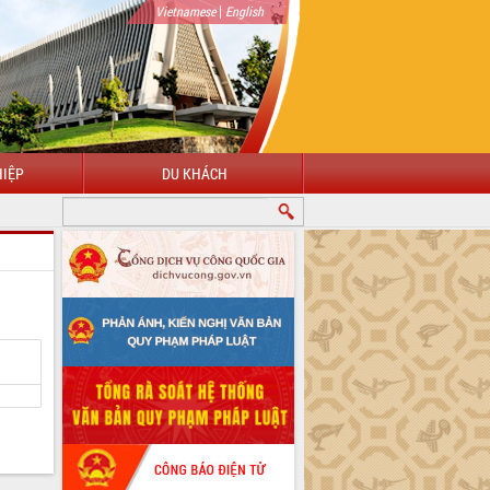
|
Vietnamese
English
IỆP
DU KHÁCH