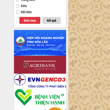
Kém
Rất kém
Bình chọn
Kết quả