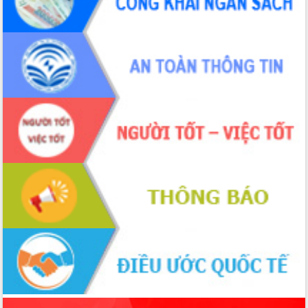
món ăn từ sầu riêng
Đắk Lắk công bố Quy hoạch và xúc
tiến đầu tư tỉnh
Ngành cá ngừ Đắk Lắk chủ động thích
ứng để giữ vững thị trường xuất khẩu
Diễn đàn Kinh tế tư nhân Việt Nam đột
phá cơ chế - Hợp tác công tư
Đề án 06 tạo bước ngoặt đột phá trong
cải cách hành chính tỉnh Đắk Lắk
Kết nối tour, đẩy mạnh chuyển đổi số
để phát triển du lịch Đắk Lắk
Khởi động Dự án Đầu tư xây dựng hạ
tầng kỹ thuật Cụm công nghiệp Tân
Tiến
Gặp mặt các cơ quan báo chí nhân Kỷ
niệm 101 năm Ngày Báo chí Cách
mạng Việt Nam
Đắk Lắk sơ kết 4 năm triển khai thực
hiện Đề án 06 của Chính phủ
Họp báo thông tin về Hội nghị Công bố