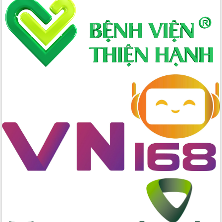
Xây dựng nông thôn mới: Nâng cao đời
sống người dân từ những mô hình thiết
thực
Quyết liệt tháo gỡ vướng mắc, đẩy
nhanh tiến độ các dự án trọng điểm
trong Khu kinh tế Nam Phú Yên
Hòn Yến phát triển du lịch gắn với bảo
tồn biển
Lấy ý kiến điều chỉnh Quy hoạch tỉnh
Đắk Lắk thời kỳ 2021-2030, tầm nhìn
đến năm 2050
Phát động chiến dịch 30 ngày đêm
giải phóng mặt bằng Tuyến đường bộ
ven biển
Đắk Lắk nỗ lực thúc đẩy tăng trưởng
kinh tế từ 10% trở lên trong Quý
II/2026
Đắk Lắk ký kết thỏa thuận hợp tác về
chuyển đổi số giai đoạn 2026 – 2030
với Tập đoàn Bưu chính Viễn thông
Việt Nam