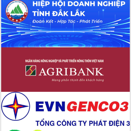
Hội thảo khoa học “Giải pháp thúc đẩy
phát triển nền kinh tế xanh tại tỉnh
Đắk Lắk”
Tăng cường giám sát, đôn đốc thực
hiện nhiệm vụ quản lý tài sản công
hàng tuần
Tháo gỡ những vướng mắc, đẩy mạnh
công tác cải cách thủ tục hành chính
tại Trung tâm Phục vụ hành chính
công tỉnh
Đắk Lắk: Tôn vinh 46 giải pháp tại Hội
thi Sáng tạo Kỹ thuật 2024 - 2025
Đắk Lắk rà soát, điều chỉnh Đề án 190
về phát triển nuôi trồng thủy sản
Phó Chủ tịch UBND tỉnh Đắk Lắk
Trương Công Thái kiểm tra thực địa
Dự án cao tốc Khánh Hòa - Buôn Ma
Thuột
Định vị cà phê Việt Nam như một “di
sản sống” trong dòng chảy toàn cầu