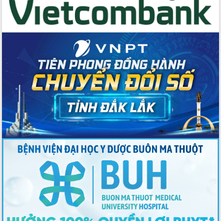
Thứ trưởng Bộ Y tế làm việc với tỉnh
Đắk Lắk về phát triển nhân lực y tế
cho trạm y tế cấp xã
Du lịch Đắk Lắk nâng tầm trải nghiệm
du khách thông qua Hệ thống cơ sở dữ
liệu và Bản đồ số
Tập huấn ứng dụng trí tuệ nhân tạo (AI)
trong thương mại điện tử năm 2026
Đoàn đại biểu Quốc hội tỉnh Đắk Lắk
trao đổi thông tin trước Kỳ họp thứ
nhất, Quốc hội khóa XVI
Quyết liệt cải cách hành chính, khơi
thông nguồn lực phát triển
Nâng cao hiệu lực, hiệu quả HĐND
tỉnh thông qua hiện đại hóa hành chính
Xã Ea Phê gắn cải cách hành chính với
chuyển đổi số
Phó Chủ tịch Thường trực UBND tỉnh
Hồ Thị Nguyên Thảo làm việc tại Trung
tâm Phục vụ hành chính công xã Ea
Phê