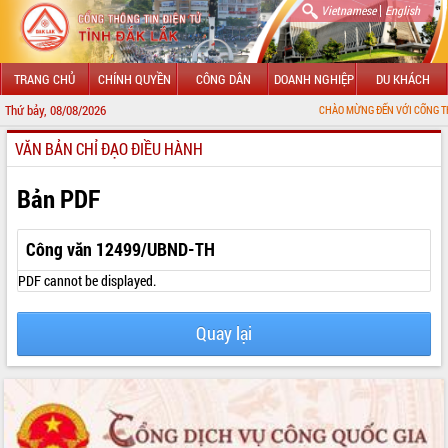
|
Vietnamese
English
TRANG CHỦ
CHÍNH QUYỀN
CÔNG DÂN
DOANH NGHIỆP
DU KHÁCH
Thứ bảy, 08/08/2026
CHÀO MỪNG ĐẾN VỚI CỔNG THÔNG TIN ĐI
VĂN BẢN CHỈ ĐẠO ĐIỀU HÀNH
GIỚI THIỆU
LÃNH ĐẠO UBND TỈNH
Bản PDF
TIN TỨC SỰ KIỆN
Công văn 12499/UBND-TH
SỞ, BAN, NGÀNH
PDF cannot be displayed.
UBND CÁC XÃ, PHƯỜNG
Quay lại
THÔNG TIN CHỈ ĐẠO ĐIỀU HÀNH
HỆ THỐNG VĂN BẢN
VĂN BẢN HĐND TỈNH