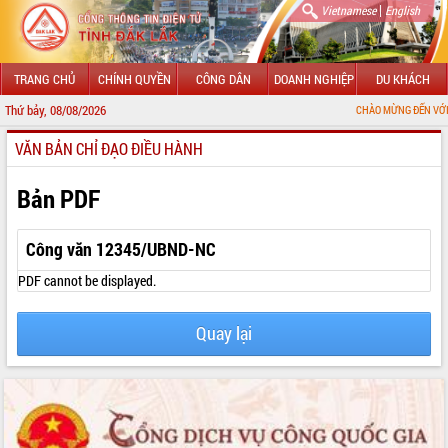
|
Vietnamese
English
TRANG CHỦ
CHÍNH QUYỀN
CÔNG DÂN
DOANH NGHIỆP
DU KHÁCH
Thứ bảy, 08/08/2026
CHÀO MỪNG ĐẾN VỚI CỔNG THÔNG
VĂN BẢN CHỈ ĐẠO ĐIỀU HÀNH
GIỚI THIỆU
LÃNH ĐẠO UBND TỈNH
Bản PDF
TIN TỨC SỰ KIỆN
Công văn 12345/UBND-NC
SỞ, BAN, NGÀNH
PDF cannot be displayed.
UBND CÁC XÃ, PHƯỜNG
Quay lại
THÔNG TIN CHỈ ĐẠO ĐIỀU HÀNH
HỆ THỐNG VĂN BẢN
VĂN BẢN HĐND TỈNH