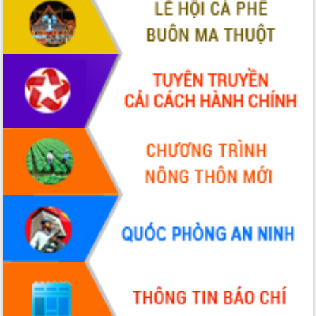
VIDEO
Không có file video nào để phát.
ALBUM ẢNH
LIÊN KẾT WEB