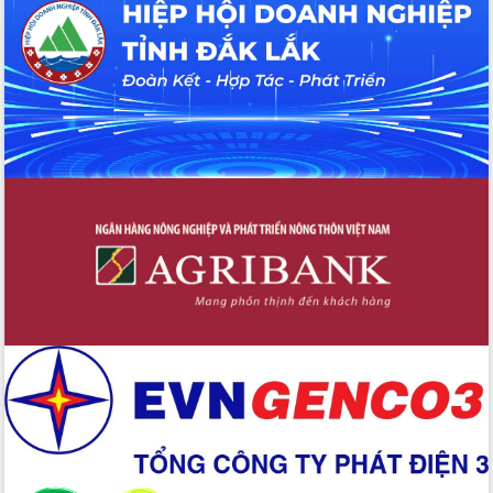
UBND tỉnh họp báo định kỳ tháng 4
năm 2026
Hội thảo khoa học “Giải pháp thúc đẩy
phát triển nền kinh tế xanh tại tỉnh
Đắk Lắk”
Tăng cường giám sát, đôn đốc thực
hiện nhiệm vụ quản lý tài sản công
hàng tuần
Tháo gỡ những vướng mắc, đẩy mạnh
công tác cải cách thủ tục hành chính
tại Trung tâm Phục vụ hành chính
công tỉnh
Đắk Lắk: Tôn vinh 46 giải pháp tại Hội
thi Sáng tạo Kỹ thuật 2024 - 2025
Đắk Lắk rà soát, điều chỉnh Đề án 190
về phát triển nuôi trồng thủy sản
Phó Chủ tịch UBND tỉnh Đắk Lắk
Trương Công Thái kiểm tra thực địa
Dự án cao tốc Khánh Hòa - Buôn Ma
Thuột