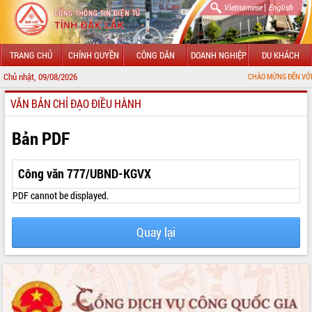
|
Vietnamese
English
TRANG CHỦ
CHÍNH QUYỀN
CÔNG DÂN
DOANH NGHIỆP
DU KHÁCH
Chủ nhật, 09/08/2026
CHÀO MỪNG ĐẾN VỚI CỔNG THÔNG
VĂN BẢN CHỈ ĐẠO ĐIỀU HÀNH
GIỚI THIỆU
LÃNH ĐẠO UBND TỈNH
Bản PDF
TIN TỨC SỰ KIỆN
Công văn 777/UBND-KGVX
SỞ, BAN, NGÀNH
PDF cannot be displayed.
UBND CÁC XÃ, PHƯỜNG
Quay lại
THÔNG TIN CHỈ ĐẠO ĐIỀU HÀNH
HỆ THỐNG VĂN BẢN
VĂN BẢN HĐND TỈNH