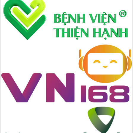
Định vị cà phê Việt Nam như một “di
sản sống” trong dòng chảy toàn cầu
Xây dựng nông thôn mới: Nâng cao đời
sống người dân từ những mô hình thiết
thực
Quyết liệt tháo gỡ vướng mắc, đẩy
nhanh tiến độ các dự án trọng điểm
trong Khu kinh tế Nam Phú Yên
Hòn Yến phát triển du lịch gắn với bảo
tồn biển
Lấy ý kiến điều chỉnh Quy hoạch tỉnh
Đắk Lắk thời kỳ 2021-2030, tầm nhìn
đến năm 2050
Phát động chiến dịch 30 ngày đêm
giải phóng mặt bằng Tuyến đường bộ
ven biển
Đắk Lắk nỗ lực thúc đẩy tăng trưởng
kinh tế từ 10% trở lên trong Quý
II/2026
Đắk Lắk ký kết thỏa thuận hợp tác về
chuyển đổi số giai đoạn 2026 – 2030