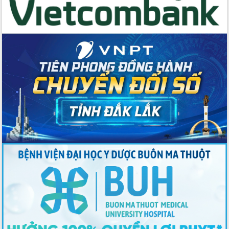
với Tập đoàn Bưu chính Viễn thông
Việt Nam
Thứ trưởng Bộ Y tế làm việc với tỉnh
Đắk Lắk về phát triển nhân lực y tế
cho trạm y tế cấp xã
Du lịch Đắk Lắk nâng tầm trải nghiệm
du khách thông qua Hệ thống cơ sở dữ
liệu và Bản đồ số
Tập huấn ứng dụng trí tuệ nhân tạo (AI)
trong thương mại điện tử năm 2026
Đoàn đại biểu Quốc hội tỉnh Đắk Lắk
trao đổi thông tin trước Kỳ họp thứ
nhất, Quốc hội khóa XVI
Quyết liệt cải cách hành chính, khơi
thông nguồn lực phát triển
Nâng cao hiệu lực, hiệu quả HĐND
tỉnh thông qua hiện đại hóa hành chính
Xã Ea Phê gắn cải cách hành chính với
chuyển đổi số
Phó Chủ tịch Thường trực UBND tỉnh