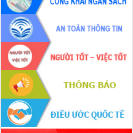
sầu riêng tại Đắk Lắk
Trình diễn nghệ thuật chế biến các
món ăn từ sầu riêng
Đắk Lắk công bố Quy hoạch và xúc
tiến đầu tư tỉnh
Ngành cá ngừ Đắk Lắk chủ động thích
ứng để giữ vững thị trường xuất khẩu
Diễn đàn Kinh tế tư nhân Việt Nam đột
phá cơ chế - Hợp tác công tư
Đề án 06 tạo bước ngoặt đột phá trong
cải cách hành chính tỉnh Đắk Lắk
Kết nối tour, đẩy mạnh chuyển đổi số
để phát triển du lịch Đắk Lắk
Khởi động Dự án Đầu tư xây dựng hạ
tầng kỹ thuật Cụm công nghiệp Tân
Tiến
Gặp mặt các cơ quan báo chí nhân Kỷ
niệm 101 năm Ngày Báo chí Cách
mạng Việt Nam
Đắk Lắk sơ kết 4 năm triển khai thực