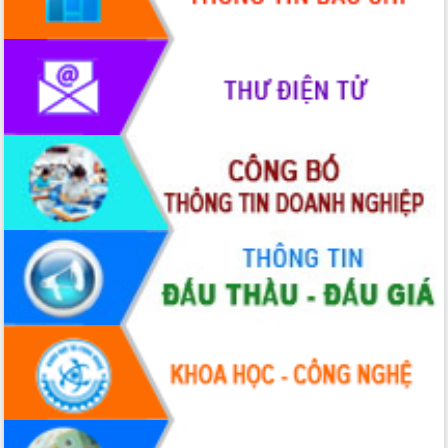
Rà soát, hoàn thiện hệ thống thiết chế
văn hóa, thể thao đáp ứng yêu cầu
phát triển mới
Thường trực HĐND tỉnh Đắk Lắk gặp
mặt Đoàn chuyên gia y tế TP. Hồ Chí
Minh
Lễ truy điệu và an táng hài cốt liệt sĩ
tại Nghĩa trang Liệt sĩ xã Sơn Hòa
Bàn giải pháp tháo gỡ khó khăn trong
xuất khẩu sầu riêng và triển khai quy
định EUDR
Thứ trưởng Bộ Nông nghiệp và Môi
trường Nguyễn Hoàng Hiệp khảo sát
vùng trồng và doanh nghiệp đóng gói
sầu riêng tại Đắk Lắk
Trình diễn nghệ thuật chế biến các
món ăn từ sầu riêng
Đắk Lắk công bố Quy hoạch và xúc
tiến đầu tư tỉnh
Ngành cá ngừ Đắk Lắk chủ động thích