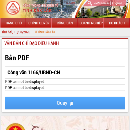
|
Vietnamese
English
TRANG CHỦ
CHÍNH QUYỀN
CÔNG DÂN
DOANH NGHIỆP
DU KHÁCH
Thứ hai, 10/08/2026
NG TIN ĐIỆN TỬ TỈNH ĐẮK LẮK
VĂN BẢN CHỈ ĐẠO ĐIỀU HÀNH
GIỚI THIỆU
LÃNH ĐẠO UBND TỈNH
Bản PDF
TIN TỨC SỰ KIỆN
Công văn 1166/UBND-CN
SỞ, BAN, NGÀNH
PDF cannot be displayed.
PDF cannot be displayed.
UBND CÁC XÃ, PHƯỜNG
Quay lại
THÔNG TIN CHỈ ĐẠO ĐIỀU HÀNH
HỆ THỐNG VĂN BẢN
VĂN BẢN HĐND TỈNH