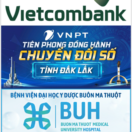
du khách thông qua Hệ thống cơ sở dữ
liệu và Bản đồ số
Tập huấn ứng dụng trí tuệ nhân tạo (AI)
trong thương mại điện tử năm 2026
Đoàn đại biểu Quốc hội tỉnh Đắk Lắk
trao đổi thông tin trước Kỳ họp thứ
nhất, Quốc hội khóa XVI
Quyết liệt cải cách hành chính, khơi
thông nguồn lực phát triển
Nâng cao hiệu lực, hiệu quả HĐND
tỉnh thông qua hiện đại hóa hành chính
Xã Ea Phê gắn cải cách hành chính với
chuyển đổi số
Phó Chủ tịch Thường trực UBND tỉnh
Hồ Thị Nguyên Thảo làm việc tại Trung
tâm Phục vụ hành chính công xã Ea
Phê
Xây dựng nền hành chính số đồng
hành cùng nông dân dân, doanh nghiệp
Giai đoạn 2026-2030, Đắk Lắk phấn