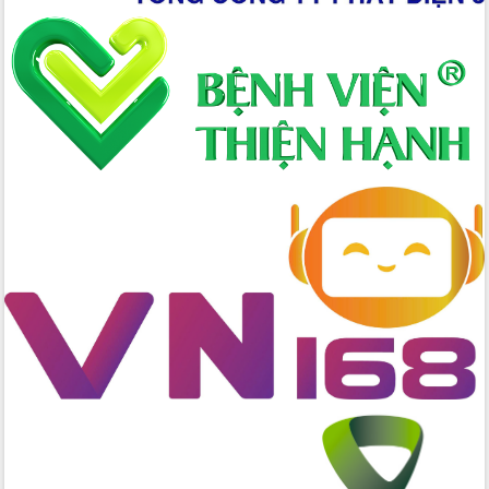
nhanh tiến độ các dự án trọng điểm
trong Khu kinh tế Nam Phú Yên
Hòn Yến phát triển du lịch gắn với bảo
tồn biển
Lấy ý kiến điều chỉnh Quy hoạch tỉnh
Đắk Lắk thời kỳ 2021-2030, tầm nhìn
đến năm 2050
Phát động chiến dịch 30 ngày đêm
giải phóng mặt bằng Tuyến đường bộ
ven biển
Đắk Lắk nỗ lực thúc đẩy tăng trưởng
kinh tế từ 10% trở lên trong Quý
II/2026
Đắk Lắk ký kết thỏa thuận hợp tác về
chuyển đổi số giai đoạn 2026 – 2030
với Tập đoàn Bưu chính Viễn thông
Việt Nam
Thứ trưởng Bộ Y tế làm việc với tỉnh
Đắk Lắk về phát triển nhân lực y tế
cho trạm y tế cấp xã
Du lịch Đắk Lắk nâng tầm trải nghiệm