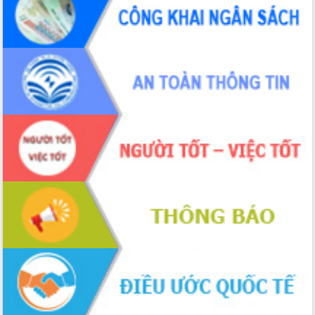
ứng để giữ vững thị trường xuất khẩu
Diễn đàn Kinh tế tư nhân Việt Nam đột
phá cơ chế - Hợp tác công tư
Đề án 06 tạo bước ngoặt đột phá trong
cải cách hành chính tỉnh Đắk Lắk
Kết nối tour, đẩy mạnh chuyển đổi số
để phát triển du lịch Đắk Lắk
Khởi động Dự án Đầu tư xây dựng hạ
tầng kỹ thuật Cụm công nghiệp Tân
Tiến
Gặp mặt các cơ quan báo chí nhân Kỷ
niệm 101 năm Ngày Báo chí Cách
mạng Việt Nam
Đắk Lắk sơ kết 4 năm triển khai thực
hiện Đề án 06 của Chính phủ
Họp báo thông tin về Hội nghị Công bố
Quy hoạch và Xúc tiến đầu tư tỉnh Đắk
Lắk
Khơi thông điểm nghẽn, đẩy nhanh
giải ngân vốn khắc phục thiên tai