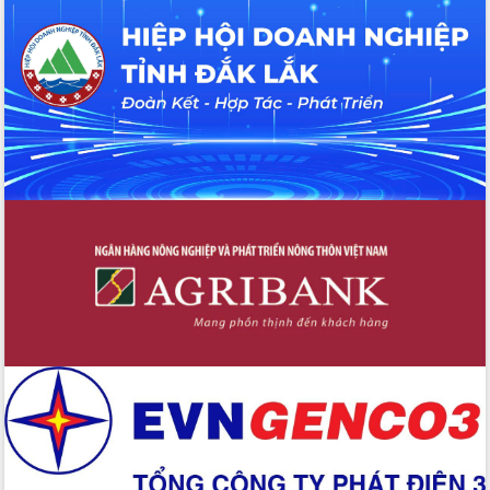
hiện nhiệm vụ quản lý tài sản công
hàng tuần
Tháo gỡ những vướng mắc, đẩy mạnh
công tác cải cách thủ tục hành chính
tại Trung tâm Phục vụ hành chính
công tỉnh
Đắk Lắk: Tôn vinh 46 giải pháp tại Hội
thi Sáng tạo Kỹ thuật 2024 - 2025
Đắk Lắk rà soát, điều chỉnh Đề án 190
về phát triển nuôi trồng thủy sản
Phó Chủ tịch UBND tỉnh Đắk Lắk
Trương Công Thái kiểm tra thực địa
Dự án cao tốc Khánh Hòa - Buôn Ma
Thuột
Định vị cà phê Việt Nam như một “di
sản sống” trong dòng chảy toàn cầu
Xây dựng nông thôn mới: Nâng cao đời
sống người dân từ những mô hình thiết
thực
Quyết liệt tháo gỡ vướng mắc, đẩy