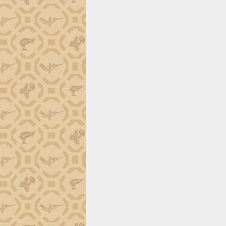
ứng để giữ vững thị trường xuất khẩu
Diễn đàn Kinh tế tư nhân Việt Nam đột
phá cơ chế - Hợp tác công tư
Đề án 06 tạo bước ngoặt đột phá trong
cải cách hành chính tỉnh Đắk Lắk
Kết nối tour, đẩy mạnh chuyển đổi số
để phát triển du lịch Đắk Lắk
Khởi động Dự án Đầu tư xây dựng hạ
tầng kỹ thuật Cụm công nghiệp Tân
Tiến
Gặp mặt các cơ quan báo chí nhân Kỷ
niệm 101 năm Ngày Báo chí Cách
mạng Việt Nam
Đắk Lắk sơ kết 4 năm triển khai thực
hiện Đề án 06 của Chính phủ
Họp báo thông tin về Hội nghị Công bố
Quy hoạch và Xúc tiến đầu tư tỉnh Đắk
Lắk
Khơi thông điểm nghẽn, đẩy nhanh
giải ngân vốn khắc phục thiên tai