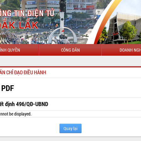
ÍNH QUYỀN
CÔNG DÂN
DOANH NGH
CHÀO MỪN
ẢN CHỈ ĐẠO ĐIỀU HÀNH
 PDF
ết định 496/QĐ-UBND
nnot be displayed.
Quay lại