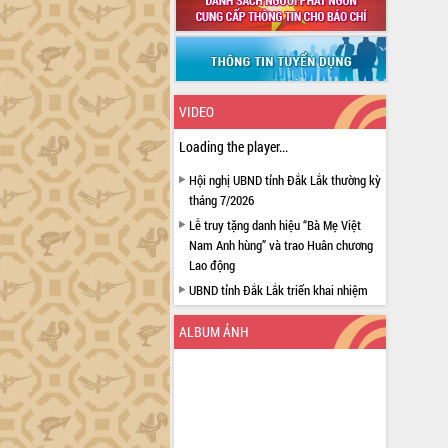
VIDEO
Loading the player...
Hội nghị UBND tỉnh Đắk Lắk thường kỳ
tháng 7/2026
Lễ truy tặng danh hiệu “Bà Mẹ Việt
Nam Anh hùng” và trao Huân chương
Lao động
UBND tỉnh Đắk Lắk triển khai nhiệm
vụ 6 tháng cuối năm 2026
ALBUM ẢNH
Kỳ họp thứ Hai, Hội đồng nhân dân
tỉnh khóa XI quyết nghị nhiều nội dung
quan trọng
Bí thư Tỉnh ủy Lương Nguyễn Minh
Triết thăm, tặng quà người có công với
cách mạng