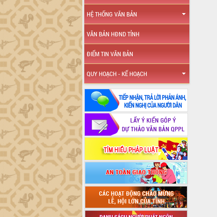
HỆ THỐNG VĂN BẢN
VĂN BẢN HĐND TỈNH
ĐIỂM TIN VĂN BẢN
QUY HOẠCH - KẾ HOẠCH