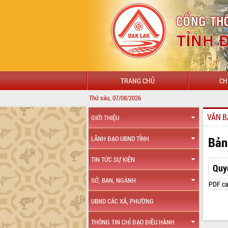
TRANG CHỦ
CH
Thứ sáu, 07/08/2026
VĂN B
GIỚI THIỆU
Bản
LÃNH ĐẠO UBND TỈNH
TIN TỨC SỰ KIỆN
Quy
SỞ, BAN, NGÀNH
PDF ca
UBND CÁC XÃ, PHƯỜNG
THÔNG TIN CHỈ ĐẠO ĐIỀU HÀNH