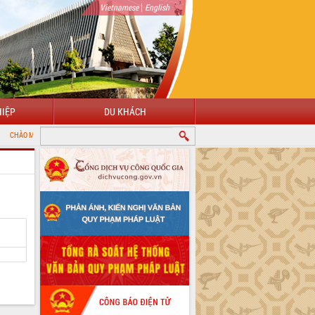
|
Vietnamese
English
IỆP
DU KHÁCH
G ĐẾN VỚI CỔNG THÔNG TIN ĐIỆN TỬ TỈNH ĐẮK LẮK