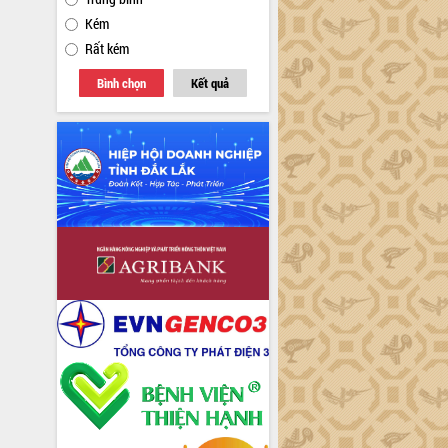
Kém
Rất kém
Bình chọn
Kết quả