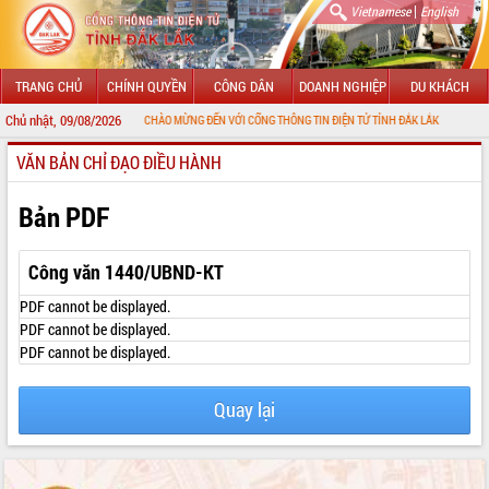
|
Vietnamese
English
TRANG CHỦ
CHÍNH QUYỀN
CÔNG DÂN
DOANH NGHIỆP
DU KHÁCH
Chủ nhật, 09/08/2026
CHÀO MỪNG ĐẾN VỚI CỔNG THÔNG TIN ĐIỆN TỬ TỈNH ĐẮK LẮK
VĂN BẢN CHỈ ĐẠO ĐIỀU HÀNH
GIỚI THIỆU
LÃNH ĐẠO UBND TỈNH
Bản PDF
TIN TỨC SỰ KIỆN
Công văn 1440/UBND-KT
SỞ, BAN, NGÀNH
PDF cannot be displayed.
PDF cannot be displayed.
UBND CÁC XÃ, PHƯỜNG
PDF cannot be displayed.
THÔNG TIN CHỈ ĐẠO ĐIỀU HÀNH
Quay lại
HỆ THỐNG VĂN BẢN
VĂN BẢN HĐND TỈNH