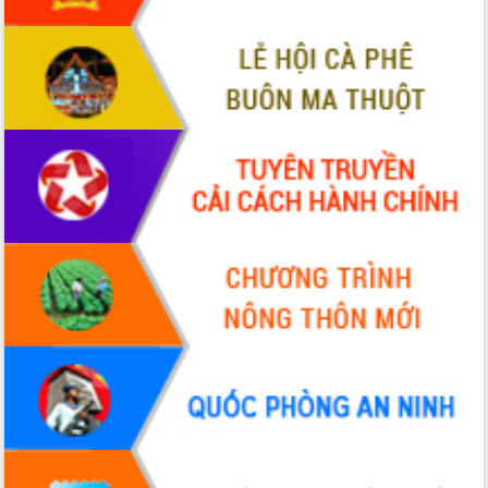
VIDEO
Không có file video nào để phát.
ALBUM ẢNH
LIÊN KẾT WEB