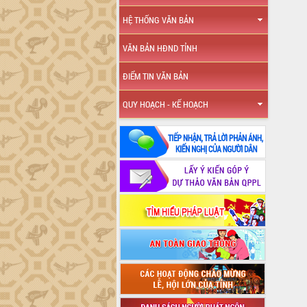
HỆ THỐNG VĂN BẢN
VĂN BẢN HĐND TỈNH
ĐIỂM TIN VĂN BẢN
QUY HOẠCH - KẾ HOẠCH