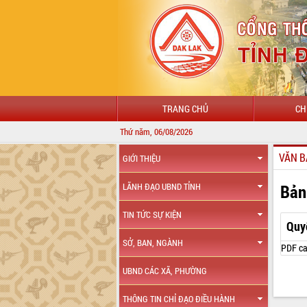
TRANG CHỦ
CH
Thứ năm, 06/08/2026
VĂN B
GIỚI THIỆU
Bản
LÃNH ĐẠO UBND TỈNH
TIN TỨC SỰ KIỆN
Quy
SỞ, BAN, NGÀNH
PDF ca
UBND CÁC XÃ, PHƯỜNG
THÔNG TIN CHỈ ĐẠO ĐIỀU HÀNH