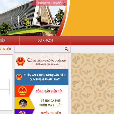
|
Vietnamese
English
IỆP
DU KHÁCH
 TỈNH ĐẮK LẮK