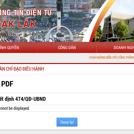
ÍNH QUYỀN
CÔNG DÂN
DOANH NGH
CHÀO MỪNG ĐẾN VỚI CỔNG THÔNG TIN ĐIỆN TỬ
ẢN CHỈ ĐẠO ĐIỀU HÀNH
 PDF
ết định 474/QĐ-UBND
nnot be displayed.
Quay lại