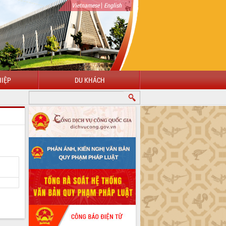
|
Vietnamese
English
IỆP
DU KHÁCH