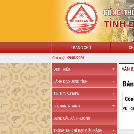
TRANG CHỦ
CH
Chủ nhật, 09/08/2026
VĂN B
GIỚI THIỆU
Bản
LÃNH ĐẠO UBND TỈNH
TIN TỨC SỰ KIỆN
Côn
SỞ, BAN, NGÀNH
PDF ca
UBND CÁC XÃ, PHƯỜNG
THÔNG TIN CHỈ ĐẠO ĐIỀU HÀNH