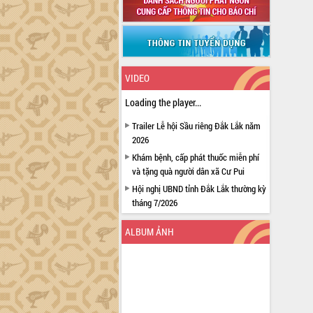
VIDEO
Loading the player...
Trailer Lễ hội Sầu riêng Đắk Lắk năm
2026
Khám bệnh, cấp phát thuốc miễn phí
và tặng quà người dân xã Cư Pui
Hội nghị UBND tỉnh Đắk Lắk thường kỳ
tháng 7/2026
Lễ truy tặng danh hiệu “Bà Mẹ Việt
ALBUM ẢNH
Nam Anh hùng” và trao Huân chương
Lao động
UBND tỉnh Đắk Lắk triển khai nhiệm
vụ 6 tháng cuối năm 2026
Kỳ họp thứ Hai, Hội đồng nhân dân
tỉnh khóa XI quyết nghị nhiều nội dung