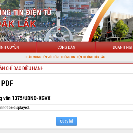
ÍNH QUYỀN
CÔNG DÂN
DOANH NGH
CHÀO MỪNG ĐẾN VỚI CỔNG THÔNG TIN ĐIỆN TỬ TỈNH ĐẮK LẮK
ẢN CHỈ ĐẠO ĐIỀU HÀNH
 PDF
g văn 1375/UBND-KGVX
nnot be displayed.
Quay lại