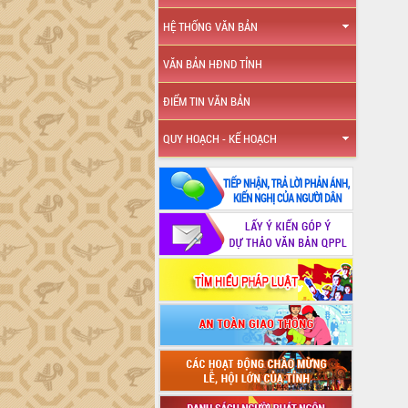
HỆ THỐNG VĂN BẢN
VĂN BẢN HĐND TỈNH
ĐIỂM TIN VĂN BẢN
QUY HOẠCH - KẾ HOẠCH