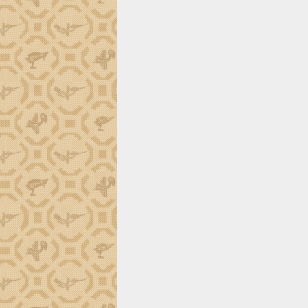
món ăn từ sầu riêng
Đắk Lắk công bố Quy hoạch và xúc
tiến đầu tư tỉnh
Ngành cá ngừ Đắk Lắk chủ động thích
ứng để giữ vững thị trường xuất khẩu
Diễn đàn Kinh tế tư nhân Việt Nam đột
phá cơ chế - Hợp tác công tư
Đề án 06 tạo bước ngoặt đột phá trong
cải cách hành chính tỉnh Đắk Lắk
Kết nối tour, đẩy mạnh chuyển đổi số
để phát triển du lịch Đắk Lắk
Khởi động Dự án Đầu tư xây dựng hạ
tầng kỹ thuật Cụm công nghiệp Tân
Tiến
Gặp mặt các cơ quan báo chí nhân Kỷ
niệm 101 năm Ngày Báo chí Cách
mạng Việt Nam
Đắk Lắk sơ kết 4 năm triển khai thực
hiện Đề án 06 của Chính phủ
Họp báo thông tin về Hội nghị Công bố