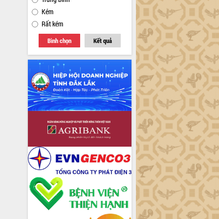
Kém
Rất kém
Bình chọn
Kết quả