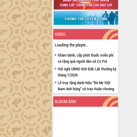
VIDEO
Loading the player...
Khám bệnh, cấp phát thuốc miễn phí
và tặng quà người dân xã Cư Pui
Hội nghị UBND tỉnh Đắk Lắk thường kỳ
tháng 7/2026
Lễ truy tặng danh hiệu “Bà Mẹ Việt
Nam Anh hùng” và trao Huân chương
Lao động
ALBUM ẢNH
UBND tỉnh Đắk Lắk triển khai nhiệm
vụ 6 tháng cuối năm 2026
Kỳ họp thứ Hai, Hội đồng nhân dân
tỉnh khóa XI quyết nghị nhiều nội dung
quan trọng
Bí thư Tỉnh ủy Lương Nguyễn Minh