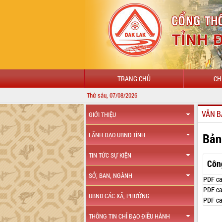
TRANG CHỦ
CH
Thứ sáu, 07/08/2026
VĂN B
GIỚI THIỆU
Bản
LÃNH ĐẠO UBND TỈNH
TIN TỨC SỰ KIỆN
Côn
SỞ, BAN, NGÀNH
PDF ca
PDF ca
UBND CÁC XÃ, PHƯỜNG
PDF ca
THÔNG TIN CHỈ ĐẠO ĐIỀU HÀNH