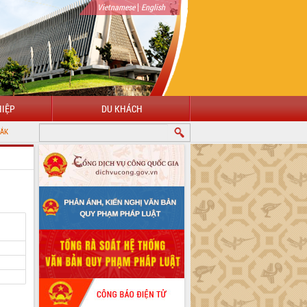
|
Vietnamese
English
IỆP
DU KHÁCH