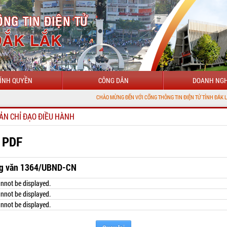
ÍNH QUYỀN
CÔNG DÂN
DOANH NGH
CHÀO MỪNG ĐẾN VỚI CỔNG THÔNG TIN ĐIỆN TỬ TỈNH ĐẮK LẮK
ẢN CHỈ ĐẠO ĐIỀU HÀNH
 PDF
g văn 1364/UBND-CN
nnot be displayed.
nnot be displayed.
nnot be displayed.