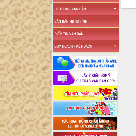
HỆ THỐNG VĂN BẢN
VĂN BẢN HĐND TỈNH
ĐIỂM TIN VĂN BẢN
QUY HOẠCH - KẾ HOẠCH