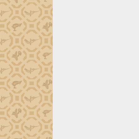
tiến đầu tư tỉnh
Ngành cá ngừ Đắk Lắk chủ động thích
ứng để giữ vững thị trường xuất khẩu
Diễn đàn Kinh tế tư nhân Việt Nam đột
phá cơ chế - Hợp tác công tư
Đề án 06 tạo bước ngoặt đột phá trong
cải cách hành chính tỉnh Đắk Lắk
Kết nối tour, đẩy mạnh chuyển đổi số
để phát triển du lịch Đắk Lắk
Khởi động Dự án Đầu tư xây dựng hạ
tầng kỹ thuật Cụm công nghiệp Tân
Tiến
Gặp mặt các cơ quan báo chí nhân Kỷ
niệm 101 năm Ngày Báo chí Cách
mạng Việt Nam
Đắk Lắk sơ kết 4 năm triển khai thực
hiện Đề án 06 của Chính phủ
Họp báo thông tin về Hội nghị Công bố
Quy hoạch và Xúc tiến đầu tư tỉnh Đắk
Lắk