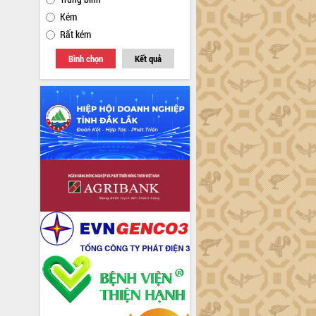
Kém
Rất kém
Bình chọn
Kết quả