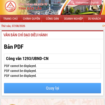
|
Vietnamese
English
TRANG CHỦ
CHÍNH QUYỀN
CÔNG DÂN
DOANH NGHIỆP
DU KHÁCH
Thứ sáu, 07/08/2026
CHÀO MỪ
VĂN BẢN CHỈ ĐẠO ĐIỀU HÀNH
GIỚI THIỆU
LÃNH ĐẠO UBND TỈNH
Bản PDF
TIN TỨC SỰ KIỆN
Công văn 1293/UBND-CN
SỞ, BAN, NGÀNH
PDF cannot be displayed.
PDF cannot be displayed.
UBND CÁC XÃ, PHƯỜNG
PDF cannot be displayed.
THÔNG TIN CHỈ ĐẠO ĐIỀU HÀNH
Quay lại
HỆ THỐNG VĂN BẢN
VĂN BẢN HĐND TỈNH