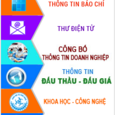
phát triển mới
Thường trực HĐND tỉnh Đắk Lắk gặp
mặt Đoàn chuyên gia y tế TP. Hồ Chí
Minh
Lễ truy điệu và an táng hài cốt liệt sĩ
tại Nghĩa trang Liệt sĩ xã Sơn Hòa
Bàn giải pháp tháo gỡ khó khăn trong
xuất khẩu sầu riêng và triển khai quy
định EUDR
Thứ trưởng Bộ Nông nghiệp và Môi
trường Nguyễn Hoàng Hiệp khảo sát
vùng trồng và doanh nghiệp đóng gói
sầu riêng tại Đắk Lắk
Trình diễn nghệ thuật chế biến các
món ăn từ sầu riêng
Đắk Lắk công bố Quy hoạch và xúc
tiến đầu tư tỉnh
Ngành cá ngừ Đắk Lắk chủ động thích
ứng để giữ vững thị trường xuất khẩu
Diễn đàn Kinh tế tư nhân Việt Nam đột