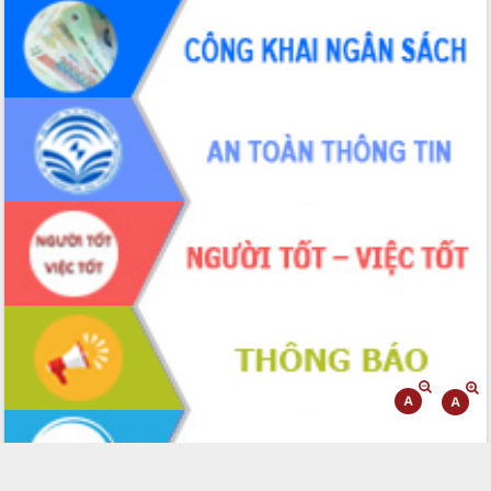
phá cơ chế - Hợp tác công tư
Đề án 06 tạo bước ngoặt đột phá trong
cải cách hành chính tỉnh Đắk Lắk
Kết nối tour, đẩy mạnh chuyển đổi số
để phát triển du lịch Đắk Lắk
Khởi động Dự án Đầu tư xây dựng hạ
tầng kỹ thuật Cụm công nghiệp Tân
Tiến
Gặp mặt các cơ quan báo chí nhân Kỷ
niệm 101 năm Ngày Báo chí Cách
mạng Việt Nam
Đắk Lắk sơ kết 4 năm triển khai thực
hiện Đề án 06 của Chính phủ
Họp báo thông tin về Hội nghị Công bố
Quy hoạch và Xúc tiến đầu tư tỉnh Đắk
Lắk
Khơi thông điểm nghẽn, đẩy nhanh
giải ngân vốn khắc phục thiên tai
HĐND tỉnh thông qua điều chỉnh Quy
hoạch tỉnh thời kỳ 2021-2030