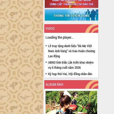
VIDEO
Loading the player...
Lễ truy tặng danh hiệu “Bà Mẹ Việt
Nam Anh hùng” và trao Huân chương
Lao động
UBND tỉnh Đắk Lắk triển khai nhiệm
vụ 6 tháng cuối năm 2026
Kỳ họp thứ Hai, Hội đồng nhân dân
tỉnh khóa XI quyết nghị nhiều nội dung
quan trọng
ALBUM ẢNH
Bí thư Tỉnh ủy Lương Nguyễn Minh
Triết thăm, tặng quà người có công với
cách mạng
Rà soát, hoàn thiện hệ thống thiết chế
văn hóa, thể thao đáp ứng yêu cầu