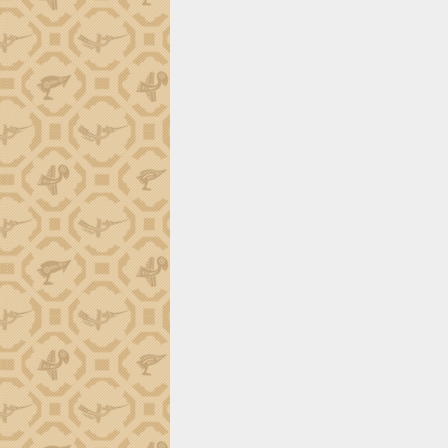
phá cơ chế - Hợp tác công tư
Đề án 06 tạo bước ngoặt đột phá trong
cải cách hành chính tỉnh Đắk Lắk
Kết nối tour, đẩy mạnh chuyển đổi số
để phát triển du lịch Đắk Lắk
Khởi động Dự án Đầu tư xây dựng hạ
tầng kỹ thuật Cụm công nghiệp Tân
Tiến
Gặp mặt các cơ quan báo chí nhân Kỷ
niệm 101 năm Ngày Báo chí Cách
mạng Việt Nam
Đắk Lắk sơ kết 4 năm triển khai thực
hiện Đề án 06 của Chính phủ
Họp báo thông tin về Hội nghị Công bố
Quy hoạch và Xúc tiến đầu tư tỉnh Đắk
Lắk
Khơi thông điểm nghẽn, đẩy nhanh
giải ngân vốn khắc phục thiên tai
HĐND tỉnh thông qua điều chỉnh Quy
hoạch tỉnh thời kỳ 2021-2030