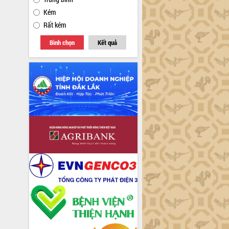
Kém
Rất kém
Bình chọn
Kết quả