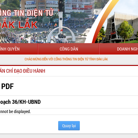
ÍNH QUYỀN
CÔNG DÂN
DOANH NGH
CHÀO MỪNG ĐẾN VỚI CỔNG THÔNG TIN ĐIỆN TỬ TỈNH ĐẮK LẮK
ẢN CHỈ ĐẠO ĐIỀU HÀNH
 PDF
hoạch 36/KH-UBND
nnot be displayed.
Quay lại