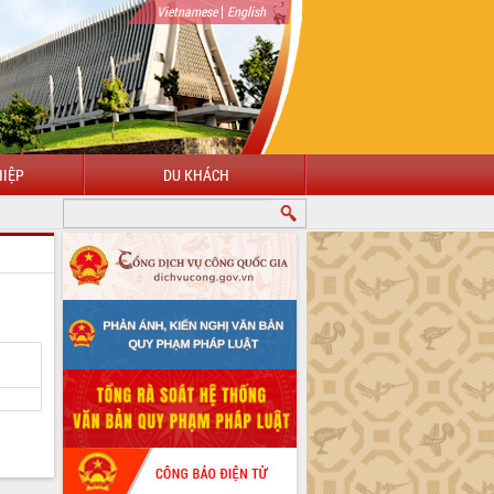
|
Vietnamese
English
IỆP
DU KHÁCH