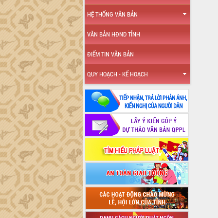
HỆ THỐNG VĂN BẢN
VĂN BẢN HĐND TỈNH
ĐIỂM TIN VĂN BẢN
QUY HOẠCH - KẾ HOẠCH