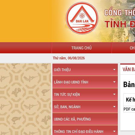
TRANG CHỦ
CH
Thứ năm, 06/08/2026
VĂN B
GIỚI THIỆU
Bản
LÃNH ĐẠO UBND TỈNH
TIN TỨC SỰ KIỆN
Kế 
SỞ, BAN, NGÀNH
PDF ca
UBND CÁC XÃ, PHƯỜNG
THÔNG TIN CHỈ ĐẠO ĐIỀU HÀNH